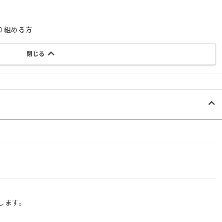
り組める方
閉じる
します。