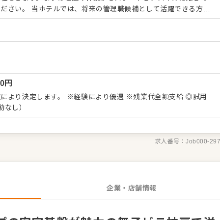
補として活躍できる方を
後は調理場や設備機器の管理に加え、所属スタッフの指導もお任せ
管理といったマネジメント業務を学び、組織を牽引する存在を目指
ます。経験を活かしてキャリアアップを叶えたい方の挑戦を心より
実した基盤のもと、安心して調理に集中できる環境が整っています。
00
円
スタッフ育成といったマネジメントスキルも身につくため、シェフ
がら着実なキャリアアップが可能です。
により決定します。 ※経験により優遇 ※残業代全額支給 ◎試用
動なし）
求人番号：
Job000-29
企業・店舗情報