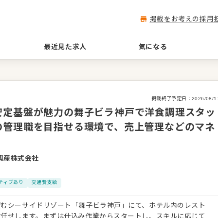
掲載をお考えの採用
最近見た求人
気になる
掲載終了予定日：
2026/08/1
安定基盤が魅力の舞子ビラ神戸で洋食調理スタッ
の管理職を目指せる環境で、売上管理などのマネ
興産株式会社
ティブあり
交通費支給
望むシーサイドリゾート「舞子ビラ神戸」にて、ホテル内のレスト
お任せします。まずは仕込み作業からスタートし、スキルに応じて