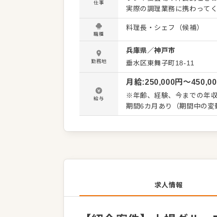
仕事
実際の調理業務に携わってください。 当ホテルでは、将来の管理職候
募集中です。実務に慣れた
料理長・シェフ（候補）
します。さらに売上や原価
職種
せる環境です。 東証スタンダード上場企業である明治海運グループの一員として、腰を据えて
兵庫県
／
神戸市
長く働ける環境が整ってい
お待ちしています。 ＜おすすめポイント＞ ホテルや不動産管理など多角的な事業を展開する安
勤務地
垂水区東舞子町18-11
定グループの一員です。充
月給
:
250,000
円〜
450,0
実務だけでなく売上管理や
としての市場価値を高めな
※年齢、経験、今までの年収
給与
期間6カ月あり（期間中の変
求人情報