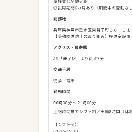
※残業代全額支給
◎試用期間6カ月あり（期間中の変動な
勤務地
兵庫県神戸市垂水区東舞子町１８－１１
【受動喫煙防止の取り組み】喫煙室設置
アクセス・最寄駅
JR「舞子駅」より徒歩7分
交通手段
徒歩／電車
勤務時間
06時00分
〜
21時00分
上記時間帯でシフト制／実働8時間（休
【シフト例】
6:00～15:00