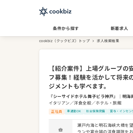
条件から探す
新着求人
cookbiz（クックビズ）トップ
求人検索結果
【紹介案件】上場グループの
フ募集！経験を活かして将来
ジメントも学べます。
『シーサイドホテル舞子ビラ神戸』
｜
明海
イタリアン／洋食全般／ホテル・旅館
正社員
車通勤OK
社会保険完備
賞与・インセン
瀬戸内海と明石海峡大橋を
ランや宴会場の洋食調理を