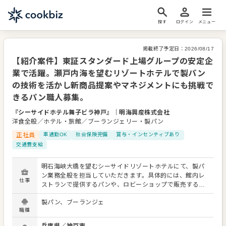
探す
ログイン
メニュー
掲載終了予定日：
2026/08/17
【紹介案件】東証スタンダード上場グループの安定企
業で活躍。瀬戸内海を望むリゾートホテルで製パン
の技術を活かし新商品提案やマネジメントにも挑戦で
きるパン職人募集。
『シーサイドホテル舞子ビラ神戸』
｜
明海興産株式会社
洋食全般／ホテル・旅館／ブーランジェリー・製パン
正社員
車通勤OK
社会保険完備
賞与・インセンティブあり
交通費支給
明石海峡大橋を望むシーサイドリゾートホテルにて、製パ
ン業務全般を担当していただきます。具体的には、館内レ
仕事
ストランで提供するパンや、ロビーショップで販売する商
品の仕込みから焼き上げまでの一連の作業です。 繁忙期に
製パン、ブーランジェ
は製菓業務の補助に入ることもあります。入社後は責任者
職種
が業務の流れを丁寧に指導するため、スムーズに環境へ馴
染める環境です。 将来的にはスキルに応じて新商品の提案