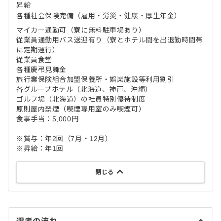
昇給
各種社会保険完備（雇用・労災・健康・厚生年金）
マイカー通勤可（寮に無料駐車場あり）
従業員通勤用バス送迎有り（寮とホテル間を出退勤時間帯
に定期運行）
従業員食堂
各種慶弔見舞金
旅行業保険組合加盟保養所・娯楽施設等利用割引
各グループホテル（北海道、神戸、沖縄）
ゴルフ場（北海道）の社員特別優待制度
原則屋内禁煙（喫煙専用室のみ喫煙可）
食事手当：5,000円
※賞与：年2回（7月・12月）
※昇給：年1回
閉じる