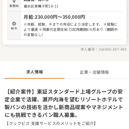
兵庫県
／
神戸市
に携われるほか、売上や原価の管理、調理場の設備管理、
勤務地
垂水区東舞子町18-11
スタッフの育成といったマネジメント業務もお任せしま
す。洋食調理の経験も活かしながら、幅広いスキルを磨け
月給
:
230,000
円〜
350,000
円
る職場で力を発揮してください。 ＜おすすめポイント＞ 東
証スタンダード上場企業である明治海運グループの一員と
※年齢、経験、今までの年収により決定します。 ※経験に
して、安定した経営基盤のもとで働けます。ホテルや海運
給与
より優遇 ※残業代全額支給 ◎試用期間6カ月あり（期間中
など多角的な事業展開による盤石な組織体制が魅力です。
の変動なし）
瀬戸内海の素晴らしい景色に囲まれたリゾートホテルで、
腰を据えて長く働ける環境が整っています。
求人番号：
Job000-297-480
求人情報
企業・店舗情報
【紹介案件】東証スタンダード上場グループの安
定企業で活躍。瀬戸内海を望むリゾートホテルで
製パンの技術を活かし新商品提案やマネジメント
にも挑戦できるパン職人募集。
【クックビズ 支援サービスのメリットをご紹介】