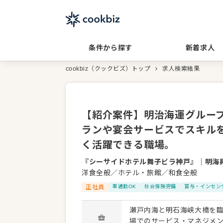
条件から探す
新着求人
cookbiz（クックビズ）トップ
求人検索結果
【紹介案件】明治海運グルー
ランや宴会サービスでスキル
く活躍できる職場。
『シーサイドホテル舞子ビラ神戸』
｜
明海
洋食全般／ホテル・旅館／和食全般
正社員
車通勤OK
社会保険完備
賞与・インセン
瀬戸内海と明石海峡大橋を
場でのサービス・マネジメント業務をお任せしま