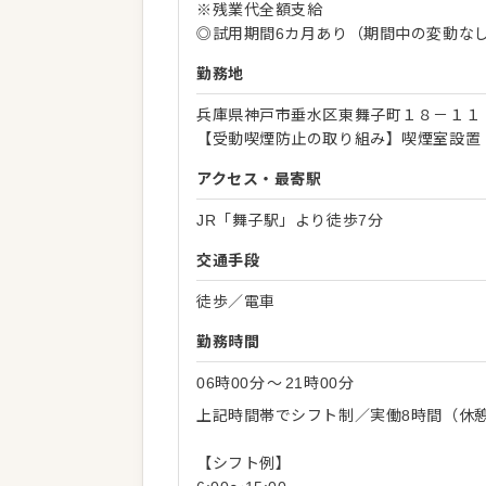
※残業代全額支給
◎試用期間6カ月あり（期間中の変動な
勤務地
兵庫県神戸市垂水区東舞子町１８－１１
【受動喫煙防止の取り組み】喫煙室設置
アクセス・最寄駅
JR「舞子駅」より徒歩7分
交通手段
徒歩／電車
勤務時間
06時00分
〜
21時00分
上記時間帯でシフト制／実働8時間（休
【シフト例】