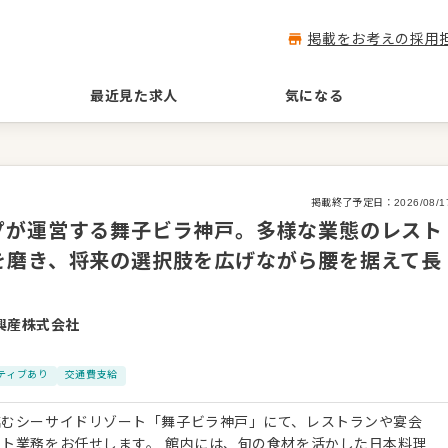
掲載をお考えの採用
最近見た求人
気になる
掲載終了予定日：
2026/08/1
プが運営する舞子ビラ神戸。多様な業態のレスト
を磨き、将来の選択肢を広げながら腰を据えて長
興産株式会社
ティブあり
交通費支給
臨むシーサイドリゾート「舞子ビラ神戸」にて、レストランや宴会
す。 館内には、旬の食材を活かした日本料理