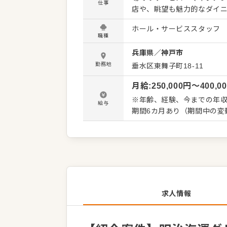
仕事
店や、眺望も魅力的なダイ
からディナーショー、懇親
ホール・サービススタッフ
料理でお客様をお迎えしています。 具体的な業務は、ご来店されたお客様
職種
作業からスタート。経験に
兵庫県
／
神戸市
成といった店舗運営全般に
飲食従事者として幅広いスキルを
勤務地
垂水区東舞子町18-11
ント＞ 東証スタンダード上
月給
:
250,000
円〜
400,0
で腰を据えて長く働ける環
っている組織のため、将来
※年齢、経験、今までの年収
給与
を活かし、さらなる成長を
期間6カ月あり（期間中の変
求人情報