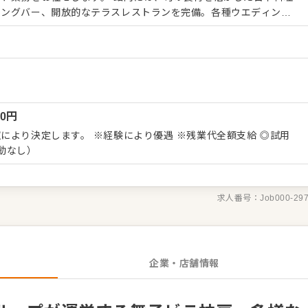
ニングバー、開放的なテラスレストランを完備。各種ウエディング
会まで多彩な宴会も開催しており、シェフ達が創意工夫を凝らした
への接客対応や配膳
応じて売上・在庫の店舗管理、販売促進の企画、所属スタッフの育
携わっていただきます。多様な業態を展開するホテルだからこそ、
磨き、ステップアップを目指せる環境です。 ＜おすすめポイ
場企業である明治海運グループの一員として、安定した基盤のもと
00
円
境です。ホテルや中国料理店、ゴルフ場など多角的な事業展開を行
的なキャリアの選択肢も豊富に用意されています。培ってきた経験
により決定します。 ※経験により優遇 ※残業代全額支給 ◎試用
遂げられます。
動なし）
求人番号：
Job000-29
企業・店舗情報