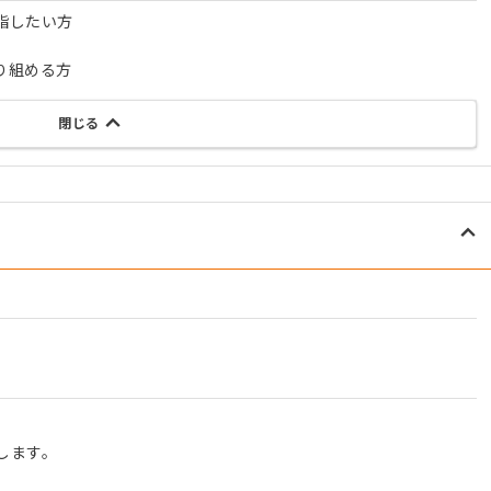
指したい方
り組める方
閉じる
します。