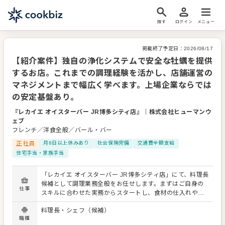
探す
ログイン
メニュー
掲載終了予定日：
2026/08/17
【紹介案件】独自の浄化システムで安全な牡蠣を提供
するお店。これまでの調理経験を活かし、店舗運営の
マネジメントまで幅広く学べます。上場企業ならでは
の安定基盤あり。
『レカイエ オイスターバー JR博多シティ店』
｜
株式会社ヒューマンウ
ェブ
フレンチ／洋食全般／バール・バー
正社員
月8日以上休みあり
社会保険完備
交通費全額支給
住宅手当・家族手当
「レカイエ オイスターバー JR博多シティ店」にて、料理長
候補として調理業務全般をお任せします。まずはご自身の
仕事
スキルに合わせた実務からスタートし、食材の仕入れや牡
蠣の衛生管理、メニュー案の作成に携わってください。 将
料理長・シェフ（候補）
来的にはスタッフの採用・育成、シフト管理、売上や原価
職種
のマネジメント、イベント企画まで幅広くお任せしていく