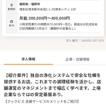
方針です。飲食業界でさらにキャリアを積みたい方に適し
福岡県
／
福岡市
た、即戦力として活躍できる環境を整えています。 運営母
勤務地
博多区博多駅中央街1-1 JR博多シティ 10F
体は全国に26店舗を展開する上場企業です。独自の浄化シ
ステムを用いた安全で高品質な生牡蠣を提供し、多くのお
月給
:
300,000
円〜
400,000
円
客様からご好評をいただいてきました。現在は積極的な出
店を行っているため、早期のキャリアアップが目指せま
※固定残業代45時間分70,000円～含む。超過分は別途支給
給与
す。年間休日は107日あり、仕事とプライベートを両立しな
◎試用期間3カ月あり（期間中の変動なし）
がら腰を据えて長く働ける環境です。 ＜おすすめポイント
＞ 東証上場企業が母体のため安定した経営基盤があり、年
間休日107日でワークライフバランスを保てます。独自の六
求人番号：
Job000-297-520
次産業化ビジネスにより、安全性を徹底した高品質な牡蠣
を提供できる点も強みです。積極出店に伴うポストの増加
により、早期のキャリアアップやマネジメントスキルの習
得が可能です。
求人情報
企業・店舗情報
【紹介案件】独自の浄化システムで安全な牡蠣を
提供するお店。これまでの調理経験を活かし、店
舗運営のマネジメントまで幅広く学べます。上場
企業ならではの安定基盤あり。
【クックビズ 支援サービスのメリットをご紹介】