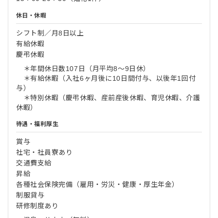
休日・休暇
シフト制／月8日以上
有給休暇
慶弔休暇
＊年間休日数107日（月平均8～9日休）
＊有給休暇（入社6ヶ月後に10日間付与、以後年1回付
与）
＊特別休暇（慶弔休暇、産前産後休暇、育児休暇、介護
休暇）
待遇・福利厚生
賞与
社宅・社員寮あり
交通費支給
昇給
各種社会保険完備（雇用・労災・健康・厚生年金）
制服貸与
研修制度あり