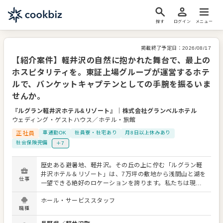
探す
ログイン
メニュー
掲載終了予定日：
2026/08/17
【紹介案件】軽井沢の自然に抱かれた舞台で、最上の
ホスピタリティを。東証上場グループが運営するホテ
ルで、バンケットキャプテンとしての手腕を振るいま
せんか。
『ルグラン軽井沢ホテル&リゾート』
｜
株式会社グランベルホテル
ウェディング・ゲストハウス／ホテル・旅館
正社員
車通勤OK
社員寮・社宅あり
月8日以上休みあり
社会保険完備
＋7
歴史ある避暑地、軽井沢。その丘の上に佇む「ルグラン軽
井沢ホテル＆リゾート」は、7万坪の敷地から浅間山と湖を
仕事
一望できる絶好のロケーションを誇ります。私たちは現
在、この美しい大自然の中で行われるウェディングや宴会
ホール・サービススタッフ
を支えるサービススタッフを求めています。 運営母体は東
職種
証上場企業ベルーナグループの株式会社グランベルホテ
ル。国内外でデザイナーズホテルを展開する注目の成長企