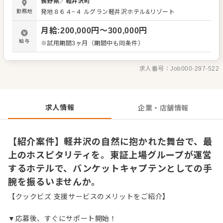
長野県
／
軽井沢町
業であり、将来を見据えて働ける安定した土壌が整ってい
勤務地
発地８６４−４
ルグラン軽井沢ホテル&リゾート
ます。 お任せするのは、披露宴やパーティーの運営業務で
す。 ・会場セッティングから接客対応 ・音響、照明のオペ
月給
:
200,000
円〜
300,000
円
レーション補助 ・アルバイトへの指示および育成 ・他部署
との連携による品質管理 将来的に、あるいは経験者の方に
給与
※試用期間3ヶ月（期間中も同条件）
はキャプテンとして以下の業務もお任せします。 ・披露宴
や宴会の進行管理 ・新郎新婦様や幹事様への対応 ・会場全
体のオペレーション管理 ・イレギュラー対応やタイムコン
求人番号：
Job000-297-522
トロール 歴史と大自然が融合するこの地で、新郎新婦様の
幸せに寄り添い、質の高いサービスを追求しませんか。落
ち着いた環境で、プロとしての誇りを持って取り組める仕
事です。
求人情報
企業・店舗情報
【紹介案件】軽井沢の自然に抱かれた舞台で、最
上のホスピタリティを。東証上場グループが運営
するホテルで、バンケットキャプテンとしての手
腕を振るいませんか。
【クックビズ 支援サービスのメリットをご紹介】
▼応募後、すぐにサポート開始！