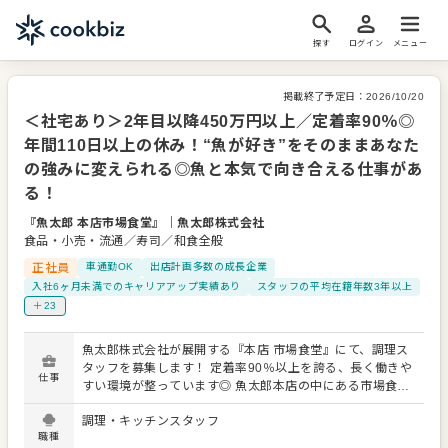
探す
ログイン
メニュー
掲載終了予定日：
2026/10/20
＜社宅あり＞2年目以降450万円以上／定着率90％◎
年間110日以上の休み！“魚が好き”をそのままあなた
の強みに変えられる◎魚と本気で向き合える仕事があ
る！
『魚太郎 本店市場食堂』
｜
魚太郎株式会社
食品・小売・流通／寿司／和食全般
正社員
車通勤OK
出店計画多数の成長企業
入社6ヶ月未満でのキャリアアップ実績あり
スタッフの平均在籍年数3年以上
＋23
魚太郎株式会社が展開する『本店 市場食堂』にて、調理ス
タッフを募集します！ 定着率90％以上を誇る、長く働きや
仕事
すい環境が整っています◎ 魚太郎本店の中にある市場食
堂。毎朝直送される漁港から獲れたての地魚をさばいてお
調理・キッチンスタッフ
刺身にしたり、知多半島名物の大海老フライを上げたり、
職種
焼き魚、煮魚など旬の魚たちを料理します。 調理経験の程