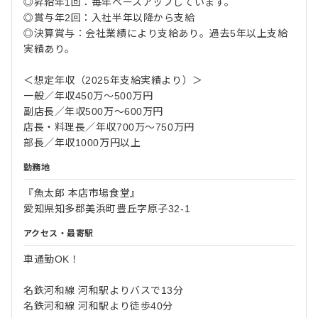
◎昇給年1回：毎年ベースアップしています。
◎賞与年2回：入社半年以降から支給
◎決算賞与：会社業績により支給あり。過去5年以上支給
実績あり。
＜想定年収（2025年支給実績より）＞
一般／年収450万～500万円
副店長／年収500万～600万円
店長・料理長／年収700万～750万円
部長／年収1000万円以上
勤務地
『魚太郎 本店市場食堂』
愛知県知多郡美浜町豊丘字原子32-1
アクセス・最寄駅
車通勤OK！
名鉄河和線 河和駅よりバスで13分
名鉄河和線 河和駅より徒歩40分