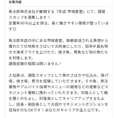
仕事内容
魚太郎株式会社が展開する『本店 市場食堂』にて、調理
スタッフを募集します！
定着率90％以上を誇る、長く働きやすい環境が整っていま
す◎
魚太郎本店の中にある市場食堂。毎朝直送される漁港から
獲れたての地魚をさばいてお刺身にしたり、知多半島名物
の大海老フライを上げたり、焼き魚、煮魚など旬の魚たち
を料理します。
調理経験の程度は問いません！
入社後は、調理スタッフとして魚のさばきや仕込み、揚げ
場、焼き場、煮方を経験していただきます。その後、発注
業務やアルバイト指導やメニューの開発などの提案などマ
ネジメント業務に携わっていただきます。料理人として腕
を磨くのもよし、料理長としてキャリアアップするもよ
し、店長・副店長としてお店のマネジメントポジションを
目指すのもOKです！あなたがキャリアの主人公です。