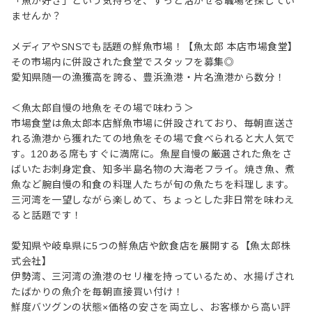
「魚が好き」という気持ちを、ずっと活かせる職場を探してい
ませんか？
メディアやSNSでも話題の鮮魚市場！【魚太郎 本店市場食堂】
その市場内に併設された食堂でスタッフを募集◎
愛知県随一の漁獲高を誇る、豊浜漁港・片名漁港から数分！
＜魚太郎自慢の地魚をその場で味わう＞
市場食堂は魚太郎本店鮮魚市場に併設されており、毎朝直送さ
れる漁港から獲れたての地魚をその場で食べられると大人気で
す。120ある席もすぐに満席に。魚屋自慢の厳選された魚をさ
ばいたお刺身定食、知多半島名物の大海老フライ。焼き魚、煮
魚など腕自慢の和食の料理人たちが旬の魚たちを料理します。
三河湾を一望しながら楽しめて、ちょっとした非日常を味わえ
ると話題です！
愛知県や岐阜県に5つの鮮魚店や飲食店を展開する【魚太郎株
式会社】
伊勢湾、三河湾の漁港のセリ権を持っているため、水揚げされ
たばかりの魚介を毎朝直接買い付け！
鮮度バツグンの状態×価格の安さを両立し、お客様から高い評