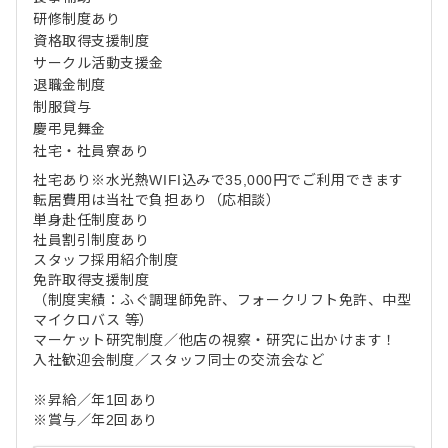
研修制度あり
資格取得支援制度
サークル活動支援金
退職金制度
制服貸与
慶弔見舞金
社宅・社員寮あり
社宅あり※水光熱WIFI込みで35,000円でご利用できます
転居費用は当社で負担あり（応相談）
単身赴任制度あり
社員割引制度あり
スタッフ採用紹介制度
免許取得支援制度
（制度実績：ふぐ調理師免許、フォークリフト免許、中型
マイクロバス 等）
マーケット研究制度／他店の視察・研究に出かけます！
入社歓迎会制度／スタッフ同士の交流会など
※昇給／年1回あり
※賞与／年2回あり