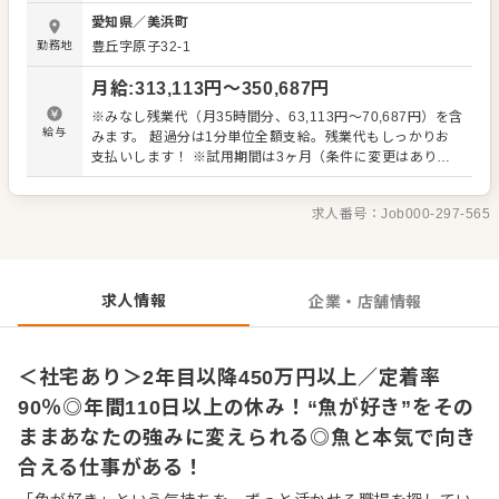
度は問いません！ 入社後は、調理スタッフとして魚のさば
愛知県
／
美浜町
きや仕込み、揚げ場、焼き場、煮方を経験していただきま
勤務地
豊丘字原子32-1
す。その後、発注業務やアルバイト指導やメニューの開発
などの提案などマネジメント業務に携わっていただきま
月給
:
313,113
円〜
350,687
円
す。料理人として腕を磨くのもよし、料理長としてキャリ
アアップするもよし、店長・副店長としてお店のマネジメ
※みなし残業代（月35時間分、63,113円～70,687円）を含
ントポジションを目指すのもOKです！あなたがキャリアの
給与
みます。 超過分は1分単位全額支給。残業代もしっかりお
主人公です。 料理人であると同時に、会社員としての安定
支払いします！ ※試用期間は3ヶ月（条件に変更はありま
した立場や恵まれた福利厚生制度があるのも当社で働くこ
せん） ◎昇給年1回：毎年ベースアップしています。 ◎賞
との魅力のひとつ。将来的には本社スタッフとして組織の
与年2回：入社半年以降から支給 ◎決算賞与：会社業績
運営や事業の企画に関わるチャンスもあります。 ＜働きが
求人番号：
Job000-297-565
により支給あり。過去5年以上支給実績あり。 ＜想定年収
いのある魚屋を目指しています！＞ 休みは月8日〜9日。求
（2025年支給実績より）＞ 一般／年収450万～500万円 副
人票通りです。実は・・・、なんてことはないのでご安心
店長／年収500万～600万円 店長・料理長／年収700万～
ください！残業はまだまだ多いですが、その分残業代はし
750万円 部長／年収1000万円以上
っかりお支払いしておりますのでご安心ください！魚太郎
求人情報
企業・店舗情報
は本気で「日本一働きがいのある魚屋」を目指していま
す！
＜社宅あり＞2年目以降450万円以上／定着率
90％◎年間110日以上の休み！“魚が好き”をその
ままあなたの強みに変えられる◎魚と本気で向き
合える仕事がある！