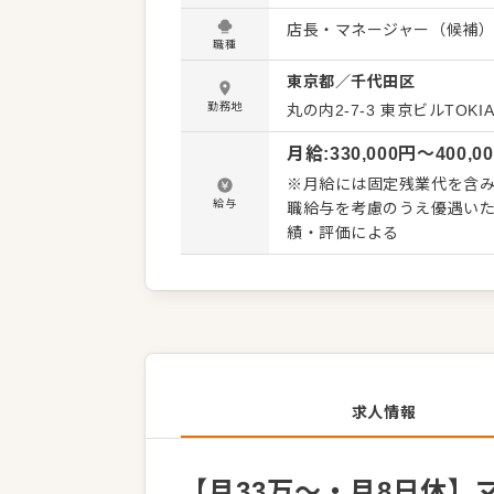
こが最大のポイント！ ・店
店長・マネージャー（候補
ン・味見を経て形にできます
職種
かした販促企画の立案・実行
東京都
／
千代田区
つ異なるほど、現場の裁量権
店を経営しているような面白さを味わえます。 ■チーム
勤務地
丸の内2-7-3 東京ビルTOKIA
づくり、新人さんのフォローなど。 ■スムーズな営業管理 日々の営業や労
月給
:
330,000
円〜
400,0
スマートに仕組み化されて
※月給には固定残業代を含みます（4
給与
職給与を考慮のうえ優遇いた
績・評価による
求人情報
【月33万～・月8日休