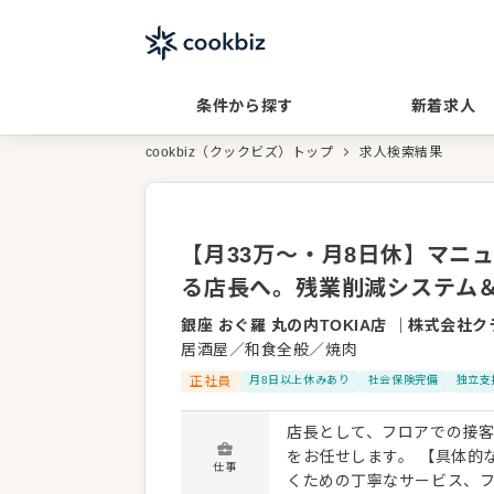
条件から探す
新着求人
cookbiz（クックビズ）トップ
求人検索結果
【月33万～・月8日休】マニ
る店長へ。残業削減システム
銀座 おぐ羅 丸の内TOKIA店
｜
株式会社ク
居酒屋／和食全般／焼肉
正社員
月8日以上休みあり
社会保険完備
独立支
店長として、フロアでの接
をお任せします。 【具体的な業務内容】 ■接客・フロア運営 お客様に心地よく過ごしていただ
仕事
くための丁寧なサービス、フロア全体の目配り。 ■