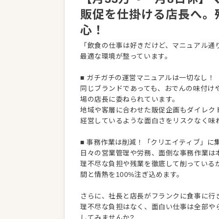
販促を仕掛ける店長へ。
心！
「飲食の仕事は好きだけど、マニュアル通
最適な環境が整っています。
■ ガチガチの運営マニュアルは一切なし！
同じブランドであっても、おでんの味付け
場の店長に委ねられています。
地域や客層に合わせた販促企画もダイレク
経営しているような面白さをリスクなく味
■ 事務作業は削減！「クリエイティブ」に
日々の営業管理や労務、面倒な事務作業は
理不尽な負担や残業を徹底して削っている
間と情熱を100%注ぎ込めます。
さらに、社長と店長がフランクに食事に行
理不尽な負担はなく、面白い仕事は全部や
してみませんか?