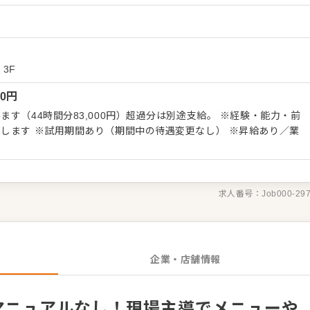
舗限定の「おすすめメニュー」の企画・開発（アイデアをプレゼ
）
） ・地域や客層に合わせたお酒のセレクト ・店舗ごとの個性を活
 ※ブランドが同じでも、お店によっておでんの具材や味が少しず
が大きいのが特徴です。 「雇われ店長」ではなく、まるで自分の
のサポート スタッフが働きやすい環境
 3F
務管理はシステムで
00
円
います。
4時間分83,000円）超過分は別途支給。 ※経験・能力・前
します ※試用期間あり（期間中の待遇変更なし） ※昇給あり／業
求人番号：
Job000-29
企業・店舗情報
】マニュアルなし！現場主導でメニューや