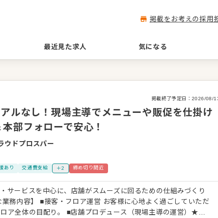
掲載をお考えの採用
最近見た求人
気になる
掲載終了予定日：
2026/08/1
ュアルなし！現場主導でメニューや販促を仕掛け
＆本部フォローで安心！
ラウドプロスパー
援あり
交通費支給
締め切り間近
＋2
客・サービスを中心に、店舗がスムーズに回るための仕組みづくり
店舗プロデュース（現場主導の運営）★こ