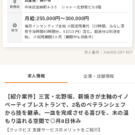
兵庫県
／
神戸市
着実にスキルアップできる環境を整えています。 仕事のポ
勤務地
中央区加納町4-3-5
シャトー北野坂ビル9階
イント ・コース料理の調理全般（仕込みから盛り付けま
で） ・食材の目利きや薪焼きによる繊細な火入れの習得 ・
月給
:
255,000
円〜
300,000
円
少人数体制のため、全工程に柔軟に関わるスタイル ・シェ
フへの相談を通じ、自身のアイデアを料理に反映 当店はセ
毎月インセンティブ支給 ※固定残業代（20時間、みなし深
クションごとの分業制ではなく、一皿が完成するまでの流
給与
夜手当時間40時間分、41013 円）含む。超過分は別途支
れすべてに携わることができます。シェフのアドバイスを
給。 ※試用期間3ヶ月（期間中も同条件）
受けながら「任される料理人」へと成長したい方には最適
な職場です。 運営元は、多彩な飲食ビジネスを展開する
INSOUホールディングス。店舗運営、製造まで手掛ける安
求人番号：
Job000-297-607
定した経営基盤があり、腰を据えてプロとしての技を磨け
ます。落ち着きある空間で、新たな物語を共に創りません
か。
求人情報
企業・店舗情報
【紹介案件】三宮・北野坂。薪焼きが主軸のイノ
ベーティブレストランで、2名のベテランシェフ
から技を継承。一皿を完成させる喜びを、木の温
もり溢れる空間で◎月8日休み
【クックビズ 支援サービスのメリットをご紹介】