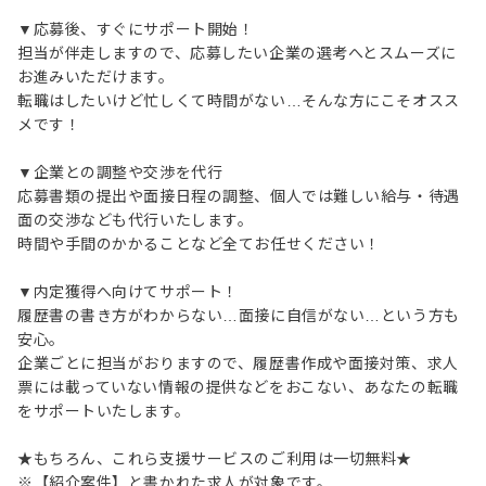
▼応募後、すぐにサポート開始！
担当が伴走しますので、応募したい企業の選考へとスムーズに
お進みいただけます。
転職はしたいけど忙しくて時間がない…そんな方にこそオスス
メです！
▼企業との調整や交渉を代行
応募書類の提出や面接日程の調整、個人では難しい給与・待遇
面の交渉なども代行いたします。
時間や手間のかかることなど全てお任せください！
▼内定獲得へ向けてサポート！
履歴書の書き方がわからない…面接に自信がない…という方も
安心。
企業ごとに担当がおりますので、履歴書作成や面接対策、求人
票には載っていない情報の提供などをおこない、あなたの転職
をサポートいたします。
★もちろん、これら支援サービスのご利用は一切無料★
※【紹介案件】と書かれた求人が対象です。