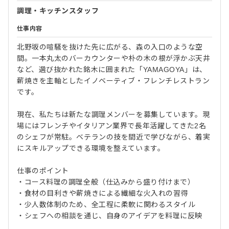
調理・キッチンスタッフ
仕事内容
北野坂の喧騒を抜けた先に広がる、森の入口のような空
間。一本丸太のバーカウンターや朴の木の根が浮かぶ天井
など、選び抜かれた銘木に囲まれた「YAMAGOYA」は、
薪焼きを主軸としたイノベーティブ・フレンチレストラン
です。
現在、私たちは新たな調理メンバーを募集しています。現
場にはフレンチやイタリアン業界で長年活躍してきた2名
のシェフが常駐。ベテランの技を間近で学びながら、着実
にスキルアップできる環境を整えています。
仕事のポイント
・コース料理の調理全般（仕込みから盛り付けまで）
・食材の目利きや薪焼きによる繊細な火入れの習得
・少人数体制のため、全工程に柔軟に関わるスタイル
・シェフへの相談を通じ、自身のアイデアを料理に反映