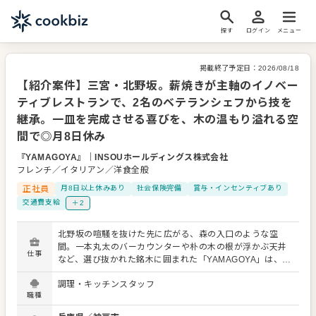
探す
ログイン
メニュー
掲載終了予定日：
2026/08/18
【紹介案件】三宮・北野坂。薪焼きが主軸のイノベー
ティブレストランで、2名のベテランシェフから技を
継承。一皿を完成させる喜びを、木の温もり溢れる空
間で◎月8日休み
『YAMAGOYA』
｜
INSOUホールディングス株式会社
フレンチ／イタリアン／洋食全般
正社員
月8日以上休みあり
社会保険完備
賞与・インセンティブあり
交通費支給
＋2
北野坂の喧騒を抜けた先に広がる、森の入口のような空
間。一本丸太のバーカウンターや朴の木の根が浮かぶ天井
仕事
など、選び抜かれた銘木に囲まれた「YAMAGOYA」は、薪
焼きを主軸としたイノベーティブ・フレンチレストランで
調理・キッチンスタッフ
す。 現在、私たちは新たな調理メンバーを募集していま
職種
す。現場にはフレンチやイタリアン業界で長年活躍してき
た2名のシェフが常駐。ベテランの技を間近で学びながら、