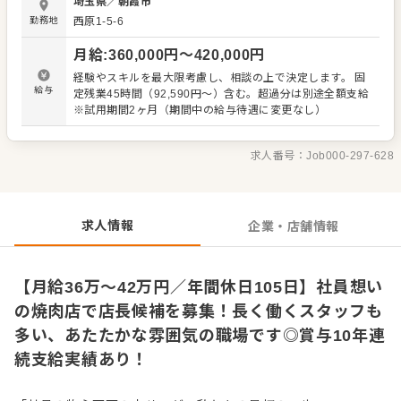
埼玉県
／
朝霞市
ジメント業務へ。あなたのアイデアを活かした新メニュー
勤務地
西原1-5-6
やイベントの企画・提案も大歓迎です！ 【入社後のステッ
プアップ】 ▼まずは、お店全体の流れを掴むことから。ホ
月給
:
360,000
円〜
420,000
円
ール・キッチン両方の業務を経験し、当店のこだわりやオ
ペレーションを深く理解していただきます。 ▼次に、店長
経験やスキルを最大限考慮し、相談の上で決定します。 固
のサポート役として、発注業務や在庫管理、スタッフのシ
給与
定残業45時間（92,590円～）含む。超過分は別途全額支給
フト作成補助など、少しずつ管理業務をお任せします。先
※試用期間2ヶ月（期間中の給与待遇に変更なし）
輩がすぐそばでフォローするので、安心して挑戦してくだ
さい。 ▼将来的には、店舗運営の中核メンバーとして、売
上向上施策の立案やスタッフ教育の主担当など、より裁量
求人番号：
Job000-297-628
の大きな仕事で活躍していただくことを期待しています！
【その先のキャリアパス】 店長として店舗を成功に導いた
後は、さらに上のポジションを目指せます。複数店舗を統
括する「エリアマネージャー」。そして、会社全体の経営
求人情報
企業・店舗情報
に参画する「部長職」など、あなたの意欲と実力次第でキ
ャリアの道はどこまでも拓けています。
【月給36万～42万円／年間休日105日】社員想い
の焼肉店で店長候補を募集！長く働くスタッフも
多い、あたたかな雰囲気の職場です◎賞与10年連
続支給実績あり！