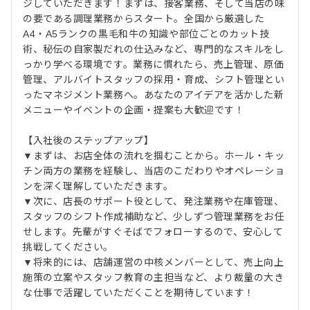
ジしていただきます！まずは、接客業務、そして当店の味
の要である調理業務からスタート。全国から厳選した
A4・A5ランクの黒毛和牛の知識や部位ごとのカット技
術、秘伝の自家製だれの仕込みなど、専門的なスキルをし
っかり学べる環境です。業務に慣れたら、売上管理、原価
管理、アルバイトスタッフの採用・育成、シフト管理とい
ったマネジメント業務へ。あなたのアイデアを活かした新
メニューやイベントの企画・提案も大歓迎です！
【入社後のステップアップ】
▼まずは、お店全体の流れを掴むことから。ホール・キッ
チン両方の業務を経験し、当店のこだわりやオペレーショ
ンを深く理解していただきます。
▼次に、店長のサポート役として、発注業務や在庫管理、
スタッフのシフト作成補助など、少しずつ管理業務をお任
せします。先輩がすぐそばでフォローするので、安心して
挑戦してください。
▼将来的には、店舗運営の中核メンバーとして、売上向上
施策の立案やスタッフ教育の主担当など、より裁量の大き
な仕事で活躍していただくことを期待しています！