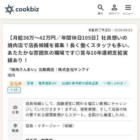
探す
ログイン
メニュー
掲載終了予定日：
2026/08/22
【月給36万～42万円／年間休日105日】社員想いの
焼肉店で店長候補を募集！長く働くスタッフも多い、
あたたかな雰囲気の職場です◎賞与10年連続支給実
績あり！
『焼肉さんあい』北朝霞店
｜
株式会社サンアイ
焼肉
正社員
急募
電車通勤OK
出店計画多数の成長企業
一流にふれる！
＋15
店長候補として、店舗運営に関わる幅広い業務にチャレン
ジしていただきます！まずは、接客業務、そして当店の味
仕事
の要である調理業務からスタート。全国から厳選したA4・
A5ランクの黒毛和牛の知識や部位ごとのカット技術、秘伝
店長・マネージャー（候補）
の自家製だれの仕込みなど、専門的なスキルをしっかり学
職種
べる環境です。業務に慣れたら、売上管理、原価管理、ア
ルバイトスタッフの採用・育成、シフト管理といったマネ