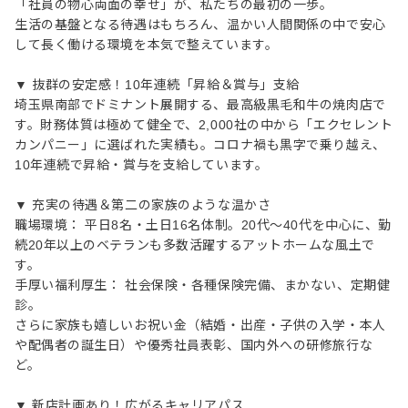
「社員の物心両面の幸せ」が、私たちの最初の一歩。
生活の基盤となる待遇はもちろん、温かい人間関係の中で安心
して長く働ける環境を本気で整えています。
▼ 抜群の安定感！10年連続「昇給＆賞与」支給
埼玉県南部でドミナント展開する、最高級黒毛和牛の焼肉店で
す。財務体質は極めて健全で、2,000社の中から「エクセレント
カンパニー」に選ばれた実績も。コロナ禍も黒字で乗り越え、
10年連続で昇給・賞与を支給しています。
▼ 充実の待遇＆第二の家族のような温かさ
職場環境： 平日8名・土日16名体制。20代〜40代を中心に、勤
続20年以上のベテランも多数活躍するアットホームな風土で
す。
手厚い福利厚生： 社会保険・各種保険完備、まかない、定期健
診。
さらに家族も嬉しいお祝い金（結婚・出産・子供の入学・本人
や配偶者の誕生日）や優秀社員表彰、国内外への研修旅行な
ど。
▼ 新店計画あり！広がるキャリアパス