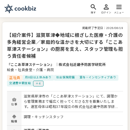
探す
ログイン
メニュー
掲載終了予定日：
2026/08/19
【紹介案件】滋賀草津◆地域に根ざした医療・介護の
多角経営企業／家庭的な温かさを大切にする「ここあ
草津ステーション」の厨房を支え、スタッフ管理も担
う責任者候補
『ここあ草津ステーション』
｜
株式会社近畿予防医学研究所
給食・社員食堂・介護・病院
正社員
月8日以上休みあり
社会保険完備
賞与・インセンティブあり
交通費全額支給
＋4
滋賀県草津市の「ここあ草津ステーション」にて、調理か
ら管理業務まで幅広く担ってくださる方を募集いたしま
仕事
す。運営母体は昭和37年設立の株式会社近畿予防医学研究
所です。臨床検査、薬局、ライフケアと多角的な事業展開
調理・キッチンスタッフ
で地域に貢献しており、腰を据えて働ける環境が整ってい
職種
ます。 具体的な業務内容は以下の通りです。 ・朝、昼、夕
各50食程度の調理と盛り付け ・厨房業務全般（配膳、下