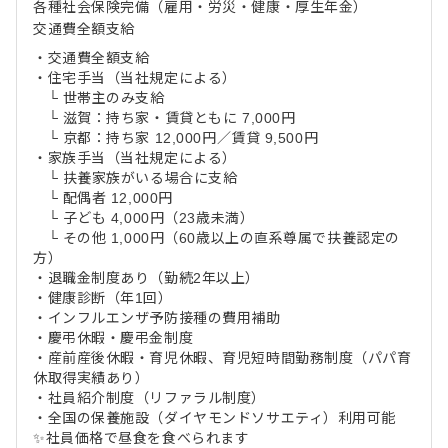
各種社会保険完備（雇用・労災・健康・厚生年金）
交通費全額支給
・交通費全額支給
・住宅手当（当社規定による）
└ 世帯主のみ支給
└ 滋賀：持ち家・賃貸ともに 7,000円
└ 京都：持ち家 12,000円／賃貸 9,500円
・家族手当（当社規定による）
└ 扶養家族がいる場合に支給
└ 配偶者 12,000円
└ 子ども 4,000円（23歳未満）
└ その他 1,000円（60歳以上の直系尊属で扶養認定の
方）
・退職金制度あり（勤続2年以上）
・健康診断（年1回）
・インフルエンザ予防接種の費用補助
・慶弔休暇・慶弔金制度
・産前産後休暇・育児休暇、育児短時間勤務制度（パパ育
休取得実績あり）
・社員紹介制度（リファラル制度）
・全国の保養施設（ダイヤモンドソサエティ）利用可能
✨社員価格で昼食を食べられます