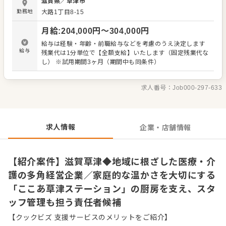
滋賀県
／
草津市
膳、食器洗浄） ・食材の発注、在庫管理、スタッフのシフ
勤務地
大路1丁目8-15
ト調整 ・季節の行事食やイベント食の企画 ・併設カフェで
の調理および簡単な接客 ご入居者様一人ひとりの顔が見え
月給
:
204,000
円〜
304,000
円
る距離感で、「美味しかったよ」という言葉を直接いただ
けるのがこの仕事の醍醐味です。家庭的で温かみのある食
給与は経験・年齢・前職給与などを考慮のうえ決定します
事を通じ、日々の生活を支えるやりがいを実感いただけま
給与
残業代は1分単位で【全額支給】いたします（固定残業代な
す。 医療・介護分野で培った信頼と実績のある組織の一員
し） ※試用期間3ヶ月（期間中も同条件）
として、あなたの経験を活かしてみませんか。落ち着いた
環境で、共に歩んでいただける方をお待ちしております。
求人番号：
Job000-297-633
求人情報
企業・店舗情報
【紹介案件】滋賀草津◆地域に根ざした医療・介
護の多角経営企業／家庭的な温かさを大切にする
「ここあ草津ステーション」の厨房を支え、スタ
ッフ管理も担う責任者候補
【クックビズ 支援サービスのメリットをご紹介】