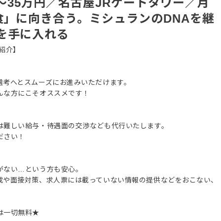
万～35万円／名古屋JRゲートタワー／月
食」に向き合う。ミシュランのDNAを継
を手に入れる
紹介】
選考へとスムーズにお進みいただけます。
んな方にこそオススメです！
は難しい給与・待遇面の交渉なども代行いたします。
ださい！
がない…という方も安心。
成や面接対策、求人票には載っていない情報の提供などをおこない、
は一切無料★