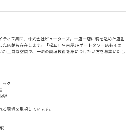
イティブ集団、株式会社ピューターズ。一店一店に魂を込めた店創
した店舗も存在します。「松玄」名古屋JRゲートタワー店もその
着いた上質な空間で、一流の調理技術を身につけたい方を募集いたし
ェック
理
指導
れる環境を重視しています。
等）