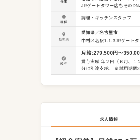
仕事
JRゲートタワー店もそのD
理技術を身につけたい方を募集いたします。 具体的な業務内
調理・キッチンスタッフ
入れ、管理、仕込み ・各種
職種
ン内の衛生管理 ・アルバイト・パートスタ
愛知県
／
名古屋市
続けられる環境を重視していま
な取得推奨 ・福利厚生（ベ
勤務地
中村区名駅1-1-3JRゲー
飲食業界では珍しい充実し
月給
:
279,500
円〜
350,0
ています。プライベートで
に向き合える環境です。妥
賞与実績 年２回（６月、１２月）※業績による 固定残業代
給与
分は別途支給。 ※試用期間
求人情報