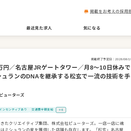
掲載をお考えの採用
最近見た求人
気になる
掲載終了予定日：
2026/08/1
5万円／名古屋JRゲートタワー／月8〜10日休みで
ュランのDNAを継承する松玄で一流の技術を手
ピューターズ
インセンティブあり
交通費全額支給
＋6
てきたクリエイティブ集団、株式会社ピューターズ。一店一店に魂
にはミシュランの星を獲得した店舗も存在します。「松玄」名古屋