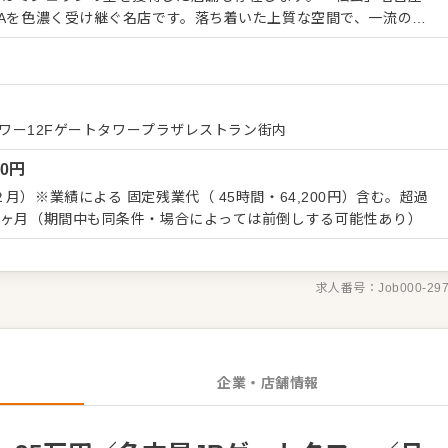
NAを色濃く受け継ぐ名店です。落ち着いた上質な空間で、一流の調
容は以下の通りです。 ・食材の仕
調理、盛り付け、提供前の最終チェック ・調理器具の管理、キッチ
ッフへの調理指導 私たちは、職人が長く健康に働き
す。 ・年間休日110日（月8〜10日休み） ・有給休暇の積極的
ネフィットステーション等） ・インフルエンザ予防接種や社員旅行
トタワー12Fゲートタワープラザレストラン街内
た公休数に加え、大手資本ならではの安心感がある福利厚生を整え
00
円
のリフレッシュを大切にしながら、名店としての誇りを持って調理
協のない仕事を通じて、自身の価値を高めてください。
（ 45時間・64,200円）含む。超過
3ヶ月（期間中も同条件・場合によっては前倒しする可能性あり）
求人番号：
Job000-29
企業・店舗情報