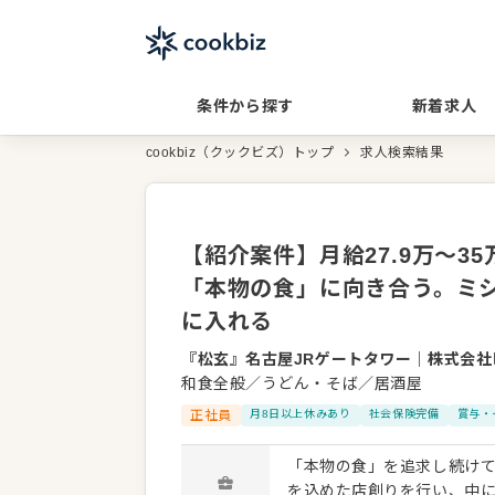
条件から探す
新着求人
cookbiz（クックビズ）トップ
求人検索結果
【紹介案件】月給27.9万～3
「本物の食」に向き合う。ミシ
に入れる
『松玄』名古屋JRゲートタワー
｜
株式会社
和食全般／うどん・そば／居酒屋
正社員
月8日以上休みあり
社会保険完備
賞与・
「本物の食」を追求し続け
を込めた店創りを行い、中