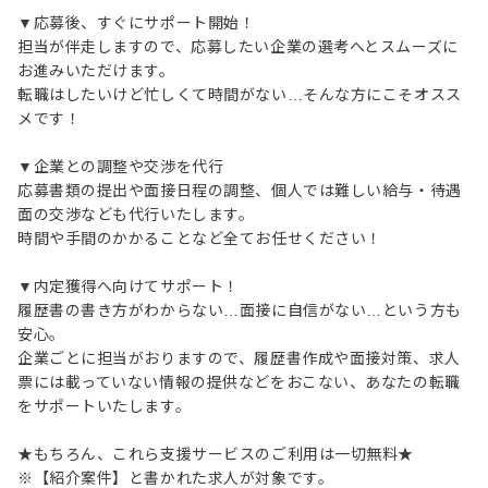
▼応募後、すぐにサポート開始！
担当が伴走しますので、応募したい企業の選考へとスムーズに
お進みいただけます。
転職はしたいけど忙しくて時間がない…そんな方にこそオスス
メです！
▼企業との調整や交渉を代行
応募書類の提出や面接日程の調整、個人では難しい給与・待遇
面の交渉なども代行いたします。
時間や手間のかかることなど全てお任せください！
▼内定獲得へ向けてサポート！
履歴書の書き方がわからない…面接に自信がない…という方も
安心。
企業ごとに担当がおりますので、履歴書作成や面接対策、求人
票には載っていない情報の提供などをおこない、あなたの転職
をサポートいたします。
★もちろん、これら支援サービスのご利用は一切無料★
※【紹介案件】と書かれた求人が対象です。