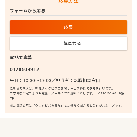
応募方法
フォームから応募
応募
気になる
電話で応募
0120509912
平日：10:00〜19:00
／
担当者：
転職相談窓口
こちらの求人は、弊社クックビズの支援サービス通じて選考を行います。
ご応募後は窓口よりお電話、メールにてご連絡いたします。（0120-50-9912/窓
口）
※お電話の際は「クックビズを見た」とお伝えくださると受付がスムーズです。