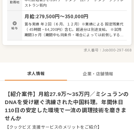
中村区名駅1-1-3JRゲートタワー12Fゲートタワープラザレ
します。 具体的な業務内容は以下の通りです。 ・食材の仕
勤務地
ストラン街内
入れ、管理、仕込み ・各種調理、盛り付け、提供前の最終
チェック ・調理器具の管理、キッチン内の衛生管理 ・アル
月給
:
279,500
円〜
350,000
円
バイト・パートスタッフへの調理指導 私たちは、職人が長
く健康に働き続けられる環境を重視しています。 ・年間休
賞与実績 年２回（６月、１２月）※業績による 固定残業代
日110日（月8〜10日休み） ・有給休暇の積極的な取得推
給与
（ 45時間・64,200円）含む。超過分は別途支給。 ※試用
奨 ・福利厚生（ベネフィットステーション等） ・インフル
期間3ヶ月（期間中も同条件・場合によっては前倒しする可
エンザ予防接種や社員旅行 飲食業界では珍しい充実した公
能性あり）
休数に加え、大手資本ならではの安心感がある福利厚生を
整えています。プライベートでのリフレッシュを大切にし
求人番号：
Job000-297-668
ながら、名店としての誇りを持って調理に向き合える環境
です。妥協のない仕事を通じて、自身の価値を高めてくだ
さい。
求人情報
企業・店舗情報
【紹介案件】月給27.9万～35万円／ミシュランの
DNAを受け継ぐ洗練された中国料理。年間休日
110日の安定した環境で一流の調理技術を磨きま
せんか
【クックビズ 支援サービスのメリットをご紹介】