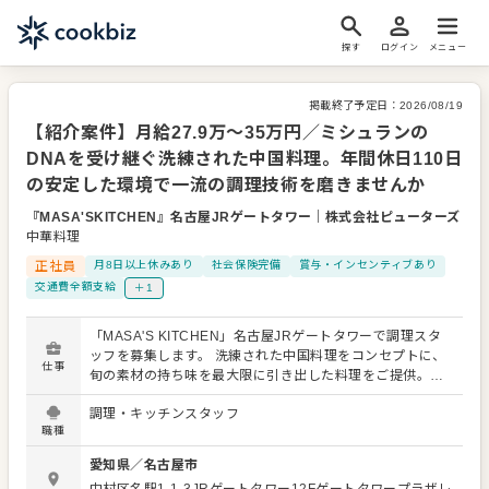
探す
ログイン
メニュー
掲載終了予定日：
2026/08/19
【紹介案件】月給27.9万～35万円／ミシュランの
DNAを受け継ぐ洗練された中国料理。年間休日110日
の安定した環境で一流の調理技術を磨きませんか
『MASA'SKITCHEN』名古屋JRゲートタワー
｜
株式会社ピューターズ
中華料理
正社員
月8日以上休みあり
社会保険完備
賞与・インセンティブあり
交通費全額支給
＋1
「MASA'S KITCHEN」名古屋JRゲートタワーで調理スタ
ッフを募集します。 洗練された中国料理をコンセプトに、
仕事
旬の素材の持ち味を最大限に引き出した料理をご提供。
「本物の食」を追求し続けてきたクリエイティブ集団、株
調理・キッチンスタッフ
式会社ピューターズ。一店一店に魂を込めた店創りを行
職種
い、中にはミシュランの星を獲得した店舗も存在します。
当店もそのDNAを色濃く受け継ぐ名店です。落ち着いた上
愛知県
／
名古屋市
質な空間で、一流の調理技術を身につけたい方を募集いた