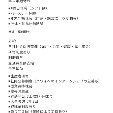
年末年始休暇
■月9日休暇（シフト制）
■バースデー休暇
■年末年始休暇（店舗・施設により変動有）
■産休・育児休暇制度
待遇・福利厚生
昇給
各種社会保険完備（雇用・労災・健康・厚生年金）
研修制度あり
制服貸与
交通費全額支給
食事補助
■生産者研修
■社内公募制度（ハワイへのインターンシップの公募も）
■従業員持株会
■慶弔見舞金
■通勤手当は上限3万円まで
■人事考課は年2回
■退職金制度有り
■賞与年２回（業績により変動あり）