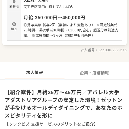
大阪府
／
大阪市
お任せする業務 サービス業務全般および店舗運営 各店舗の
勤務地
天王寺区茶臼山町1 てんしば内
客層やコンセプトに合わせた接客の提案 企画開発やマネジ
メント業務 店舗ごとにコンセプトが異なるため、マニュア
月給
:
350,000
円〜
450,000
円
ル一辺倒ではない、その場に最適なホスピタリティの発揮
が求められます。お客様のニーズを察知し、理想のお店を
◎賞与実績 賞与2回（業績により変動あり） ※固定残業代
追求できる環境です。 また、ファッション大手アンドエス
給与
28時間、深夜手当30時間・62000円含む。超過分は別途支
ティホールディングス（アダストリアグループ）の一員と
給。 ※試用期間～3ヶ月（期間中も同条件）
して、安定した経営基盤と充実した福利厚生を整えていま
す。腰を据えて「食」をベースにした新しい価値を創りあ
げたい方をお待ちしております。
求人番号：
Job000-297-676
求人情報
企業・店舗情報
【紹介案件】月給35万～45万円／アパレル大手
アダストリアグループの安定した環境！ゼットン
が手掛けるオールデイダイニングで、あなたのホ
スピタリティを形に
【クックビズ 支援サービスのメリットをご紹介】