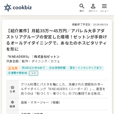
探す
ログイン
メニュー
掲載終了予定日：
2026/08/19
【紹介案件】月給35万～45万円／アパレル大手アダ
ストリアグループの安定した環境！ゼットンが手掛け
るオールデイダイニングで、あなたのホスピタリティ
を形に
『KNEADERS』
｜
株式会社ゼットン
洋食全般／創作・ダイニング／カフェ
正社員
月8日以上休みあり
社会保険完備
賞与・インセンティブあり
交通費全額支給
＋2
グリル料理とパスタを軸にした、洗練された雰囲気のオー
ルデイダイニング「KNEADERS（ニーダーズ）」。運営を
仕事
担うのは「街づくり・場づくり」のプロ集団である株式会
社ゼットンです。私たちは、最高級のパーソナルサービス
店長・マネージャー（候補）
を通じて、お客様へ心あたたまる幸福感を提供することを
職種
ミッションとしています。 今回は、今後の店舗開発や事業
拡大を見据え、全国規模で店長候補を募集いたします。 ◆