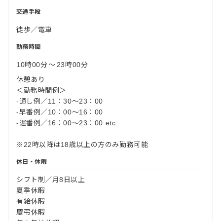
交通手段
徒歩／電車
勤務時間
10時00分
〜
23時00分
休憩あり
＜勤務時間例＞
-通し例／11：30～23：00
-早番例／10：00～16：00
-遅番例／16：00～23：00 etc.
※22時以降は18歳以上の方のみ勤務可能
休日・休暇
シフト制／月8日以上
夏季休暇
有給休暇
慶弔休暇