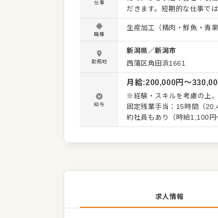
仕事
だきます。短期的な仕事では
春の芽吹き、夏の畑管理、
生産加工（精肉・鮮魚・青
んでいく仕事です。 ワインは、畑、気候、人の手、そのすべてが重なって生まれるもの。料理
職種
人やソムリエ、サービスス
新潟県
／
新潟市
は大きな財産になります。
想いをお持ちの方にぴったりの環境です。 ▼畑・醸造・販売・
勤務地
西蒲区角田浜1661
な業務は、ぶどう畑の管理
月給
:
200,000
円〜
330,0
へのワイナリー案内、試飲
するため、段階的に仕事の幅を広げていけます。 カ
※経験・スキルを考慮の上、
つながるワイナリーリゾー
給与
固定残業手当：15時間（20
なく、畑や醸造の現場からワ
約社員もあり（時給1,100円～・契約期間は2年更
わります。自然と向き合い
収 469万円 ／ 30歳（入社
／ 32歳（入社2年） 年収 3
卒・未経験） ※いずれも通
求人情報