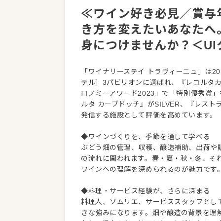
≪ワイン好き必見／賞与年
き方を変えたいあなたへ
身につけませんか？＜UI
「ワイナリーステイ トラヴィーニュ」は20
テル］3パビリオンに選ばれ、『レコルタ
ロノミーアワード2023」で「特別優秀賞
ルタ カーブドッチ』がSILVER、『レス
発信する施設として評価を高めています。
◆ワインづくりを、季節を通して学べる
ぶどう畑の管理、収穫、醸造補助、出荷や
の流れに関われます。春・夏・秋・冬、そ
ワインへの理解を深められるのが魅力です
◆料理・サービス経験が、さらに深まる
料理人、ソムリエ、サービススタッフとし
きな強みになります。畑や醸造の背景を理