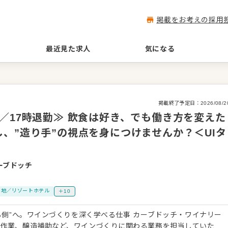
掲載をお考えの採用
最近見た求人
気になる
掲載終了予定日：
2026/08/2
／17時退勤≫ 飲食は好き、でも働き方を変えた
、”造り手”の視点を身につけませんか？＜UIタ
ーブドッチ
ト地／リゾートホテル
＋10
くる側”へ。ワインづくりを深く学べる仕事 カーブドッチ・ワイナリー
穫作業、醸造補助など、ワインづくりに関わる業務を担当していた