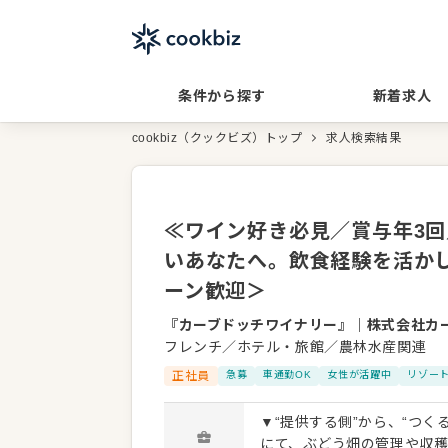
条件から探す
新着求人
cookbiz（クックビズ）トップ
求人検索結果
≪ワイン好き必見／賞与年3回
いあなたへ。飲食経験を活かし
ーン歓迎＞
『カーブドッチワイナリー』
｜
株式会社カ
フレンチ／ホテル・旅館／農林水産関連
正社員
急募
車通勤OK
女性が活躍中
リゾー
▼“提供する側”から、“つ
にて、ぶどう畑の管理や収