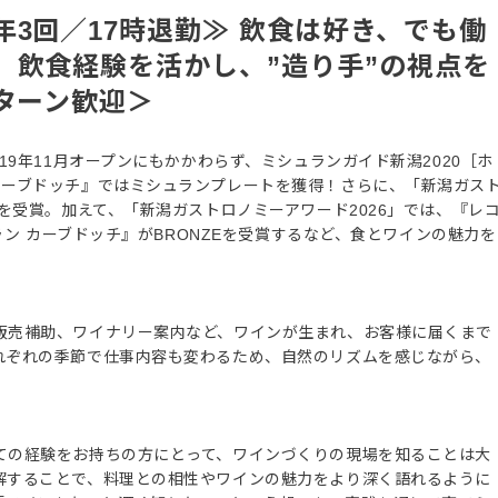
3回／17時退勤≫ 飲食は好き、でも働
。飲食経験を活かし、”造り手”の視点を
ターン歓迎＞
19年11月オープンにもかかわらず、ミシュランガイド新潟2020［ホ
カーブドッチ』ではミシュランプレートを獲得！さらに、「新潟ガス
」を受賞。加えて、「新潟ガストロノミーアワード2026」では、『レ
トラン カーブドッチ』がBRONZEを受賞するなど、食とワインの魅力を
販売補助、ワイナリー案内など、ワインが生まれ、お客様に届くまで
れぞれの季節で仕事内容も変わるため、自然のリズムを感じながら、
。
ての経験をお持ちの方にとって、ワインづくりの現場を知ることは大
解することで、料理との相性やワインの魅力をより深く語れるように