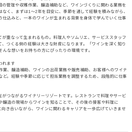
畑の管理や収穫作業、醸造補助など、ワインづくりに関わる業務を
はなく、まずは1〜2年を目安に、季節を通して経験を積みながら、
の仕込みと、一本のワインが生まれる背景を身体で学んでいく仕事
てが重なって生まれるもの。料理人やソムリエ、サービススタッフ
て、つくる側の経験は大きな財産になります。「ワインを深く知り
そんな想いをお持ちの方にぴったりの環境です。
われます
作業、醸造補助、ワインの出荷業務や販売補助、お客様へのワイナ
など。経験や季節に応じて担当業務を調整するため、段階的に仕事
在がつながるワイナリーリゾートです。レストランで料理やサービ
や醸造の現場からワインを知ることで、その後の接客や料理に
然と向き合いながら、ワインに関わるキャリアを一歩広げていきませ