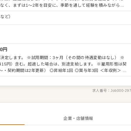
なく、まずは1〜2年を目安に、季節を通して経験を積みながら、
秋の収穫、冬の仕込みと、一本のワインが生まれる背景を身体で学
果など）
タッフとしてお客様と向き合ってきた方にとって、つくる側の経験
「ワインを深く知りたい」「畑や醸造まで理解を深めたい」そんな
案内まで、幅広く関われます 主
作業、収穫作業、醸造補助、ワインの出荷業務や販売補助、お客様
00
円
販売、イベントサポートなど。経験や季節に応じて担当業務を調整
ーブドッチは、ワイン、食、宿泊、滞在が
決定します。 ※試用期間：3ヶ月（その間の待遇変動はなし） ※
トです。レストランで料理やサービスとしてワインを届けるだけで
,415円）含む。超過した場合は、別途支給します。 ※雇用形態は契
インを知ることで、その後の接客や料理にも“背景を語れる力”が加
新） ◎昇給年1回 ◎賞与年3回 ＜年収例＞ 年
ながら、ワインに関わるキャリアを一歩広げていきませんか。
6年・役職付き） 年収 466万円 ／ 35歳（入社4年） 年収 393万円
51万円 ／ 29歳（入社2年） 年収 253万円 ／ 22歳（入社1年・新
勤手当は別途支給となります。
求人番号：
Job000-29
企業・店舗情報