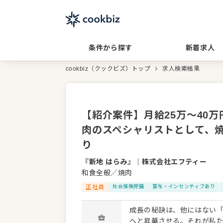
条件から探す
新着求人
cookbiz（クックビズ）トップ
求人検索結果
【紹介案件】月給25万～40
肉のスペシャリストとして、
り
『新地 はらみ』
｜
株式会社エフティー
和食全般／焼肉
正社員
社会保険完備
賞与・インセンティブあり
成長の秘訣は、他にはない
へと昇華させる。それが私たちのスタイルです。 入