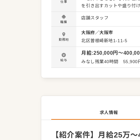
仕事
を引き出すカットや盛り付
けごはん」など、イタリア
店舗スタッフ
す。ジャンルに縛られず、料理人
職種
味： ・肉の部位ごとの魅力
大阪府
／
大阪市
「はらみステーキ」のライブ感
大阪・奈良で5店舗を展開中
勤務地
北区曽根崎新地1-11-5
ピード感があります。独立
月給
:
250,000
円〜
400,0
研修と実践の両面からバックアップします。 ここでしか学
にしてください。
給与
みなし残業40時間 55,9
求人情報
【紹介案件】月給25万～