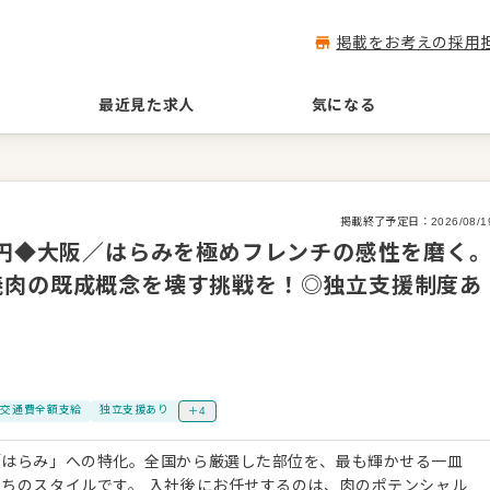
掲載をお考えの採用
最近見た求人
気になる
掲載終了予定日：
2026/08/1
万円◆大阪／はらみを極めフレンチの感性を磨く
焼肉の既成概念を壊す挑戦を！◎独立支援制度あ
交通費全額支給
独立支援あり
＋4
「はらみ」への特化。全国から厳選した部位を、最も輝かせる一皿
社後にお任せするのは、肉のポテンシャル