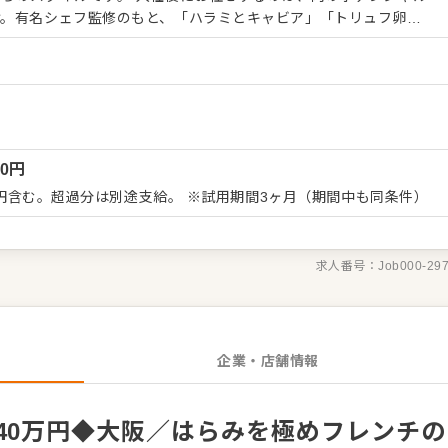
け。有名シェフ監修のもと、「ハラミとキャビア」「トリュフ卵か
ンやフレンチの技法を融合させたメニューが次々と誕生していま
としての幅を広げたい方には最高の環境です。 仕事の醍醐
を引き出すカッティング技術の習得 ・お客様の目の前で焼き上げる
 ・数値管理や店舗運営を学ぶ店長候補へのキャリアパス 現在は
。コロナ禍でも歩みを止めない安定感と、新しいものを生み出すス
志望の方や、責任あるポジションを狙いたい方の熱意を、私たちは
00
円
べない「肉の極意」を、自分のもの
00円含む。超過分は別途支給。 ※試用期間3ヶ月（期間中も同条件）
求人番号：
Job000-29
企業・店舗情報
40万円◆大阪／はらみを極めフレンチの