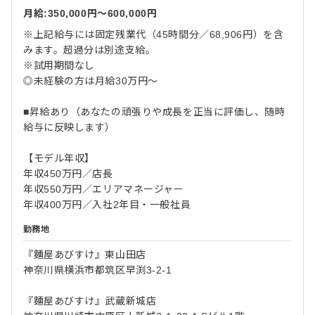
月給:350,000円〜600,000円
※上記給与には固定残業代（45時間分／68,906円）を含
みます。超過分は別途支給。
※試用期間なし
◎未経験の方は月給30万円～
■昇給あり（あなたの頑張りや成長を正当に評価し、随時
給与に反映します）
【モデル年収】
年収450万円／店長
年収550万円／エリアマネージャー
年収400万円／入社2年目・一般社員
勤務地
『麵屋あびすけ』東山田店
神奈川県横浜市都筑区早渕3-2-1
『麵屋あびすけ』武蔵新城店