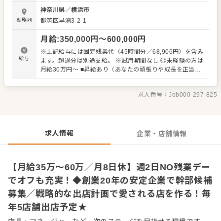
ジメント力も自然と身につきます。 入社後は店舗運営を学
神奈川県
／
横浜市
び、 将来的には店長やマネージャーとして複数店舗の運営
勤務地
都筑区早渕3-2-1
や人材育成にも携わっていただきます。 新店立ち上げや複
数店舗管理、 商品開発や人材育成など、 会社の中核を担う
月給
:
350,000
円〜
600,000
円
ポジションも目指せます。 店長・マネージャーとして 会社
とともに成長したい方を歓迎します。 募集背景
※上記給与には固定残業代（45時間分／68,906円）を含み
給与
ます。超過分は別途支給。 ※試用期間なし ◎未経験の方は
月給30万円～ ■昇給あり（あなたの頑張りや成長を正当に
評価し、随時給与に反映します） 【モデル年収】 年収450
万円／店長 年収550万円／エリアマネージャー 年収400万
求人番号：
Job000-297-825
円／入社2年目・一般社員
求人情報
企業・店舗情報
【月給35万～60万／月8日休】週2日NO残業デー
でオフも充実！◆創業20年の安定企業で幹部候補
募集／戦略的な出店計画で愛される店を作る！毎
年5店舗出店予定★