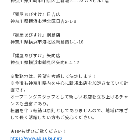
神奈川県川崎市中原区上新城2-1-23 A.Sビル1階
『麵屋あびすけ』日吉店
神奈川県横浜市港北区日吉2-1-8
『麵屋あびすけ』綱島店
神奈川県横浜市港北区綱島西1-1-16
『麵屋あびすけ』矢向店
神奈川県横浜市鶴見区矢向6-4-12
※勤務地は、希望を考慮して決定します！
※今後も神奈川県内を中心に新規出店を加速させていく計
画です。
オープニングスタッフとして新しいお店を立ち上げるチャ
ンスも豊富にあり。
転居を伴う転勤は原則としてありませんので、地域に根ざ
して長く活躍したい方もご安心ください。
★HPもぜひご覧ください！
https://www.abisuke.net/