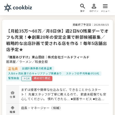
探す
ログイン
メニュー
掲載終了予定日：
2026/08/15
【月給35万～60万／月8日休】週2日NO残業デーでオ
フも充実！◆創業20年の安定企業で幹部候補募集／
戦略的な出店計画で愛される店を作る！毎年5店舗出
店予定★
『麵屋あびすけ』東山田店
｜
株式会社ゴールドフィールド
居酒屋／ラーメン／和食全般
正社員
出店計画多数の成長企業
入社6ヶ月未満でのキャリアアップ実績あり
スタッフの平均年齢が20代
髪型自由
締め切り間近
＋14
まずは接客や簡単な仕込みなど、できることからスター
ト！ 先輩スタッフが丁寧に教えるので、 飲食未経験でも安
仕事
心してください。 慣れてきたら… ■接客サービス ■仕込
み・調理 ■店舗売上管理 ■販促企画 ■メニュー開発 ■スタッ
店長・マネージャー（候補）
フ育成 なども少しずつお任せします。 学生・主婦さんなど
職種
様々なスタッフと働くため、 コミュニケーション力や マネ