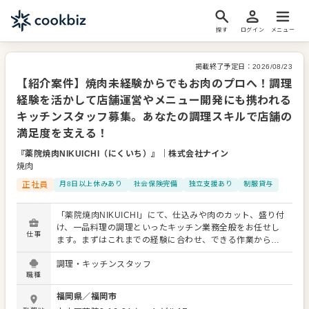
探す
ログイン
メニュー
掲載終了予定日：
2026/08/23
【紹介案件】焼肉未経験からでもお肉のプロへ！調理
経験を活かして店舗運営やメニュー開発にも携われる
キッチンスタッフ募集。あなたの調理スキルで店舗の
満足度を支える！
『薬院焼肉NIKUICHI（にくいち）』
｜
株式会社ナイン
焼肉
正社員
月8日以上休みあり
社会保険完備
独立支援あり
制服貸与
「薬院焼肉NIKUICHI」にて、仕込みや肉のカット、盛り付
け、一品料理の調理といったキッチン業務全般をお任せし
仕事
ます。まずはこれまでの経験に合わせ、できる作業から始
めていただくため安心です。仕込みの工夫や提供スピー
調理・キッチンスタッフ
ド、徹底した衛生管理など、店舗の満足度を裏から支える
職種
重要なポジション。ただ調理するだけでなく、お客様の喜
びにつながる動きを追求できる面白さがあります。 焼肉店
福岡県
／
福岡市
での勤務が初めてでも、何らかの調理経験があれば問題あ