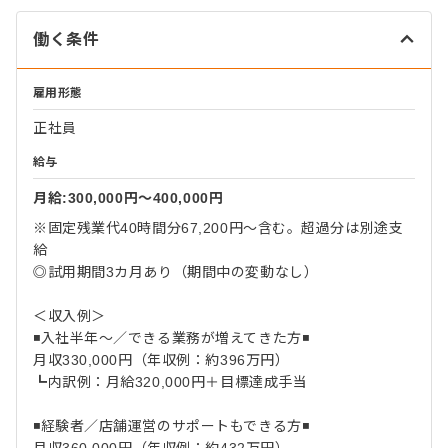
働く条件
雇用形態
正社員
給与
月給:300,000円〜400,000円
※固定残業代40時間分67,200円～含む。超過分は別途支
給
◎試用期間3カ月あり（期間中の変動なし）
＜収入例＞
◾️入社半年〜／できる業務が増えてきた方◾️
月収330,000円（年収例：約396万円）
┗内訳例：月給320,000円＋目標達成手当
◾️経験者／店舗運営のサポートもできる方◾️