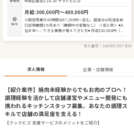
勤務地
中央区薬院3-16-34 ヤマトビル1F
りません。実務を通して、お肉の専門知識や扱い方、店舗
運営のノウハウを深く学べる環境です。将来的には、新メ
月給
:
300,000
円〜
400,000
円
ニューのアイデア出しや仕込みオペレーションの改善、新
人育成、店舗運営サポートなど、幅広い分野で活躍の場を
※固定残業代40時間分67,200円～含む。超過分は別途支給
広げられます。これまでのスキルを活かして次のステップ
給与
◎試用期間3カ月あり（期間中の変動なし） ＜収入例＞ ◾️入
へ進みたい方に適した職場です。 ＜おすすめポイント＞ 独
社半年〜／できる業務が増えてきた方◾️ 月収330,000円（年
自のノウハウと肉の扱い方が身につく環境です。調理経験
収例：約396万円） ┗内訳例：月給320,000円＋目標達成
があれば焼肉店未経験でも挑戦でき、将来的にはメニュー
手当 ◾️経験者／店舗運営のサポートもできる方◾️ 月収
開発や店舗運営のサポートにも携われます。スタッフ一人
求人番号：
Job000-297-938
360,000円（年収例：約432万円） ┗内訳例：月給
ひとりの成長を支える体制が整っているため、これまでの
350,000円＋目標達成手当 ◾️リーダー・店長候補クラス◾️ 月
調理スキルを活かしながら着実にステップアップして、腰
収400,000円（年収例：約480万円） ┗内訳例：月給
を据えて長く働けます。
380,000円＋目標達成手当
求人情報
企業・店舗情報
【紹介案件】焼肉未経験からでもお肉のプロへ！
調理経験を活かして店舗運営やメニュー開発にも
携われるキッチンスタッフ募集。あなたの調理ス
キルで店舗の満足度を支える！
【クックビズ 支援サービスのメリットをご紹介】