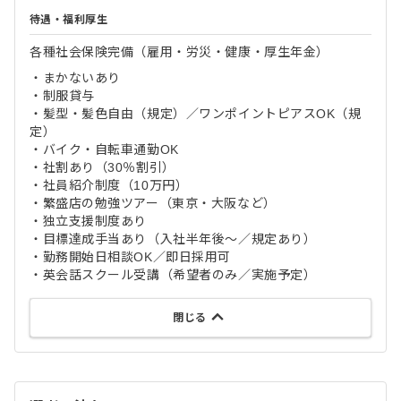
待遇・福利厚生
各種社会保険完備（雇用・労災・健康・厚生年金）
・まかないあり
・制服貸与
・髪型・髪色自由（規定）／ワンポイントピアスOK（規
定）
・バイク・自転車通勤OK
・社割あり（30％割引）
・社員紹介制度（10万円）
・繁盛店の勉強ツアー（東京・大阪など）
・独立支援制度あり
・目標達成手当あり（入社半年後〜／規定あり）
・勤務開始日相談OK／即日採用可
・英会話スクール受講（希望者のみ／実施予定）
閉じる