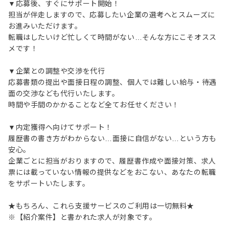
▼応募後、すぐにサポート開始！
担当が伴走しますので、応募したい企業の選考へとスムーズに
お進みいただけます。
転職はしたいけど忙しくて時間がない…そんな方にこそオスス
メです！
▼企業との調整や交渉を代行
応募書類の提出や面接日程の調整、個人では難しい給与・待遇
面の交渉なども代行いたします。
時間や手間のかかることなど全てお任せください！
▼内定獲得へ向けてサポート！
履歴書の書き方がわからない…面接に自信がない…という方も
安心。
企業ごとに担当がおりますので、履歴書作成や面接対策、求人
票には載っていない情報の提供などをおこない、あなたの転職
をサポートいたします。
★もちろん、これら支援サービスのご利用は一切無料★
※【紹介案件】と書かれた求人が対象です。