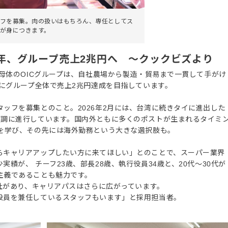
フを募集。肉の扱いはもちろん、専任としてス
が身につきます。
1年、グループ売上2兆円へ ～クックビズより
。母体のOICグループは、自社農場から製造・貿易まで一貫して手がけ
でにグループ全体で売上2兆円達成を目指しています。
ッフを募集とのこと。2026年2月には、台湾に続きタイに進出した
順調に進行しています。国内外ともに多くのポストが生まれるタイミ
」を学び、その先には海外勤務という大きな選択肢も。
らキャリアアップしたい方に来てほしい」とのことで、スーパー業界
績が、 チーフ23歳、部長28歳、執行役員34歳と、20代〜30代が
主義であることも魅力です。
会社があり、キャリアパスはさらに広がっています。
役員を兼任しているスタッフもいます」と採用担当者。