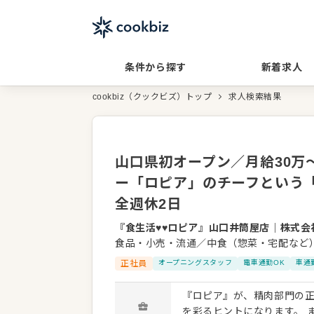
条件から探す
新着求人
cookbiz（クックビズ）トップ
求人検索結果
山口県初オープン／月給30万～
ー「ロピア」のチーフという
全週休2日
『食生活♥♥ロピア』山口井筒屋店
｜
株式会
食品・小売・流通／中食（惣菜・宅配など
正社員
オープニングスタッフ
電車通勤OK
車通
『ロピア』が、精肉部門の正
を彩るヒントになります。 