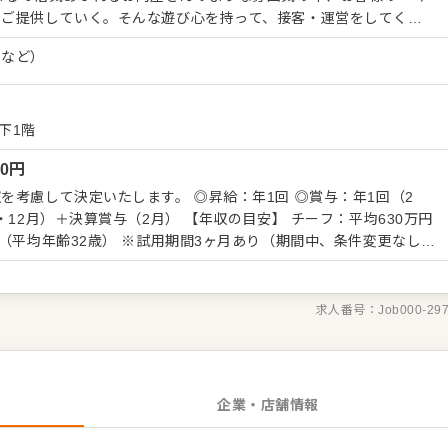
をご提供していく。そんな遊び心を持って、接客・運営をしてくだ
果など）
聞いたらニヤリ。 "食のテーマパーク"を目指す当店で、クルーのよ
さい。 肉のカット術や高度な商品知識は徐々にお教えします。未
精肉調理の経験者は、自由度高く
補として、仕入れから商品開発、攻めの売り場作りまで、幅広い業務
下1階
せる売場で勝負したい」 「本部の方針に縛られず、売場をプロデュ
00
円
す。 自らファンを増やしていく、そんな「商
てお任せしてきます。 ・接
を考慮して決定いたします。 ◎昇給：年1回 ◎賞与：年1回（2
地および海外からも調達） ・陳列、在庫管理 ・加工 ・商品開発
（2月） 【年収の目安】 チーフ：平均630万円
ベートブランドも考案できます） ・価格設定（店舗によって価格
期間3ヶ月あり（期間中、条件変更なし）
・採用 など
00円～80,300円を支給。超過分は別途支給。27年度より固定残業時
求人番号：
Job000-29
企業・店舗情報