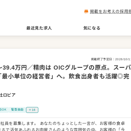
掲載をお考えの採用
最近見た求人
気になる
掲載終了予定日：
2026/10/1
39.4万円／精肉は OICグループの原点。スー
「最小単位の経営者」へ。飲食出身者も活躍◎完
社ロピア
）
勤OK
髪型自由
＋16
社員を募集します。 あなたのちょっとした一言が、お客様の食卓
まるで活気あふれるお肉屋さんのような雰囲気の中、お客様の「今