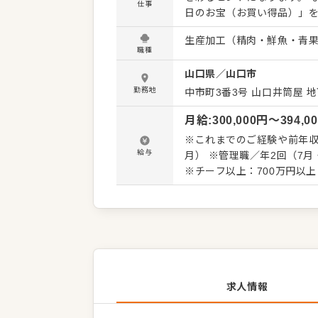
仕事
日のお宝（お買い得品）」
さる方なら大歓迎です。 「新鮮でボリュームいっぱい」 「焼くだけで 、美味しいから家事も
生産加工（精肉・鮮魚・青
楽でうれしい」 そんな声を
職種
うにお客様を盛り上げてくだ
山口県
／
山口市
経験からスタートした先輩も多数います。 また焼肉店など、
ご活躍できます。チーフ候
勤務地
中市町3番3号
山口井筒屋 地
をお任せ。 「自分の色が出
月給
:
300,000
円〜
394,0
ースしてみたい」という方との出会いを待ってま
売の原点」を当社で体感してください。 ■業務内容 ※経験に応じ
※これまでのご経験や前年収
客 ・発注、仕入れ（全国各
給与
月） ※管理職／年2回（7月・12月）＋決算賞与
（その店舗にしかないプライ
※チーフ以上：700万円以上（平均年齢32歳） ※試用
が異なります） ・人材育成
※固定残業代35時間分61,0
間20時間へと変更を予定。
求人情報