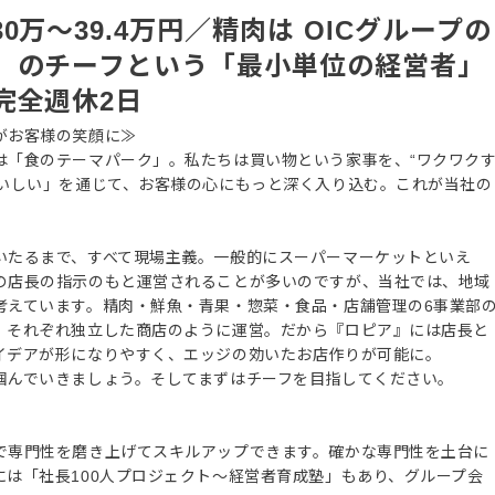
万～39.4万円／精肉は OICグループの
」のチーフという「最小単位の経営者」
完全週休2日
がお客様の笑顔に≫
は「食のテーマパーク」。私たちは買い物という家事を、“ワクワク
おいしい」を通じて、お客様の心にもっと深く入り込む。これが当社の
いたるまで、すべて現場主義。一般的にスーパーマーケットといえ
の店長の指示のもと運営されることが多いのですが、当社では、地域
考えています。精肉・鮮魚・青果・惣菜・食品・店舗管理の6事業部
、それぞれ独立した商店のように運営。だから『ロピア』には店長と
イデアが形になりやすく、エッジの効いたお店作りが可能に。
掴んでいきましょう。そしてまずはチーフを目指してください。
で専門性を磨き上げてスキルアップできます。確かな専門性を土台に
は「社長100人プロジェクト～経営者育成塾」もあり、グループ会