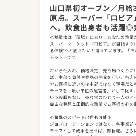
山口県初オープン／月給30
原点。スーパー「ロピア
へ。飲食出身者も活躍◎
≪裁量権は「現場」にあり。あなたの熱量
スーパーマーケット『ロピア』が目指すの
る体験”へと変えたいと考えています。「
モットーです。
だから仕入れ、価格決定、売り場づくりに
ば、本部で買付や商品の開発を行い、各店
やお客様に近いのは本部ではなく現場だと
チーフを「最小単位の経営者」として捉え
いう役職もなし。売り場のひとり一人のア
自由な発想と圧倒的な熱量でお客様の心を
≪驚異のスピード出世も可能≫
ジョブローテーションではなく、各事業部
チーフとして成果を出せば、部長職。さらに