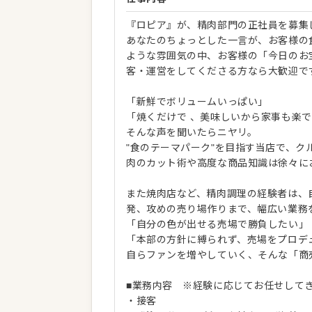
『ロピア』が、精肉部門の正社員を募集
あなたのちょっとした一言が、お客様の
ような雰囲気の中、お客様の「今日のお
客・運営をしてくださる方なら大歓迎で
「新鮮でボリュームいっぱい」
「焼くだけで 、美味しいから家事も楽
そんな声を聞いたらニヤリ。
"食のテーマパーク"を目指す当店で、
肉のカット術や高度な商品知識は徐々に
また焼肉店など、精肉調理の経験者は、
発、攻めの売り場作りまで、幅広い業務
「自分の色が出せる売場で勝負したい」
「本部の方針に縛られず、売場をプロデ
自らファンを増やしていく、そんな「商
■業務内容 ※経験に応じてお任せして
・接客