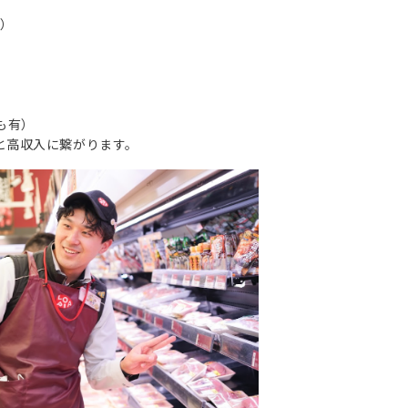
点）
も有）
と高収入に繋がります。