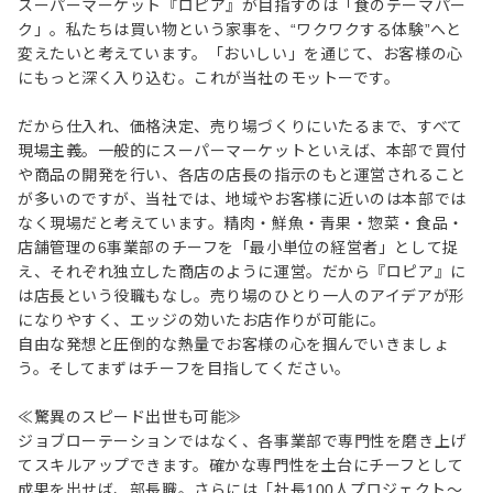
スーパーマーケット『ロピア』が目指すのは「食のテーマパー
ク」。私たちは買い物という家事を、“ワクワクする体験”へと
変えたいと考えています。「おいしい」を通じて、お客様の心
にもっと深く入り込む。これが当社のモットーです。
だから仕入れ、価格決定、売り場づくりにいたるまで、すべて
現場主義。一般的にスーパーマーケットといえば、本部で買付
や商品の開発を行い、各店の店長の指示のもと運営されること
が多いのですが、当社では、地域やお客様に近いのは本部では
なく現場だと考えています。精肉・鮮魚・青果・惣菜・食品・
店舗管理の6事業部のチーフを「最小単位の経営者」として捉
え、それぞれ独立した商店のように運営。だから『ロピア』に
は店長という役職もなし。売り場のひとり一人のアイデアが形
になりやすく、エッジの効いたお店作りが可能に。
自由な発想と圧倒的な熱量でお客様の心を掴んでいきましょ
う。そしてまずはチーフを目指してください。
≪驚異のスピード出世も可能≫
ジョブローテーションではなく、各事業部で専門性を磨き上げ
てスキルアップできます。確かな専門性を土台にチーフとして
成果を出せば、部長職。さらには「社長100人プロジェクト～