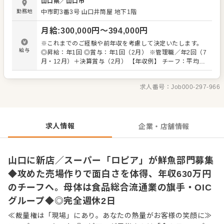
山口県
／
山口市
（お買い得品）」を探し出す。そんな遊び心を持って、接
勤務地
中市町3番3号
山口井筒屋 地下1階
客をしてくださる方なら大歓迎です。 魚をさばく技術や高
度な商品知識は、当社が徐々にお教えします。未経験から
月給
:
300,000
円〜
394,000
円
スタートした先輩も多数います。 また経験のある方は、自
由度高くご活躍できます。チーフ候補として、仕入れから
※これまでのご経験や前年収を考慮して決定いたします。
商品開発、攻めた売り場作りまで幅広い業務をお任せしま
給与
◎昇給：年1回 ◎賞与：年1回（2月） ※管理職／年2回（7
す。 「自分の色が出せる売場で勝負したい」 「本部の方針
月・12月）＋決算賞与（2月） 【年収例】 チーフ：平均
に縛られず、売場をプロデュースしてみたい」という方と
630万円 ※チーフ以上：700万円以上（平均年齢32歳） ※
の出会いを待ってます。 自らファンを増やしていく、そん
試用期間3ヶ月あり（期間中、条件変更なし） ※固定残業
な「商売の原点」を当社で体感してください。 ■業務内
求人番号：
Job000-297-966
代35時間分61,000円～80,300円を支給。超過分は別途支
容 ※経験に応じてお任せしてきます。 ・接客 ・発注、仕
給。27年度より固定残業時間20時間へと変更を予定。
入れ（全国各地および海外からも調達） ・陳列、在庫管理
・加工 ・商品開発（その店舗にしかないプライベートブラ
ンドも考案できます） ・価格設定（店舗によって価格が異
求人情報
企業・店舗情報
なります） ・人材育成・採用 など
山口に新店／スーパー「ロピア」が鮮魚部門募集
◆攻めた売場作りで面白さを体得、年収630万円
のチーフへ。母体は食品総合流通業の旗手・OIC
グループ◆◎完全週休2日
≪裁量権は「現場」にあり。あなたの熱量がお客様の笑顔に≫