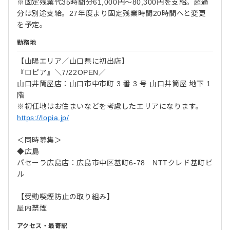
※固定残業代35時間分61,000円～80,300円を支給。超過
分は別途支給。27年度より固定残業時間20時間へと変更
を予定。
勤務地
【山陽エリア／山口県に初出店】
『ロピア』＼7/22OPEN／
山口井筒屋店：山口市中市町 3 番 3 号 山口井筒屋 地下 1
階
※初任地はお住まいなどを考慮したエリアになります。
https://lopia.jp/
＜同時募集＞
◆広島
パセーラ広島店：広島市中区基町6-78 NTTクレド基町ビ
ル
【受動喫煙防止の取り組み】
屋内禁煙
アクセス・最寄駅