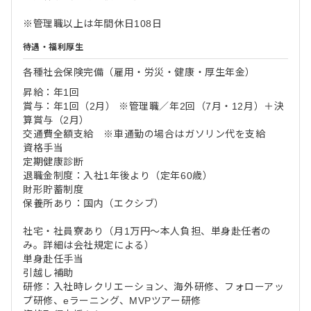
※管理職以上は年間休日108日
待遇・福利厚生
各種社会保険完備（雇用・労災・健康・厚生年金）
昇給：年1回
賞与：年1回（2月） ※管理職／年2回（7月・12月）＋決
算賞与（2月）
交通費全額支給 ※車通勤の場合はガソリン代を支給
資格手当
定期健康診断
退職金制度：入社1年後より（定年60歳）
財形貯蓄制度
保養所あり：国内（エクシブ）
社宅・社員寮あり（月1万円～本人負担、単身赴任者の
み。詳細は会社規定による）
単身赴任手当
引越し補助
研修：入社時レクリエーション、海外研修、フォローアッ
プ研修、eラーニング、MVPツアー研修