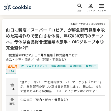
探す
ログイン
メニュー
掲載終了予定日：
2026/10/11
山口に新店／スーパー「ロピア」が鮮魚部門募集◆攻
めた売場作りで面白さを体得、年収630万円のチーフ
へ。母体は食品総合流通業の旗手・OICグループ◆◎
完全週休2日
『食生活♥♥ロピア』山口井筒屋店
｜
株式会社ロピア
食品・小売・流通／中食（惣菜・宅配など）
正社員
オープニングスタッフ
電車通勤OK
車通勤OK
髪型自由
＋16
"食のテーマパーク"を目指すスーパーマーケット『ロピア』
が、鮮魚部門の新しい正社員を募集します。 舞台は、まる
仕事
で活気あふれる鮮魚店。 「今日のイチオシはこれだよ！」
「煮付けにすると最高ですよ」 そんな会話が飛び交う場所
生産加工（精肉・鮮魚・青果など）
で、あなたにはテーマパークのクルーのようにお客様を盛
職種
り上げてください。 あなたのちょっとした一言が、お客様
の食卓を彩るヒントになります。 お客様の「今日のお宝