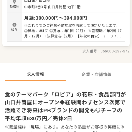
山口県
／
山口市
アイデア次第で即、活躍出来ることが食品事業部の醍醐味
勤務地
中市町3番3号
山口井筒屋 地下1階
です。あなたのセンスを活かして、仲間とテーマパークの
クルーのようにお客様を盛り上げてください。 また経験の
月給
:
300,000
円〜
394,000
円
ある方は、自由度高くご活躍できます。チーフ候補とし
て、仕入れから商品開発、売り場作りまで幅広い業務をお
※これまでのご経験や前年収を考慮して決定いたします。
任せします。将来、バイヤー業務担当になれば海外の展示
給与
◎昇給：年1回 ◎賞与：年1回（2月） ※管理職／年2回（7
会に赴くチャンスも！ 「自分の色が出せる売場で勝負した
月・12月）＋決算賞与（2月） 【年収の目安】 チーフ：平
い」 「本部の方針に縛られず、売場をプロデュースしてみ
均630万円 ※チーフ以上：700万円以上（平均年齢32歳）
たい」という方との出会いを待ってます。 自らファンを増
※試用期間3ヶ月あり（期間中、条件変更なし） ※固定残
やしていく、そんな「商売の原点」を当社で体感してくだ
求人番号：
Job000-297-972
業代35時間分61,000円～80,300円を支給。超過分は別途支
さい。 ■業務内容 ※経験に応じてお任せしてきます。 ・
給。27年度より固定残業時間20時間へと変更を予定。
接客 ・発注、仕入れ（全国各地および海外からも調達） ・
陳列、在庫管理 ・商品開発（その店舗にしかないプライベ
ートブランドも考案できます） ・価格設定（店舗によって
求人情報
企業・店舗情報
価格が異なります） ・人材育成・採用 など
食のテーマパーク「ロピア」の花形・食品部門が
山口井筒屋にオープン◆経験問わずセンス次第で
活躍でき将来はPBブランドの開発も◎チーフの
平均年収630万円／完休2日
≪裁量権は「現場」にあり。あなたの熱量がお客様の笑顔に≫