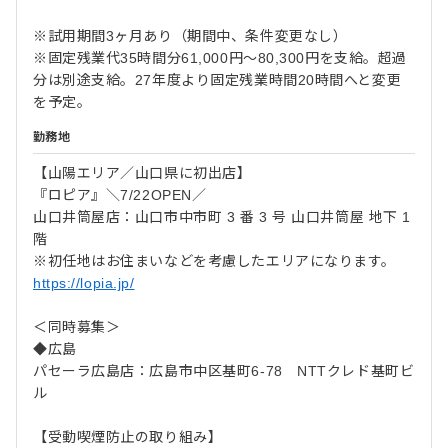
※試用期間3ヶ月あり（期間中、条件変更なし）
※固定残業代35時間分61,000円～80,300円を支給。超過
分は別途支給。27年度より固定残業時間20時間へと変更
を予定。
勤務地
【山陽エリア／山口県に初出店】
『ロピア』＼7/22OPEN／
山口井筒屋店：山口市中市町 3 番 3 号 山口井筒屋 地下 1
階
※初任地はお住まいなどを考慮したエリアになります。
https://lopia.jp/
＜同時募集＞
◆広島
パセーラ広島店：広島市中区基町6-78 NTTクレド基町ビ
ル
【受動喫煙防止の取り組み】