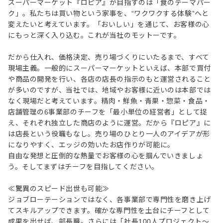
スーパーマーケット『ロピア』が目指すのは「食のテーマパー
ク」。私たちは買い物という家事を、“ワクワクする体験”へと
変えたいと考えています。「おいしい」を通じて、お客様の心
にもっと深く入り込む。これが当社のモットーです。
だから仕入れ、価格決定、売り場づくりにいたるまで、すべて
現場主義。一般的にスーパーマーケットといえば、本部で買付
や商品の開発を行い、各店の店長の指示のもと運営されること
が多いのですが、当社では、地域やお客様に近いのは本部では
なく現場だと考えています。精肉・鮮魚・青果・惣菜・食品・
店舗管理の6事業部のチーフを「最小単位の経営者」として捉
え、それぞれ独立した商店のように運営。だから『ロピア』に
は店長という役職もなし。売り場のひとり一人のアイデアが形
になりやすく、エッジの効いたお店作りが可能に。
自由な発想と圧倒的な熱量でお客様の心を掴んでいきましょ
う。そしてまずはチーフを目指してください。
≪驚異のスピード出世も可能≫
ジョブローテーションではなく、各事業部で専門性を磨き上げ
てスキルアップできます。確かな専門性を土台にチーフとして
成果を出せば、部長職。さらには「社長100人プロジェクト～