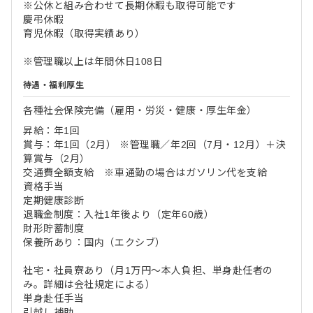
※公休と組み合わせて長期休暇も取得可能です
慶弔休暇
育児休暇（取得実績あり）
※管理職以上は年間休日108日
待遇・福利厚生
各種社会保険完備（雇用・労災・健康・厚生年金）
昇給：年1回
賞与：年1回（2月） ※管理職／年2回（7月・12月）＋決
算賞与（2月）
交通費全額支給 ※車通勤の場合はガソリン代を支給
資格手当
定期健康診断
退職金制度：入社1年後より（定年60歳）
財形貯蓄制度
保養所あり：国内（エクシブ）
社宅・社員寮あり（月1万円～本人負担、単身赴任者の
み。詳細は会社規定による）
単身赴任手当
引越し補助