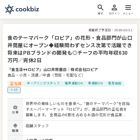
探す
ログイン
メニュー
掲載終了予定日：
2026/10/11
食のテーマパーク「ロピア」の花形・食品部門が山口
井筒屋にオープン◆経験問わずセンス次第で活躍でき
将来はPBブランドの開発も◎チーフの平均年収630
万円／完休2日
『食生活♥♥ロピア』山口井筒屋店
｜
株式会社ロピア
食品・小売・流通／中食（惣菜・宅配など）
正社員
オープニングスタッフ
電車通勤OK
車通勤OK
髪型自由
＋15
世界中の美味しいものを食卓へ。"食のテーマパーク"を目指
すスーパーマーケット『ロピア』が、食品部門の正社員を
仕事
募集します。 全商品の6割を占めるお店の花形が食品事業
部。 「こんなふうにディスプレイすると面白いかも」 「販
店舗スタッフ
促ポップはこれでどう？」 お客様の「今日のお宝（お買い
職種
得品）」を探し出す。そんな遊び心を持って、接客をして
くださる方なら大歓迎。知識・経験が浅くても、やる気や