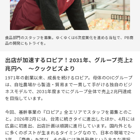
食品部門のスタッフを募集。ゆくゆくは6次産業化を進める当社で、PB商
品の開発にもトライを。
出店が加速するロピア！2031年、グループ売上2
兆円へ ～クックビズより
1971年の創業以来、成長を続けるロピア。母体のOICグループ
は、自社農場から製造・貿易まで一貫して手がける独自のビジ
ネスモデルで、2031年度までにグループ全体で売上2兆円達成
を目指しています。
今回、基幹事業の『ロピア』全エリアでスタッフを募集とのこ
と。2026年2月には、台湾に続きタイに進出したほか、4月には
広島に初進出、出店計画は順調に進行しています。国内外とも
に多くのポストが生まれるタイミングなので、日本の現場で2〜
3年、「商売」を学び、その先には海外勤務という大きな選択