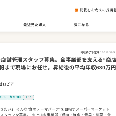
掲載をお考えの採用
最近見た求人
気になる
掲載終了予定日：
2026/10/1
で店舗管理スタッフ募集。全事業部を支える“商
広報まで現場にお任せ。昇給後の平均年収630万
社ロピア
）
勤OK
髪型自由
＋13
きたい」 そんな“食のテーマパーク”を目指すスーパーマーケット
スタッフを募集。 売上は各事業部（精肉・鮮魚・青果・惣菜・食