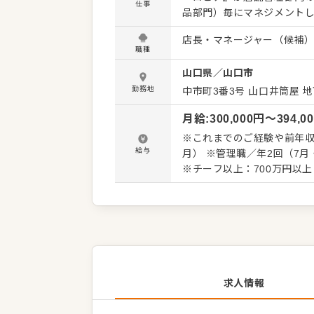
仕事
品部門）毎にマネジメント
通す労務・総務などの管理業
店長・マネージャー（候補
レジやお客様の対応、スタ
職種
SNSでの情報発信などをお
山口県
／
山口市
る」 という方はぜひ。 経験のある方は、さらに店舗を盛り上げる旗振り役として ◎店全体の
文化をつくるファシリテータ
勤務地
中市町3番3号
山口井筒屋 地
トやSNSで“ロープライス
月給
:
300,000
円〜
394,0
ています。 「自分の色が出せる環境で勝負したい」 「本部の方針に縛られず、商売人として成
長したい」という方との出会
※これまでのご経験や前年収
点」を当社で体感してください。 ■業務内容 ※経験に応じてお任せしていきま
給与
月） ※管理職／年2回（7月・12月）＋決算賞与
ベント企画 ・広報（SNSな
※チーフ以上：700万円以上（平均年齢32歳） ※試用
教育・社内ルールや文化の
※固定残業代35時間分61,0
間20時間へと変更を予定。
求人情報