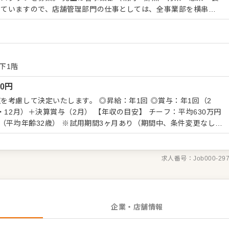
していますので、店舗管理部門の仕事としては、全事業部を横串で
務。いわば“商店街の会長さん”としての仕事が中心となります。
）
ッフ教育、文化の浸透のほか、店舗での定期的なイベント企画や
任せします。 「縁の下の力持ちが向いている」 「広報に興味があ
ー ◎お客様のご要望を価値に変えるカスタマーサクセス ◎イベン
下1階
のユートピア”体験を演出するプロデューサー としての役割も期待し
00
円
いを待ってます。 自らファンを増やしていく、そんな「商売の原
を考慮して決定いたします。 ◎昇給：年1回 ◎賞与：年1回（2
す ・接客 ・イ
（2月） 【年収の目安】 チーフ：平均630万円
どの活用も） ・店舗づくりや売り場のサポート ・販売戦略 ・人材
期間3ヶ月あり（期間中、条件変更なし）
浸透など
00円～80,300円を支給。超過分は別途支給。27年度より固定残業時
求人番号：
Job000-29
企業・店舗情報