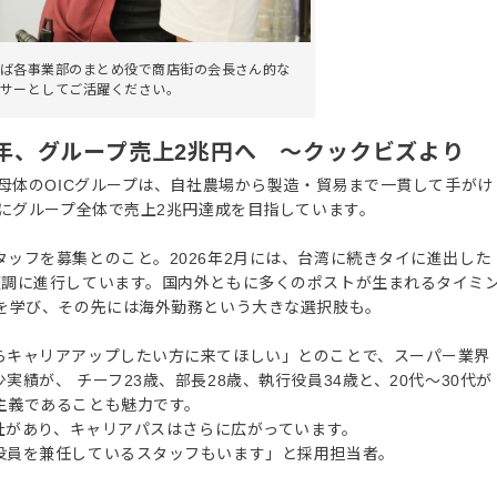
ば各事業部のまとめ役で商店街の会長さん的な
サーとしてご活躍ください。
1年、グループ売上2兆円へ ～クックビズより
。母体のOICグループは、自社農場から製造・貿易まで一貫して手がけ
でにグループ全体で売上2兆円達成を目指しています。
ッフを募集とのこと。2026年2月には、台湾に続きタイに進出した
順調に進行しています。国内外ともに多くのポストが生まれるタイミ
」を学び、その先には海外勤務という大きな選択肢も。
らキャリアアップしたい方に来てほしい」とのことで、スーパー業界
績が、 チーフ23歳、部長28歳、執行役員34歳と、20代〜30代が
主義であることも魅力です。
会社があり、キャリアパスはさらに広がっています。
役員を兼任しているスタッフもいます」と採用担当者。