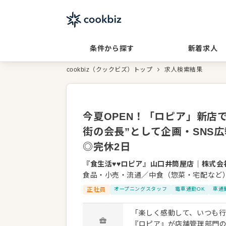
条件から探す
新着求人
cookbiz（クックビズ）トップ
求人検索結果
今夏OPEN！「ロピア」新店
街の会長”として企画・SNS
◎完休2日
『食生活♥♥ロピア』山口井筒屋店
｜
株式会
食品・小売・流通／中食（惣菜・宅配など
正社員
オープニングスタッフ
電車通勤OK
車通
「楽しく感動して、いつも行
『ロピア』が店舗管理部門の