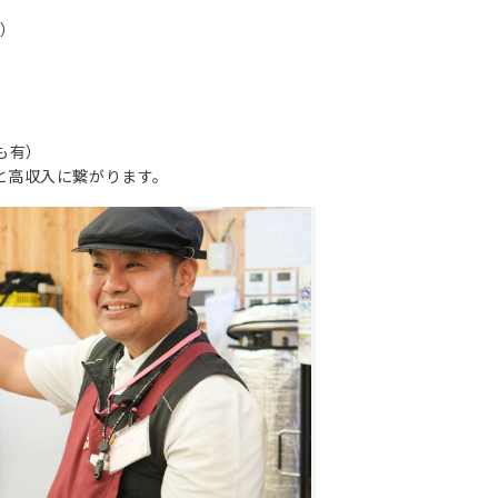
点）
も有）
と高収入に繋がります。