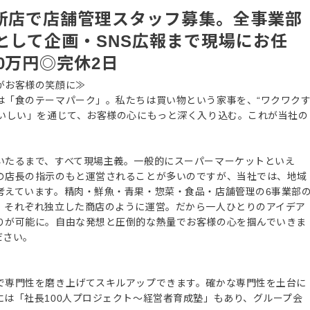
」新店で店舗管理スタッフ募集。全事業部
として企画・SNS広報まで現場にお任
0万円◎完休2日
がお客様の笑顔に≫
は「食のテーマパーク」。私たちは買い物という家事を、“ワクワク
おいしい」を通じて、お客様の心にもっと深く入り込む。これが当社の
いたるまで、すべて現場主義。一般的にスーパーマーケットといえ
の店長の指示のもと運営されることが多いのですが、当社では、地域
考えています。精肉・鮮魚・青果・惣菜・食品・店舗管理の6事業部
、それぞれ独立した商店のように運営。だから一人ひとりのアイデア
りが可能に。自由な発想と圧倒的な熱量でお客様の心を掴んでいきま
ださい。
で専門性を磨き上げてスキルアップできます。確かな専門性を土台に
は「社長100人プロジェクト～経営者育成塾」もあり、グループ会