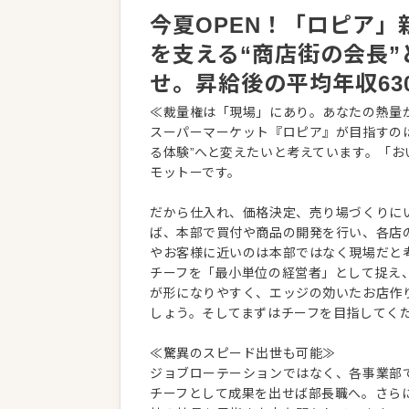
今夏OPEN！「ロピア
を支える“商店街の会長”
せ。昇給後の平均年収63
≪裁量権は「現場」にあり。あなたの熱量
スーパーマーケット『ロピア』が目指すの
る体験”へと変えたいと考えています。「
モットーです。
だから仕入れ、価格決定、売り場づくりに
ば、本部で買付や商品の開発を行い、各店
やお客様に近いのは本部ではなく現場だと
チーフを「最小単位の経営者」として捉え
が形になりやすく、エッジの効いたお店作
しょう。そしてまずはチーフを目指してく
≪驚異のスピード出世も可能≫
ジョブローテーションではなく、各事業部
チーフとして成果を出せば部長職へ。さらに