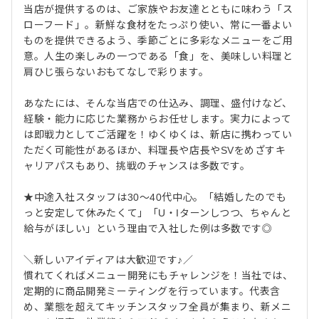
当店が提供するのは、ご家族やお友達とともに味わう「ス
ローフード」。新鮮な食材をたっぷり使い、常に一番よい
ものを提供できるよう、季節ごとに多彩なメニューをご用
意。人生の楽しみの一つである「食」を、美味しい料理と
肩ひじ張らないおもてなしで彩ります。
あなたには、そんな当店での仕込み、調理、盛付けなど、
経験・能力に応じた業務からお任せします。実力によって
は即戦力としてご活躍を！ゆくゆくは、新店に携わってい
ただく可能性があるほか、料理長や店長やSVをめざすキ
ャリアパスもあり、挑戦のチャンスは多数です。
★中途入社スタッフは30～40代中心。「結婚したのでも
っと安定して休みたくて」「U・Iターンしつつ、ちゃんと
給与がほしい」という理由で入社した例は多数です◎
＼新しいアイディアは大歓迎です♪／
慣れてくればメニュー開発にもチャレンジを！当社では、
定期的に商品開発ミーティングを行っています。代表含
め、業態を超えてキッチンスタッフ全員が集まり、新メニ