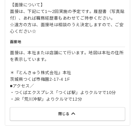
【⾯接について】
⾯接は、下記にて1～2回実施の予定です。履歴書（写真貼
付）、あれば職務経歴書もあわせてご持参ください。
☆遠⽅の⽅は、⾯接地は相談のうえ決定しますので、ご安
⼼ください☆
面接地
面接は、本社または店舗にて行います。地図は本社の住所
を表示しています。
＊『とんきゅう株式会社』本社
茨城県つくば市梅園2-17-4 1F
■アクセス／
・つくばエクスプレス「つくば駅」よりクルマで10分
・JR「荒川沖駅」よりクルマで12分
閉じる