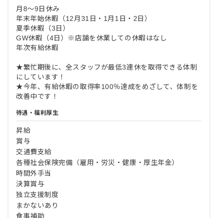
月8～9日休み
年末年始休暇（12月31日・1月1日・2日）
夏季休暇（3日）
GW休暇（4日）※店舗を休業しての休暇はなし
年次有給休暇
★繁忙期後に、全スタッフが最低3連休を取得できる体制
にしています！
★今年、有給休暇の取得率100％達成をめざして、体制を
改善中です！
待遇・福利厚生
昇給
賞与
交通費支給
各種社会保険完備（雇用・労災・健康・厚生年金）
時間外手当
決算賞与
独立支援制度
まかないあり
食事補助