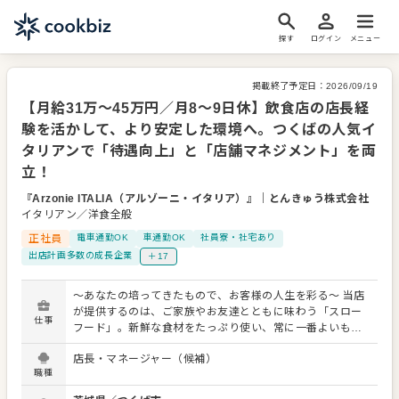
探す
ログイン
メニュー
掲載終了予定日：
2026/09/19
【月給31万〜45万円／月8〜9日休】飲食店の店長経
験を活かして、より安定した環境へ。つくばの人気イ
タリアンで「待遇向上」と「店舗マネジメント」を両
立！
『Arzonie ITALIA（アルゾーニ・イタリア）』
｜
とんきゅう株式会社
イタリアン／洋食全般
正社員
電車通勤OK
車通勤OK
社員寮・社宅あり
出店計画多数の成長企業
＋17
～あなたの培ってきたもので、お客様の人生を彩る～ 当店
が提供するのは、ご家族やお友達とともに味わう「スロー
仕事
フード」。新鮮な食材をたっぷり使い、常に一番よいもの
を提供できるよう、季節ごとに多彩なメニューをご用意。
店長・マネージャー（候補）
人生の楽しみの一つである「食」を、美味しい料理と肩ひ
職種
じ張らないおもてなしで彩ります。 あなたには、そんな当
店での仕込み、調理、盛付けなど、経験・能力に応じた業