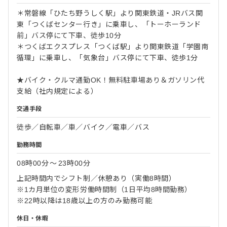
＊常磐線「ひたち野うしく駅」より関東鉄道・JRバス関
東「つくばセンター行き」に乗車し、「トーホーランド
前」バス停にて下車、徒歩10分
＊つくばエクスプレス「つくば駅」より関東鉄道「学園南
循環」に乗車し、「気象台」バス停にて下車、徒歩1分
★バイク・クルマ通勤OK！無料駐車場あり＆ガソリン代
支給（社内規定による）
交通手段
徒歩／自転車／車／バイク／電車／バス
勤務時間
08時00分
〜
23時00分
上記時間内でシフト制／休憩あり（実働8時間）
※1カ月単位の変形労働時間制（1日平均8時間勤務）
※22時以降は18歳以上の方のみ勤務可能
休日・休暇