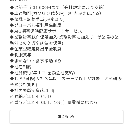
◆通勤手当 31,600円まで（会社規定により支給）
◆車通勤可(ガソリン代支給)（社内規定による）
◆役職・調整手当(規定あり)
◆グローバル福利厚生制度
◆AIG損害保険健康サポートサービス
◆業務災害総合保険加入(業務災害に加えて、従業員の業
務外でのケガや病気を保障)
◆企業型確定拠出年金制度
◆制服貸与
◆まかない・食事補助あり
◆社宅制度
◆社員旅行(年１回 全額会社支給)
◆T-ISP研修(入社３年以上のチーフ以上が対象 海外研修
全額会社負担)
◆社内表彰制度(年1回)
※昇給／年1回（4月）
※賞与／年2回（3月、10月）※業績に応じる
閉じる