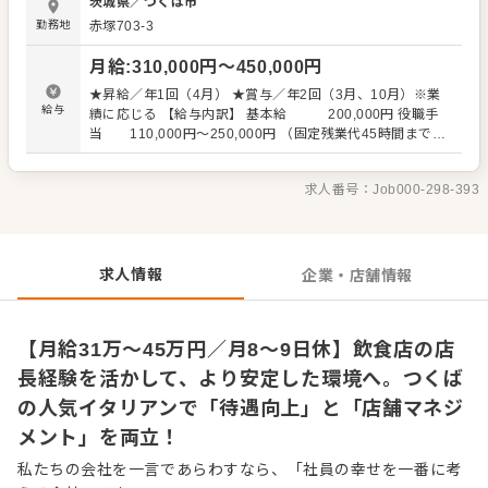
茨城県
／
つくば市
務からお任せします。実力によっては即戦力としてご活躍
勤務地
赤塚703-3
を！ゆくゆくは、新店に携わっていただく可能性があるほ
か、料理長や店長やSVをめざすキャリアパスもあり、挑戦
月給
:
310,000
円〜
450,000
円
のチャンスは多数です。 ★中途入社スタッフは30～40代中
心。「結婚したのでもっと安定して休みたくて」「U・Iタ
★昇給／年1回（4月） ★賞与／年2回（3月、10月）※業
ーンしつつ、ちゃんと給与がほしい」という理由で入社し
給与
績に応じる 【給与内訳】 基本給 200,000円 役職手
た例は多数です◎ ＼新しいアイディアは大歓迎です♪／ 慣
当 110,000円〜250,000円 （固定残業代45時間まで含
れてくればメニュー開発にもチャレンジを！当社では、定
む※超過分別途支給） ※給与は経験・能力を考慮して決定
期的に商品開発ミーティングを行っています。代表含め、
します ※試用期間2カ月あり。期間中は同条件
業態を超えてキッチンスタッフ全員が集まり、新メニュー
求人番号：
Job000-298-393
を提案。他業態からアドバイスをもらうこともあり、料理
人として成長をめざせます。
求人情報
企業・店舗情報
【月給31万〜45万円／月8〜9日休】飲食店の店
長経験を活かして、より安定した環境へ。つくば
の人気イタリアンで「待遇向上」と「店舗マネジ
メント」を両立！
私たちの会社を一言であらわすなら、「社員の幸せを一番に考