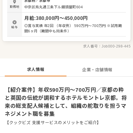
京都府
／
京都市
せするのは、将来的な複数部門の統括支配人や総支配人を
勤務地
中京区烏丸通三条下ル饅頭屋町604
見据えたマネジメント業務全般です。 ■主な業務内容 ・売
上管理、レベニューマネジメント、経費管理 ・スタッフの
月給
:
380,000
円〜
450,000
円
採用およびトレーニング ・商品の企画、開発、営業、宣
伝、販売 ・顧客満足の向上、ブランド構築、マーケット調
◎賞与実績 年2回 （年収例） 590万円～700万円 ※試用期
給与
査 運営母体は全国10都市に21ホテルを展開するホテルモン
間6ヶ月（期間中も同条件）
トレ株式会社です。安定した経営基盤のもと、腰を据えて
キャリアを築ける環境が整っています。 培ってきた経験
を、京都の文化と英国の伝統が交差するこの場所で、存分
求人番号：
Job000-298-445
に発揮してください。
求人情報
企業・店舗情報
【紹介案件】年収590万円～700万円／京都の粋
と英国の伝統が調和するホテルモントレ京都。将
来の総支配人候補として、組織の舵取りを担うマ
ネジメント職を募集
【クックビズ 支援サービスのメリットをご紹介】