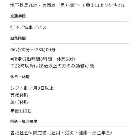
地下鉄烏丸線・東西線「烏丸御池」6番出口より徒歩2分
交通手段
徒歩／電車／バス
勤務時間
06時00分
〜
23時00分
■所定労働時間8時間 休憩60分
※22時以降は18歳以上の方のみ勤務可能
休日・休暇
シフト制／月8日以上
有給休暇
慶弔休暇
年間110日
待遇・福利厚生
各種社会保険完備（雇用・労災・健康・厚生年金）