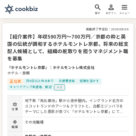
探す
ログイン
メニュー
掲載終了予定日：
2026/08/26
【紹介案件】年収590万円～700万円／京都の粋と英
国の伝統が調和するホテルモントレ京都。将来の総支
配人候補として、組織の舵取りを担うマネジメント職
を募集
『ホテルモントレ京都』
｜
ホテルモントレ株式会社
ホテル・旅館
正社員
月8日以上休みあり
交通費支給
経験を活かす
キャリアアップ希望者、歓迎
＋2
地下鉄「烏丸御池」駅から徒歩圏内。イングランド北方の
スコットランドのアーツ＆クラフトと、古都エジンバラを
仕事
テーマにした意匠が息づく「ホテルモントレ京都」にて、
次代のリーダーを募集します。 海外からのお客様をはじ
その他職種
め、ビジネスや地域の方々、ブライダルなど、多岐にわた
職種
るニーズに応える当ホテル。地域の方々からの厚い信頼を
背負い、さらなる価値向上を目指していただきます。 お任