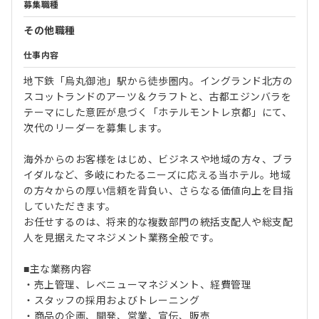
募集職種
その他職種
仕事内容
地下鉄「烏丸御池」駅から徒歩圏内。イングランド北方の
スコットランドのアーツ＆クラフトと、古都エジンバラを
テーマにした意匠が息づく「ホテルモントレ京都」にて、
次代のリーダーを募集します。
海外からのお客様をはじめ、ビジネスや地域の方々、ブラ
イダルなど、多岐にわたるニーズに応える当ホテル。地域
の方々からの厚い信頼を背負い、さらなる価値向上を目指
していただきます。
お任せするのは、将来的な複数部門の統括支配人や総支配
人を見据えたマネジメント業務全般です。
■主な業務内容
・売上管理、レベニューマネジメント、経費管理
・スタッフの採用およびトレーニング
・商品の企画、開発、営業、宣伝、販売