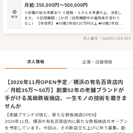
なし ほか 鉄板焼未経験の方も、既存店での研修を通し
月給
:
350,000
円〜
500,000
円
て一から技術を学べる環境です。経験者は即戦力としてご
活躍いただき、これまでの経験を活かしたアイデア出しに
※前職の給与考慮あり ※経験・スキルを考慮の上、決定し
も期待しています。松阪牛や黒毛和牛、シーフードなど上
給与
ます。 ※試用期間：1か月（試用期間中の雇用条件変わり
質な食材を扱いながら、火入れや所作、空気づくりまで含
なし） 【年収例】 ■30歳3年目420万円以上 ■48歳2年目
めた専門性の高い技術を磨いていけます。
470万円以上
求人番号：
Job000-298-503
求人情報
企業・店舗情報
【2026年11月OPEN予定／横浜の有名百貨店内
／月給35万〜50万】創業52年の老舗ブランドが
手がける高級鉄板焼店。一生モノの技術を磨きま
せんか
【老舗ブランドが挑む、新たな鉄板焼店OPEN】
2026年11月、横浜の有名百貨店内に新たな鉄板焼店のオープン
を予定しています。今回は、その新店立ち上げに伴う募集。創