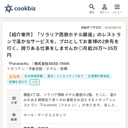
探す
ログイン
メニュー
掲載終了予定日：
2026/08/30
【紹介案件】「ソラリア西鉄ホテル銀座」のレストラ
ンで温かなサービスを。プロとしてお客様の2歩先を
行く、誇りある仕事をしませんか◎月給29万～35万
円
『Furutoshi』
｜
株式会社SEED-TANK
イタリアン／洋食全般／ホテル・旅館
正社員
社会保険完備
賞与・インセンティブあり
交通費全額支給
経験を活かす
＋3
銀座4丁目、ソラリア西鉄ホテル銀座の2階。そこに、温か
みのある雰囲気で多くのお客様をお迎えするイタリアンレ
仕事
ストラン「Furutoshi（フルトシ）」があります。 当レスト
ランは、お家に帰るようなアットホームな日常使いの場で
ホール・サービススタッフ
ありながら、一年に一度の特別な記念日を過ごす場所とし
職種
ても選ばれています。私たちが大切にしているのは、生産
者との繋がりと、四季折々の食材を活かしたシンプルな一