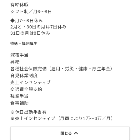
有給休暇
シフト制／月6～8日
◆月7～8日休み
2月と・30日の月は7日休み
31日の月は8日休み
待遇・福利厚生
深夜手当
昇給
各種社会保険完備（雇用・労災・健康・厚生年金）
育児休業制度
売上インセンティブ
交通費全額支給
残業手当
食事補助
※休日出勤手当有
※売上インセンティブ（月商により1万～3万／月）
閉じる