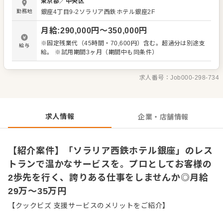
東京都
／
中央区
皿。そして、その魅力を最大限に伝えるプロのサービスで
勤務地
銀座4丁目9-2ソラリア西鉄ホテル銀座2F
す。 今回募集するのは、サービス全般を担うホールスタッ
フです。スタイリッシュでありながら、飾らない接客で安
月給
:
290,000
円〜
350,000
円
心してお寛ぎいただける空間づくりをお願いします。 具体
的には、以下のような姿勢で営業に臨んでいます。 ・スタ
※固定残業代（45時間・70,600円）含む。超過分は別途支
給与
イリッシュかつ飾らない心地よい接客 ・お客様の状況を察
給。 ※試用期間3ヶ月（期間中も同条件）
し、先回りして動く細やかさ ・安心して寛いでいただける
雰囲気の醸成 私たちは、機械的な対応ではなく、人間だか
らこそ提供できる付加価値こそが重要だと考えています。
求人番号：
Job000-298-734
プロのサービスマンとして、自信を持ってお客様と向き合
える環境がここにはあります。落ち着いた環境の中で、あ
なたの経験や感性を存分に発揮してください。ご応募をお
待ちしております。
求人情報
企業・店舗情報
【紹介案件】「ソラリア西鉄ホテル銀座」のレス
トランで温かなサービスを。プロとしてお客様の
2歩先を行く、誇りある仕事をしませんか◎月給
29万～35万円
【クックビズ 支援サービスのメリットをご紹介】