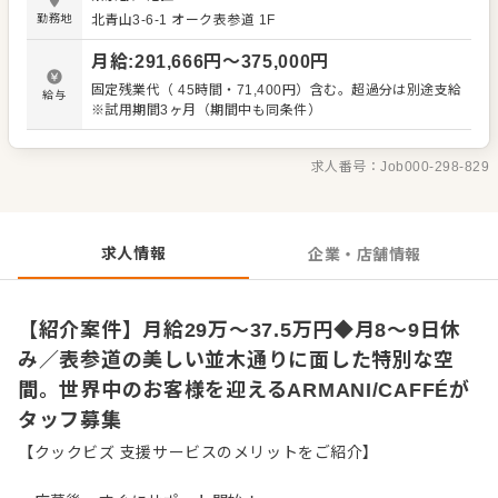
アされた、滑らかな曲線が特徴のアルマーニの世界観が漂
勤務地
北青山3-6-1 オーク表参道 1F
う空間です。こちらで洗練された多彩なメニューをご用意
し、世界中からいらっしゃる様々なお客様をお迎えしてく
月給
:
291,666
円〜
375,000
円
ださい。 ブランドカフェということもあり、お客様からの
期待も高いお店になります。だからこそ、私たちが第一に
固定残業代（ 45時間・71,400円）含む。超過分は別途支給
給与
考えるのは、お客様に心から満足していただくことです。
※試用期間3ヶ月（期間中も同条件）
【主な仕事内容】 ・お店の顔として、ホスピタリティ溢れ
るサービスを提供する ・洗練された空間で、お客様に心か
ら満足していただくための接客を行う 私たちは、スタッフ
求人番号：
Job000-298-829
みんなで切磋琢磨しながら、日々、上を目指しています。
あなたも一緒に、お客様に感動を与えていきましょう。
求人情報
企業・店舗情報
【紹介案件】月給29万～37.5万円◆月8〜9日休
み／表参道の美しい並木通りに面した特別な空
間。世界中のお客様を迎えるARMANI/CAFFÉが
タッフ募集
【クックビズ 支援サービスのメリットをご紹介】