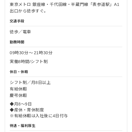
東京メトロ 銀座線・千代田線・半蔵門線「表参道駅」A1
出口から徒歩すぐ。
交通手段
徒歩／電車
勤務時間
09時30分
〜
21時30分
実働8時間/シフト制
休日・休暇
シフト制／月8日以上
有給休暇
慶弔休暇
◆月8〜9日
◆産休・育休制度
※有給休暇は入社後に4日付与
待遇・福利厚生