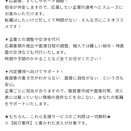
▼応募後、すぐにサポート開始！
担当が伴走しますので、応募したい企業の選考へとスムーズに
お進みいただけます。
転職はしたいけど忙しくて時間がない…そんな方にこそオスス
メです！
▼企業との調整や交渉を代行
応募書類の提出や面接日程の調整、個人では難しい給与・待遇
面の交渉なども代行いたします。
時間や手間のかかることなど全てお任せください！
▼内定獲得へ向けてサポート！
履歴書の書き方がわからない…面接に自信がない…という方も
安心。
企業ごとに担当がおりますので、履歴書作成や面接対策、求人
票には載っていない情報の提供などをおこない、あなたの転職
をサポートいたします。
★もちろん、これら支援サービスのご利用は一切無料★
※【紹介案件】と書かれた求人が対象です。