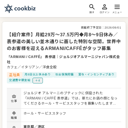
探す
ログイン
メニュー
掲載終了予定日：
2026/09/01
【紹介案件】月給29万～37.5万円◆月8〜9日休み／
表参道の美しい並木通りに面した特別な空間。世界中
のお客様を迎えるARMANI/CAFFÉがタッフ募集
『ARMANI / CAFFÉ』 表参道
｜
ジョルジオアルマーニジャパン株式会
社
カフェ／イタリアン／洋食全般
正社員
月8日以上休みあり
社会保険完備
賞与・インセンティブあり
交通費全額支給
＋4
ジョルジオ アルマーニのブティックに併設された
「ARMANI / CAFFÉ 表参道」では、新たにお店の顔となっ
仕事
てくださるホール・サービススタッフを募集いたします。
当店は表参道の美しい並木通りに面しており、食の楽しみ
ホール・サービススタッフ
とスタイルの融合を楽しめる、アルマーニのレストラン＆
職種
カフェです。 運営するのはジョルジオアルマーニジャパン
株式会社です。 店内は、1930年代のデザインにインスパイ
東京都
／
港区