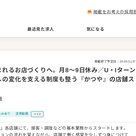
掲載をお考えの採用
最近見た求人
気になる
掲載終了予定日：
2026/11/0
れるお店づくりへ。月8～9日休み／U・Iターン
しの変化を支える制度も整う『かつや』の店舗ス
社
休みあり
深夜勤務
＋12
や』各店舗にて、接客・調理などの基本業務からスタートします。
ションの流れを覚えながら、店舗で働く感覚を少しずつ身につけて