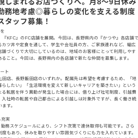
親しまれるお店づくりへ。月8～9日休み
望勤務地考慮◎暮らしの変化を支える制度
スタッフ募集！
りを
『KFC』のFC店舗を展開。今回は、長野県内の『かつや』各店舗
るカツ丼や定食を通して、学生や会社員の方、ご家族連れなど、幅広
店舗づくりで大切にしているのは、地域のお客様にとって利用しやす
あること。今回は、長野県内の各店舗で新たな仲間を募集します。
タート
上田店、長野飯田店のいずれか。配属先は希望を考慮するため、「地
暮らしたい」「生活環境を変えて新しいキャリアを築きたい」という
よる転居を伴う異動が発生した場合には、借り上げ社宅制度、引越費
。入社時の転居や自己都合による引越しは対象外ですが、長く働き続
います。
も充実
の勤務スケジュールにより、シフト次第で連休取得も可能です。さら
制度もあり、休みを取りやすい雰囲気づくりにも力を入れています。