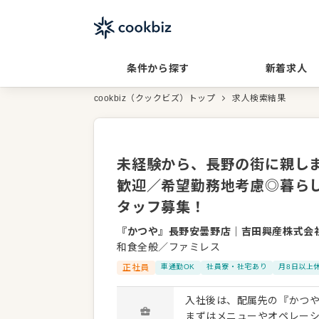
条件から探す
新着求人
cookbiz（クックビズ）トップ
求人検索結果
未経験から、長野の街に親しま
歓迎／希望勤務地考慮◎暮ら
タッフ募集！
『かつや』長野安曇野店
｜
吉田興産株式会
和食全般／ファミレス
正社員
車通勤OK
社員寮・社宅あり
月8日以上
入社後は、配属先の『かつ
まずはメニューやオペレー