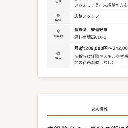
仕事
いきましょう。未経験の方
を踏んで成長できます。U・
店舗スタッフ
地域に少しずつなじんでいけます。 【具体的な業務内容】 ・お客様のご
職種
理やドリンクの提供 ・レジ
長野県
／
安曇野市
り付け、洗い場業務 ・食材
理の補助 ・アルバイトスタ
勤務地
豊科南穂高616-1
はじめからすべてを任せる
月給
:
209,000
円〜
242,0
す。『かつや』は多くのお
のある対応やチームでお店
※給与は経験やスキルを考慮
給与
く、お客様にも選ばれる店
間の待遇変動はなし）
ト職を目指すこともできる
いけます。
求人情報