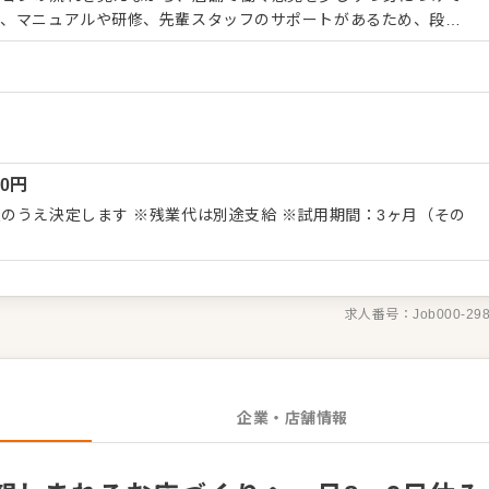
も、マニュアルや研修、先輩スタッフのサポートがあるため、段階
Iターンで新しい環境から始める方も、日々の業務を通して職場や
案内、注文受付 ・料
対応、お会計 ・とんかつ、カツ丼、定食などの調理 ・仕込み、盛
や備品の発注・在庫管理 ・衛生管理、清掃 ・売上管理、シフト管
ッフの教育・サポート ・店舗イベントやキャンペーン時の運営対応
のではなく、接客、調理、店舗管理と順番に経験を広げていきま
00
円
客様に親しまれているブランドで、日々の営業を通して、スピード感
を回す力が身につきます。慣れてきた後は、スタッフが働きやす
のうえ決定します ※残業代は別途支給 ※試用期間：3ヶ月（その
舗づくりにも関わっていただきます。将来的には店長やマネジメン
ため、地域に根ざして働きながら、飲食業界でのキャリアを築いて
求人番号：
Job000-29
企業・店舗情報