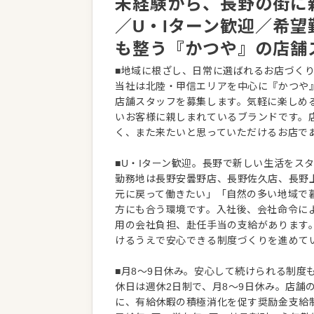
未経験から、長野の街に
／U・Iターン歓迎／希
も整う『かつや』の店舗
■地域に根ざし、日常に選ばれるお店づく
当社は北陸・甲信エリアを中心に『かつや』
店舗スタッフを募集します。気軽に楽しめ
いお客様に親しまれているブランドです。
く、また来たいと思っていただけるお店で
■U・Iターン歓迎。長野で新しい生活をス
勤務地は長野安曇野店、長野佐久店、長野
元に戻って働きたい」「自然の多い地域で
方にも合う環境です。入社後、会社命令に
用の会社負担、赴任手当の支給があります
けるうえで安心できる制度づくりを進めて
■月8～9日休み。安心して続けられる制度
休日は週休2日制で、月8～9日休み。店舗
に、有給休暇の積極消化を促す奨励金支給