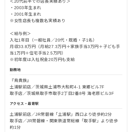
＜20代前半での店長実績あり＞
・2003年生まれ
・2001年生まれ
※女性店長も複数名実績あり
＜給与例＞
入社1年目（一般社員／20代・既婚・子1名）
月収33.8万円（月給27.3万円＋家族手当3万円＋子ども手
当1万円＋住宅手当2.5万円）
※初年度は入社祝金20万円も支給
勤務地
『鳥貴族』
土浦駅前店／茨城県土浦市大和町4-1 東郷ビル7F
取手店／茨城県取手市取手2丁目2番8号 海老原ビル3F
アクセス・最寄駅
土浦駅前店／JR常磐線「土浦駅」西口より徒歩約2分
取手店／JR常磐線・関東鉄道常総線「取手駅」より徒歩
約1分