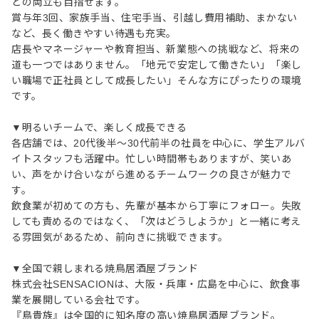
との両立も目指せます。
賞与年3回、家族手当、住宅手当、引越し費用補助、まかない
など、長く働きやすい待遇も充実。
店長やマネージャーや教育担当、新業態への挑戦など、将来の
道も一つではありません。「地元で安定して働きたい」「楽し
い職場で正社員として成長したい」そんな方にぴったりの環境
です。
▼明るいチームで、楽しく成長できる
各店舗では、20代後半～30代前半の社員を中心に、学生アルバ
イトスタッフも活躍中。忙しい時間帯もありますが、笑いあ
い、声をかけ合いながら進めるチームワークの良さが魅力で
す。
飲食業が初めての方も、先輩が基本から丁寧にフォロー。失敗
しても責めるのではなく、「次はどうしようか」と一緒に考え
る雰囲気があるため、前向きに挑戦できます。
▼全国で親しまれる焼鳥居酒屋ブランド
株式会社SENSACIONは、大阪・兵庫・広島を中心に、飲食事
業を展開している会社です。
『鳥貴族』は全国的に知名度の高い焼鳥居酒屋ブランド。