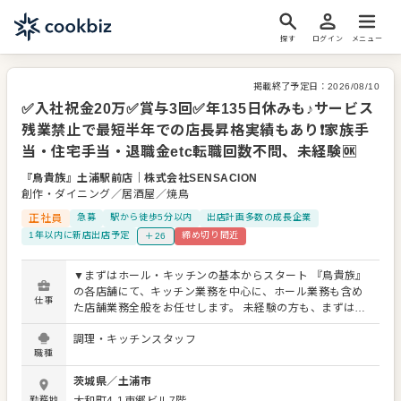
探す
ログイン
メニュー
掲載終了予定日：
2026/08/10
✅入社祝金20万✅賞与3回✅年135日休みも♪サービス
残業禁止で最短半年での店長昇格実績もあり❗家族手
当・住宅手当・退職金etc転職回数不問、未経験🆗
『鳥貴族』土浦駅前店
｜
株式会社SENSACION
創作・ダイニング／居酒屋／焼鳥
正社員
急募
駅から徒歩5分以内
出店計画多数の成長企業
1年以内に新店出店予定
締め切り間近
＋26
▼まずはホール・キッチンの基本からスタート 『鳥貴族』
の各店舗にて、キッチン業務を中心に、ホール業務も含め
仕事
た店舗業務全般をお任せします。 未経験の方も、まずはお
客様のご案内、料理・ドリンクの提供、テーブルの片付
調理・キッチンスタッフ
け、レジ対応など、できることから少しずつ覚えていきま
職種
しょう。 注文はタブレット式のため、オーダー対応もスム
ーズ。接客が初めての方も始めやすい環境です。 ▼レシピ
茨城県
／
土浦市
があるから調理も安心 キッチンでは、焼鳥の串打ち、野菜
勤務地