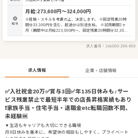
大和町4-1東郷ビル7階
の下ごしらえ、簡単な調理、盛り付け、洗い場、衛生管理
などを担当します。 調理はレシピや手順が整っているた
月給
:
273,600
円〜
324,000
円
め、料理経験がない方も安心。先輩が近くでフォローする
ので、一つひとつ確認しながら成長できます。 ▼慣れてき
※経験・スキルを考慮の上、決定します。 ※固定残業20時
たら店舗運営にも挑戦 店舗業務に慣れてきたら、在庫管
給与
間分33,300円を含む、超過分は別途支給。 ※試用期間2ヶ
理、発注、シフト管理、アルバイトスタッフの育成、売上
月（期間中は月給223,000円〜、固定残業20時間分32,300
管理などにもチャレンジできます。 店長代理、店長、統括
円を含む、超過分は別途支給） ＜20代前半での店長実績あ
店長、マネージャーなど、段階的にキャリアアップを目指
り＞ ・2003年生まれ ・2001年生まれ ※女性店長も複数名
せる環境です。お客様との会話やチームで働く楽しさを感
求人番号：
Job000-298-909
実績あり ＜給与例＞ 入社1年目（一般社員／20代・既婚・
じながら、将来につながるスキルを身につけていきましょ
子1名） 月収33.8万円（月給27.3万円＋家族手当3万円＋子
う。
ども手当1万円＋住宅手当2.5万円） ※初年度は入社祝金20
万円も支給
求人情報
企業・店舗情報
✅入社祝金20万✅賞与3回✅年135日休みも♪サー
ビス残業禁止で最短半年での店長昇格実績もあり
❗家族手当・住宅手当・退職金etc転職回数不問、
未経験🆗
▼生活もキャリアも大切にできる職場
月9日休みを基本に、希望休の相談もしやすく、プライベート