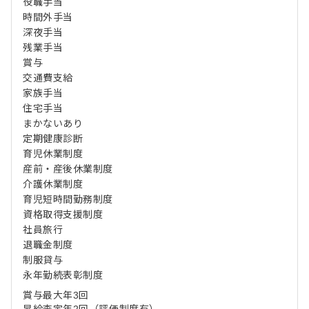
役職手当
時間外手当
深夜手当
残業手当
賞与
交通費支給
家族手当
住宅手当
まかないあり
定期健康診断
育児休業制度
産前・産後休業制度
介護休業制度
育児短時間勤務制度
資格取得支援制度
社員旅行
退職金制度
制服貸与
永年勤続表彰制度
賞与最大年3回
昇給査定年2回（評価制度有）