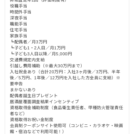
役職手当
時間外手当
深夜手当
職能手当
住宅手当
家族手当
┗配偶者／月3万円
┗子ども1・2人目／月1万円
┗子ども3人目以降／月5,000円
交通費規定内支給
引越し費用補助（※最大30万円まで）
入社祝金あり（合計20万円：入社3ヶ月後／3万円、半年
後／5万円、1年後／12万円を入社した方全員に支給）※
要申告
まかないあり
配偶者誕生日プレゼント
居酒屋覆面調査結果インセンティブ
資格取得金補助制度（食品衛生責任者、甲種防火管理責任
者など）
資格取得お祝い金制度
会員制クーポンサイト使用可（コンビニ・カラオケ・映画
館・宿泊などで利用可能！）