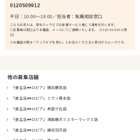
0120509912
平日：10:00〜19:00
／
担当者：
転職相談窓口
こちらの求人は、弊社クックビズの支援サービス通じて選考を行います。
ご応募後は窓口よりお電話、メールにてご連絡いたします。（0120-50-9912/窓
口）
※お電話の際は「クックビズを見た」とお伝えくださると受付がスムーズです。
他の募集店舗
『食生活♥♥ロピア』横浜鶴見店
『食生活♥♥ロピア』ミウィ橋本店
『食生活♥♥ロピア』希望が丘店
『食生活♥♥ロピア』湘南藤沢ミスターマックス店
『食生活♥♥ロピア』横浜羽沢店