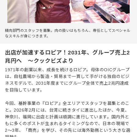
精肉部門のスタッフを募集。肉の扱いはもちろん、専任としてスペシャル
なスキルが身につきます。
出店が加速するロピア！2031年、グループ売上2
兆円へ ～クックビズより
1971年の創業以来、成長を続けるロピア。母体のOICグループ
は、自社農場から製造・貿易まで一貫して手がける独自のビジ
ネスモデルで、2031年度までにグループ全体で売上2兆円達成
を目指しています。
今回、基幹事業の『ロピア』全エリアでスタッフを募集とのこ
と。2026年2月には、台湾に続きタイに進出したほか、今夏、
神奈川、福岡に出店と計画は順調に進行しています。国内外と
もに多くのポストが生まれるタイミングなので、日本の現場で
2〜3年、「商売」を学び、その先には海外勤務という大きな選
択肢も。