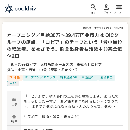
探す
ログイン
メニュー
掲載終了予定日：
2026/09/20
オープニング／月給30万～39.4万円◆精肉は OICグ
ループの原点。「ロピア」のチーフという「最小単位
の経営者」をめざそう。飲食出身者も活躍中◎完全週
休2日
『食生活♥♥ロピア』大和島忠ホームズ店
｜
株式会社ロピア
食品・小売・流通／中食（惣菜・宅配など）
正社員
オープニングスタッフ
電車通勤OK
車通勤OK
髪型自由
＋16
『ロピア』が、精肉部門の正社員を募集します。 あなたの
ちょっとした一言が、お客様の食卓を彩るヒントになりま
仕事
す。 まるで活気あふれるお肉屋さんのような雰囲気の中、
お客様の「今日のお宝（お買い得品）」をご提供してい
生産加工（精肉・鮮魚・青果など）
く。そんな遊び心を持って、接客・運営をしてくださる方
職種
なら大歓迎です。 「新鮮でボリュームいっぱい」 「焼くだ
けで 、美味しいから家事も楽でうれしい」 そんな声を聞い