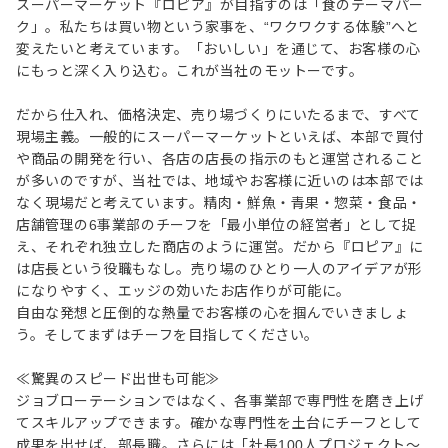
スーパーマーケット『ロピア』が目指すのは「食のテーマパー
ク」。私たちは買い物という家事を、“ワクワクする体験”へと
変えたいと考えています。「おいしい」を通じて、お客様の心
にもっと深く入り込む。これが当社のモットーです。
だから仕入れ、価格決定、売り場づくりにいたるまで、すべて
現場主義。一般的にスーパーマーケットといえば、本部で買付
や商品の開発を行い、各店の店長の指示のもと運営されること
が多いのですが、当社では、地域やお客様に近いのは本部では
なく現場だと考えています。精肉・鮮魚・青果・惣菜・食品・
店舗管理の6事業部のチーフを「最小単位の経営者」として捉
え、それぞれ独立した商店のように運営。だから『ロピア』に
は店長という役職もなし。売り場のひとり一人のアイデアが形
になりやすく、エッジの効いたお店作りが可能に。
自由な発想と圧倒的な熱量でお客様の心を掴んでいきましょ
う。そしてまずはチーフを目指してください。
≪驚異のスピード出世も可能≫
ジョブローテーションではなく、各事業部で専門性を磨き上げ
てスキルアップできます。確かな専門性を土台にチーフとして
成果を出せば、部長職。さらには「社長100人プロジェクト～