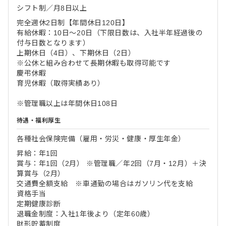
シフト制／月8日以上
完全週休2日制【年間休日120日】
有給休暇：10日～20日（下限日数は、入社半年経過後の
付与日数となります）
上期休日（4日）、下期休日（2日）
※公休と組み合わせて長期休暇も取得可能です
慶弔休暇
育児休暇（取得実績あり）
※管理職以上は年間休日108日
待遇・福利厚生
各種社会保険完備（雇用・労災・健康・厚生年金）
昇給：年1回
賞与：年1回（2月） ※管理職／年2回（7月・12月）＋決
算賞与（2月）
交通費全額支給 ※車通勤の場合はガソリン代を支給
資格手当
定期健康診断
退職金制度：入社1年後より（定年60歳）
財形貯蓄制度