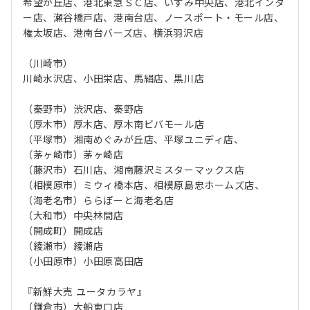
希望が丘店、港北東急ＳＣ店、いずみ中央店、港北インタ
ー店、瀬谷橋戸店、港南台店、ノースポート・モール店、
権太坂店、港南台バーズ店、横浜羽沢店
（川崎市）
川崎水沢店、小田栄店、馬絹店、黒川店
（秦野市）渋沢店、秦野店
（厚木市）厚木店、厚木南ビバモール店
（平塚市）湘南めぐみが丘店、平塚ユニディ店、
（茅ヶ崎市）茅ヶ崎店
（藤沢市）石川店、湘南藤沢ミスターマックス店
（相模原市）ミウィ橋本店、相模原島忠ホームズ店、
（海老名市）ららぽーと海老名店
（大和市）中央林間店
（開成町）開成店
（綾瀬市）綾瀬店
（小田原市）小田原高田店
『新鮮大売 ユータカラヤ』
（鎌倉市）大船東口店