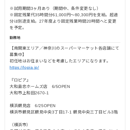
※試用期間3ヶ月あり（期間中、条件変更なし）
※固定残業代35時間分61,000円～80,300円を支給。超過
分は別途支給。27年度より固定残業時間20時間へと変更
を予定。
勤務地
【南関東エリア／神奈川のスーパーマーケット各店舗にて
募集中】
初任地はお住まいなどを考慮したエリアになります。
https://lopia.jp/
『ロピア』
大和島忠ホームズ店 6/5OPEN
大和市上和田2670-1
横浜鶴見店 6/25OPEN
横浜市鶴見区鶴見中央3丁目17-1 鶴見中央三丁目ビル3階
（横浜市）