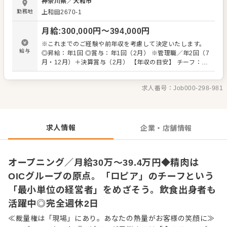
神奈川県
／
大和市
たらニヤリ。 "食のテーマパーク"を目指す当店で、クルー
勤務地
上和田2670-1
のようにお客様を盛り上げてください。 肉のカット術や高
度な商品知識は徐々にお教えします。未経験からスタート
月給
:
300,000
円〜
394,000
円
した先輩も多数います。 また焼肉店など、精肉調理の経験
者は、自由度高くご活躍できます。チーフ候補として、仕
※これまでのご経験や前年収を考慮して決定いたします。
入れから商品開発、攻めの売り場作りまで、幅広い業務を
給与
◎昇給：年1回 ◎賞与：年1回（2月） ※管理職／年2回（7
お任せ。 「自分の色が出せる売場で勝負したい」 「本部の
月・12月）＋決算賞与（2月） 【年収の目安】 チーフ：平
方針に縛られず、売場をプロデュースしてみたい」という
均630万円 ※チーフ以上：700万円以上（平均年齢32歳）
方との出会いを待ってます。 自らファンを増やしていく、
※試用期間3ヶ月あり（期間中、条件変更なし） ※固定残
そんな「商売の原点」を当社で体感してください。 ■業務
求人番号：
Job000-298-981
業代35時間分61,000円～80,300円を支給。超過分は別途支
内容 ※経験に応じてお任せしてきます。 ・接客 ・発注、
給。27年度より固定残業時間20時間へと変更を予定。
仕入れ（全国各地および海外からも調達） ・陳列、在庫管
理 ・加工 ・商品開発（その店舗にしかないプライベートブ
ランドも考案できます） ・価格設定（店舗によって価格が
求人情報
企業・店舗情報
異なります） ・人材育成・採用 など
オープニング／月給30万～39.4万円◆精肉は
OICグループの原点。「ロピア」のチーフという
「最小単位の経営者」をめざそう。飲食出身者も
活躍中◎完全週休2日
≪裁量権は「現場」にあり。あなたの熱量がお客様の笑顔に≫