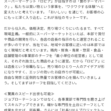
スーパーマーケット『ロピア』が目指すのは「食のテーマパー
ク」。私たちは買い物という家事を、“ワクワクする体験”へと
変えたいと考えています。「おいしい」を通じて、お客様の心
にもっと深く入り込む。これが当社のモットーです。
だから仕入れ、価格決定、売り場づくりにいたるまで、すべて
現場主義。一般的にスーパーマーケットといえば、本部で買付
や商品の開発を行い、各店の店長の指示のもと運営されること
が多いのですが、当社では、地域やお客様に近いのは本部では
なく現場だと考えています。精肉・鮮魚・青果・惣菜・食品・
店舗管理の6事業部のチーフを「最小単位の経営者」として捉
え、それぞれ独立した商店のように運営。だから『ロピア』に
は店長という役職もなし。売り場のひとり一人のアイデアが形
になりやすく、エッジの効いたお店作りが可能に。
自由な発想と圧倒的な熱量でお客様の心を掴んでいきましょ
う。そしてまずはチーフを目指してください。
≪驚異のスピード出世も可能≫
ジョブローテーションではなく、各事業部で専門性を磨き上げ
てスキルアップできます。確かな専門性を土台にチーフとして
成果を出せば、部長職。さらには「社長100人プロジェクト～