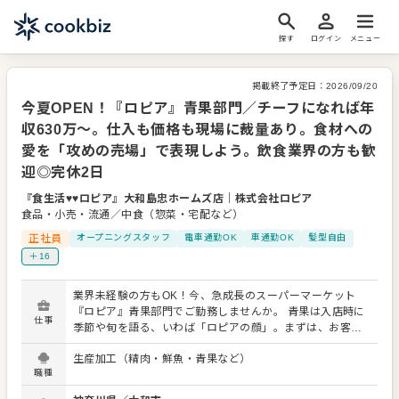
探す
ログイン
メニュー
掲載終了予定日：
2026/09/20
今夏OPEN！『ロピア』青果部門／チーフになれば年
収630万〜。仕入も価格も現場に裁量あり。食材への
愛を「攻めの売場」で表現しよう。飲食業界の方も歓
迎◎完休2日
『食生活♥♥ロピア』大和島忠ホームズ店
｜
株式会社ロピア
食品・小売・流通／中食（惣菜・宅配など）
正社員
オープニングスタッフ
電車通勤OK
車通勤OK
髪型自由
＋16
業界未経験の方もOK！今、急成長のスーパーマーケット
『ロピア』青果部門でご勤務しませんか。 青果は入店時に
仕事
季節や旬を語る、いわば「ロピアの顔」。まずは、お客様
の「今日のお宝（お買い得品）」を探し出す。そんな遊び
生産加工（精肉・鮮魚・青果など）
心を持って、接客をしてくださる方なら大歓迎です。アル
職種
バイトから社員になったスタッフもいて、“仕事の楽しさ”を
感じながらご勤務していただけるはずです。高度な商品知