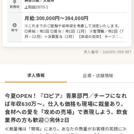
神奈川県
／
大和市
識は、当社が徐々にお教えします。未経験からスタートし
勤務地
上和田2670-1
た先輩も多数います。 また経験のある方は、自由度高くご
活躍できます。徹底した現場主義のため、チーフ候補とし
月給
:
300,000
円〜
394,000
円
て、仕入れから商品開発、売り場作りの演出まで、裁量権
を持ち、手ごたえを感じながら仕事ができます。将来はバ
※これまでのご経験や前年収を考慮して決定いたします。
イヤーをめざすこともOK。経験に関わらず、 「自分の色が
給与
◎昇給：年1回 ◎賞与：年1回（2月） ※管理職／年2回（7
出せる売場で勝負したい」 「本部の方針に縛られず、売場
月・12月）＋決算賞与（2月） 【年収の目安】 チーフ：平
をプロデュースしてみたい」という方との出会いを待って
均630万円 ※チーフ以上：700万円以上（平均年齢32歳 ※
ます。 自らファンを増やしていく、そんな「商売の原点」
試用期間3ヶ月あり（期間中、条件変更なし） ※固定残業
を当社で体感してください。 ■業務内容 ※経験に応じて
求人番号：
Job000-298-987
代35時間分61,000円～80,300円を支給。超過分は別途支
お任せしてきます。 ・接客 ・発注、仕入れ（全国各地およ
給。27年度より固定残業時間20時間へと変更を予定。
び海外からも調達） ・陳列、在庫管理 ・加工 ・商品開発
（その店舗にしかないプライベートブランドも考案できま
す） ・価格設定（店舗によって価格が異なります） ・人材
求人情報
企業・店舗情報
育成・採用 など
今夏OPEN！『ロピア』青果部門／チーフになれ
ば年収630万〜。仕入も価格も現場に裁量あり。
食材への愛を「攻めの売場」で表現しよう。飲食
業界の方も歓迎◎完休2日
≪裁量権は「現場」にあり。あなたの熱量がお客様の笑顔に≫