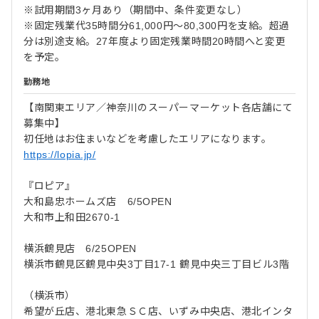
※試用期間3ヶ月あり（期間中、条件変更なし）
※固定残業代35時間分61,000円～80,300円を支給。超過
分は別途支給。27年度より固定残業時間20時間へと変更
を予定。
勤務地
【南関東エリア／神奈川のスーパーマーケット各店舗にて
募集中】
初任地はお住まいなどを考慮したエリアになります。
https://lopia.jp/
『ロピア』
大和島忠ホームズ店 6/5OPEN
大和市上和田2670-1
横浜鶴見店 6/25OPEN
横浜市鶴見区鶴見中央3丁目17-1 鶴見中央三丁目ビル3階
（横浜市）
希望が丘店、港北東急ＳＣ店、いずみ中央店、港北インタ