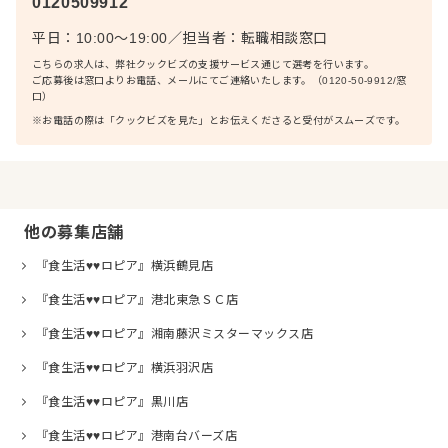
0120509912
平日：10:00〜19:00
／
担当者：
転職相談窓口
こちらの求人は、弊社クックビズの支援サービス通じて選考を行います。
ご応募後は窓口よりお電話、メールにてご連絡いたします。（0120-50-9912/窓
口）
※お電話の際は「クックビズを見た」とお伝えくださると受付がスムーズです。
他の募集店舗
『食生活♥♥ロピア』横浜鶴見店
『食生活♥♥ロピア』港北東急ＳＣ店
『食生活♥♥ロピア』湘南藤沢ミスターマックス店
『食生活♥♥ロピア』横浜羽沢店
『食生活♥♥ロピア』黒川店
『食生活♥♥ロピア』港南台バーズ店