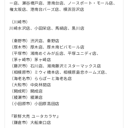
ー店、瀬谷橋戸店、港南台店、ノースポート・モール店、
権太坂店、港南台バーズ店、横浜羽沢店
（川崎市）
川崎水沢店、小田栄店、馬絹店、黒川店
（秦野市）渋沢店、秦野店
（厚木市）厚木店、厚木南ビバモール店
（平塚市）湘南めぐみが丘店、平塚ユニディ店、
（茅ヶ崎市）茅ヶ崎店
（藤沢市）石川店、湘南藤沢ミスターマックス店
（相模原市）ミウィ橋本店、相模原島忠ホームズ店、
（海老名市）ららぽーと海老名店
（大和市）中央林間店
（開成町）開成店
（綾瀬市）綾瀬店
（小田原市）小田原高田店
『新鮮大売 ユータカラヤ』
（鎌倉市）大船東口店