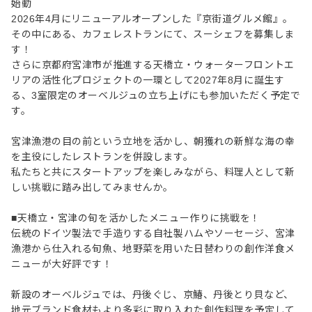
始動
2026年4月にリニューアルオープンした『京街道グルメ館』。
その中にある、カフェレストランにて、スーシェフを募集しま
す！
さらに京都府宮津市が推進する天橋立・ウォーターフロントエ
リアの活性化プロジェクトの一環として2027年8月に誕生す
る、3室限定のオーベルジュの立ち上げにも参加いただく予定で
す。
宮津漁港の目の前という立地を活かし、朝獲れの新鮮な海の幸
を主役にしたレストランを併設します。
私たちと共にスタートアップを楽しみながら、料理人として新
しい挑戦に踏み出してみませんか。
■天橋立・宮津の旬を活かしたメニュー作りに挑戦を！
伝統のドイツ製法で手造りする自社製ハムやソーセージ、宮津
漁港から仕入れる旬魚、地野菜を用いた日替わりの創作洋食メ
ニューが大好評です！
新設のオーベルジュでは、丹後ぐじ、京鰆、丹後とり貝など、
地元ブランド食材もより多彩に取り入れた創作料理を予定して