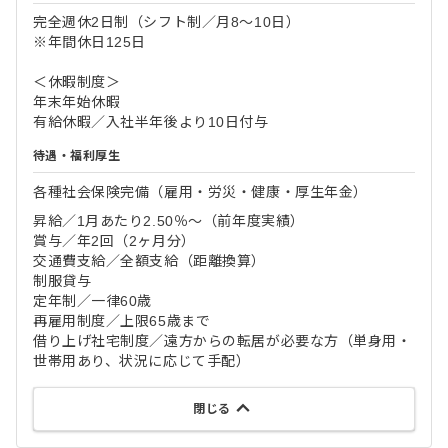
完全週休2日制（シフト制／月8〜10日）
※年間休日125日
＜休暇制度＞
年末年始休暇
有給休暇／入社半年後より10日付与
待遇・福利厚生
各種社会保険完備（雇用・労災・健康・厚生年金）
昇給／1月あたり2.50％〜（前年度実績）
賞与／年2回（2ヶ月分）
交通費支給／全額支給（距離換算）
制服貸与
定年制／一律60歳
再雇用制度／上限65歳まで
借り上げ社宅制度／遠方からの転居が必要な方（単身用・
世帯用あり、状況に応じて手配）
閉じる