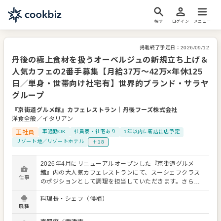
探す
ログイン
メニュー
掲載終了予定日：
2026/09/12
丹後の極上食材を扱うオーベルジュの新規立ち上げ＆
人気カフェの2番手募集【月給37万〜42万×年休125
日／単身・世帯向け社宅有】世界的ブランド・サラヤ
グループ
『京街道グルメ館』カフェレストラン
｜
丹後フーズ株式会社
洋食全般／イタリアン
正社員
車通勤OK
社員寮・社宅あり
1年以内に新店出店予定
リゾート地／リゾートホテル
＋18
2026年4月にリニューアルオープンした『京街道グルメ
館』内の大人気カフェレストランにて、スーシェフクラス
仕事
のポジションとして調理を担当していただきます。さら
に、2027年8月に開業予定のオーベルジュの立ち上げ準備
料理長・シェフ（候補）
から、オープン後のキッチン業務にも中核として携わって
職種
いただく予定です。 【主な仕事内容】 ■『京街道グルメ
館』カフェレストランでの仕込み・調理・盛り付け ■自社