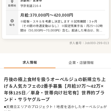
京都府
／
宮津市
製の高級加工肉（ハム・ソーセージ等）や地元野菜を活か
勤務地
字京街道216-4
した創作ランチの調理 ■2027年8月開業予定のオーベルジ
ュの立ち上げ準備 ■オープン後のオーベルジュでの仕込
月給
:
370,000
円〜
420,000
円
み・調理 ■各店舗のシフト・食材管理 ■新メニューのアイデ
ア出し・立案 ミラノ、ローマ、シチリア、フィレンツェと
※経験・スキルを考慮し決定します ※試用期間：3ヶ月
いうイタリアの4大都市で本場の腕を磨いてきた島川シェフ
給与
（その間の待遇変動はなし） ※固定残業手当：月25〜32時
の右腕的存在として、伝統製法の自社製ハム・ソーセージ
間分（50,000円〜70,000円）含む。超過した場合は、別途
や宮津漁港直送の鮮魚、地元野菜など、多彩な食材を扱い
支給します。
ながら、その技術とセンスを磨いていける環境です。 各店
舗ともに小規模なお店ですので、お客様への心のこもった
求人番号：
Job000-299-013
挨拶など、気持ちの良いコミュニケーションも心掛けてい
ただきます。あなたのこれまでの経験を存分に活かし、シ
ェフとともに新体制での運営の中心となってご活躍くださ
い。
求人情報
企業・店舗情報
丹後の極上食材を扱うオーベルジュの新規立ち上
げ＆人気カフェの2番手募集【月給37万〜42万×
年休125日／単身・世帯向け社宅有】世界的ブラ
ンド・サラヤグループ
■天橋立エリアのプロジェクト！地産を活かしたオーベルジュが