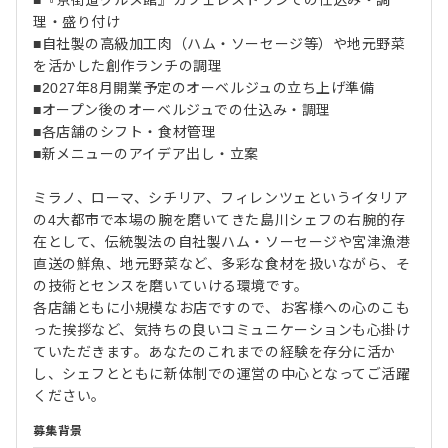
■『京街道グルメ館』カフェレストランでの仕込み・調
理・盛り付け
■自社製の高級加工肉（ハム・ソーセージ等）や地元野菜
を活かした創作ランチの調理
■2027年8月開業予定のオーベルジュの立ち上げ準備
■オープン後のオーベルジュでの仕込み・調理
■各店舗のシフト・食材管理
■新メニューのアイデア出し・立案
ミラノ、ローマ、シチリア、フィレンツェというイタリア
の4大都市で本場の腕を磨いてきた島川シェフの右腕的存
在として、伝統製法の自社製ハム・ソーセージや宮津漁港
直送の鮮魚、地元野菜など、多彩な食材を扱いながら、そ
の技術とセンスを磨いていける環境です。
各店舗ともに小規模なお店ですので、お客様への心のこも
った挨拶など、気持ちの良いコミュニケーションも心掛け
ていただきます。あなたのこれまでの経験を存分に活か
し、シェフとともに新体制での運営の中心となってご活躍
ください。
募集背景