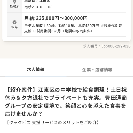
東京都
／
江東区
さと、子どもたちの健康を支える大きなやりがいを実感で
勤務地
南砂2ｰ3ｰ6 103
きる環境です。安全第一をベースに、笑顔での挨拶や適切
な報・連・相を大切にしています。 豊田通商グループなら
月給
:
235,000
円〜
300,000
円
ではの安定した基盤があり、働きやすさにこだわった職場
環境を整えているため、社員の定着率も高く安心して長く
モデル年収｜30歳、勤続10年、年収420万円 ※残業代別途
給与
働けます。 抜群の働きやすさのポイントです。 ・土日祝日
支給 ※試用期間3ヶ月（期間中も同条件）
はしっかりお休み ・有休取得率は94％と高水準 ・残業は月
10時間程度と少なめ 学校給食の現場は、朝は早いですが、
夕方16時〜17時頃には退社できるケースが多く、プライベ
求人番号：
Job000-299-030
ートの時間も大切にできます。笑顔と心を添えた食事を一
緒に届けましょう。
求人情報
企業・店舗情報
【紹介案件】江東区の中学校で給食調理！土日祝
休み＆夕方退社でプライベートも充実。豊田通商
グループの安定環境で、笑顔と心を添えた食事を
届けませんか？
【クックビズ 支援サービスのメリットをご紹介】