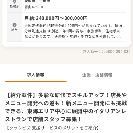
愛知県
／
半田市
キと活躍する職場です。 将来的には店舗スタッフから店
勤務地
青山4-5-10
長、そしてメニュー開発を担うフードクリエイターへと着
実にステップアップしていくこともでき、80店舗以上のメ
月給
:
240,000
円〜
300,000
円
ニューを決めたり、自分のアイデアをカタチにしたりと、
大きなやりがいを実感できます。 「とりあえずやってみ
※固定残業代45時間分64,125円～が含まれています。超過
る」ことを大切にする開放的な社風のもと、失敗を恐れず
給与
分は別途支給 ★別途、年2回の賞与、家族手当、住宅手当
新しい企画に挑戦できる環境です。 ＜おすすめポイント＞
などがあります。 ★経験・年齢・能力などを考慮して、加
イタリアンレストラン事業を主軸に、ステーキ店やおにぎ
給優遇します。 ◎試用期間6カ月あり（期間中の変動な
り専門店など多角的に展開しています。自社工場で製造し
し）
た自家製生パスタやピッツァ生地を供給することで、高い
求人番号：
Job000-299-035
品質を維持。キャリアパスに応じた教育や、誕生日のお祝
い、ピッツァ職人体験といったお客様をワクワクさせるエ
ンターテインメント性も強みです。
求人情報
企業・店舗情報
【紹介案件】多彩な研修でスキルアップ！店長や
メニュー開発への道も！新メニュー開発にも挑戦
できる、東海エリア中心に展開中のイタリアンレ
ストランで店舗スタッフ募集！
【クックビズ 支援サービスのメリットをご紹介】