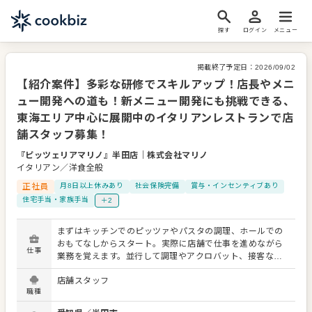
探す
ログイン
メニュー
掲載終了予定日：
2026/09/02
【紹介案件】多彩な研修でスキルアップ！店長やメニ
ュー開発への道も！新メニュー開発にも挑戦できる、
東海エリア中心に展開中のイタリアンレストランで店
舗スタッフ募集！
『ピッツェリアマリノ』半田店
｜
株式会社マリノ
イタリアン／洋食全般
正社員
月8日以上休みあり
社会保険完備
賞与・インセンティブあり
住宅手当・家族手当
＋2
まずはキッチンでのピッツァやパスタの調理、ホールでの
おもてなしからスタート。実際に店舗で仕事を進めながら
仕事
業務を覚えます。並行して調理やアクロバット、接客など
の多彩な研修をご用意。頭や身体を使う実践的な内容で、
店舗スタッフ
自分の「好き」や「得意」を発見できます。 ホールでの接
職種
客やキッチンでの簡単な調理をお任せするため、学んだこ
とはすぐに現場で発揮可能。個性豊かなスタッフがイキイ