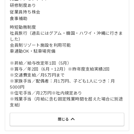
研修制度あり
従業員持ち株会
食事補助
時短勤務制度
社員旅行（過去にはグアム・韓国・ハワイ・沖縄に行きま
した）
会員制リゾート施設を利用可能
車通勤OK・駐車場完備
※昇給／給与改定年1回（5月）
※賞与／年2回（6月・12月）※昨年度支給実績2回
※交通費支給／月5万円まで
※家族手当／配偶者：月1万円、子ども1人につき：月
5000円
※住宅手当／月2万円※社内規定あり
※残業手当（月給に含む固定残業時間を超えた場合に別途
支給）
閉じる