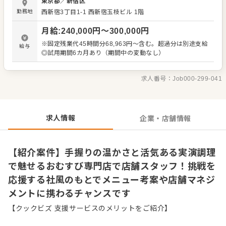
東京都
／
新宿区
てきた段階で、売上・食材の管理やシフト作成、仕込みの
勤務地
西新宿3丁目1-1 西新宿玉枝ビル 1階
指示出しといったマネジメント業務もお任せします。 「と
りあえずやってみる」ことを大切にする社風のため、失敗
月給
:
240,000
円〜
300,000
円
を恐れず新しい企画やメニュー考案に挑戦できる環境で
す。実演調理やわくわくする大量陳列を通し、おむすびの
※固定残業代45時間分68,963円～含む。超過分は別途支給
給与
新しい価値を一緒に広げていきませんか。 ＜おすすめポイ
◎試用期間6カ月あり（期間中の変動なし）
ント＞ 多様な外食事業を展開する安定した経営基盤のも
と、充実した研修制度で人間的成長を支えます。新人研修
だけでなく、独自の演出やおもてなしを学ぶ機会があり、
求人番号：
Job000-299-041
個々のキャリアに応じたスキルアップが可能です。明確な
評価制度が整っているため、一人ひとりが主役となって長
く活躍できます。
求人情報
企業・店舗情報
【紹介案件】手握りの温かさと活気ある実演調理
で魅せるおむすび専門店で店舗スタッフ！挑戦を
応援する社風のもとでメニュー考案や店舗マネジ
メントに携わるチャンスです
【クックビズ 支援サービスのメリットをご紹介】