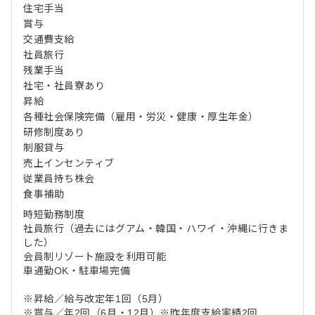
住宅手当
賞与
交通費支給
社員旅行
残業手当
社宅・社員寮あり
昇給
各種社会保険完備（雇用・労災・健康・厚生年金）
研修制度あり
制服貸与
売上インセンティブ
従業員持ち株会
食事補助
時短勤務制度
社員旅行（過去にはグアム・韓国・ハワイ・沖縄に行きま
した）
会員制リゾート施設を利用可能
車通勤OK・駐車場完備
※昇給／給与改定年1回（5月）
※賞与／年2回（6月・12月）※昨年度支給実績2回