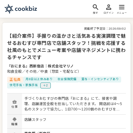
探す
ログイン
メニュー
掲載終了予定日：
2026/09/02
【紹介案件】手握りの温かさと活気ある実演調理で魅
せるおむすび専門店で店舗スタッフ！挑戦を応援する
社風のもとでメニュー考案や店舗マネジメントに携わ
るチャンスです
『おにまる』西新宿店
｜
株式会社マリノ
和食全般／その他／中食（惣菜・宅配など）
正社員
月8日以上休みあり
社会保険完備
賞与・インセンティブあり
住宅手当・家族手当
＋2
手づくりおむすびの専門店『おにまる』にて、接客や調
理、店舗運営全般を担当していただきます。 開店前は4～5
仕事
名のスタッフで協力し、1日700～1200個のおむすびを製
造。機械を使う「おにぎらず」のほか、三角形のおむすび
店舗スタッフ
は一つひとつ手で握り、こだわりのおいしさを届けます。
職種
朝から昼のピーク時には、店頭での積極的な声かけや接客
で活気あるお店をつくっていきましょう。 店舗運営に慣れ