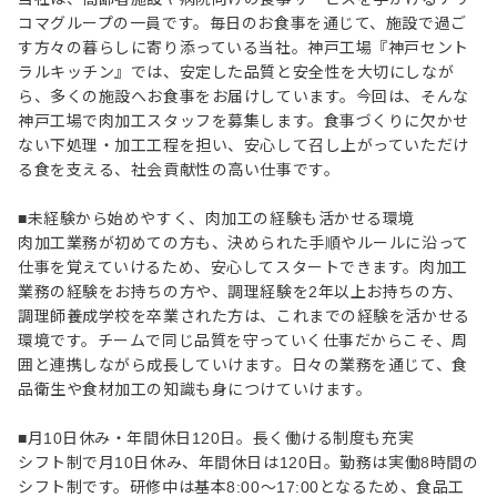
コマグループの一員です。毎日のお食事を通じて、施設で過ご
す方々の暮らしに寄り添っている当社。神戸工場『神戸セント
ラルキッチン』では、安定した品質と安全性を大切にしなが
ら、多くの施設へお食事をお届けしています。今回は、そんな
神戸工場で肉加工スタッフを募集します。食事づくりに欠かせ
ない下処理・加工工程を担い、安心して召し上がっていただけ
る食を支える、社会貢献性の高い仕事です。
■未経験から始めやすく、肉加工の経験も活かせる環境
肉加工業務が初めての方も、決められた手順やルールに沿って
仕事を覚えていけるため、安心してスタートできます。肉加工
業務の経験をお持ちの方や、調理経験を2年以上お持ちの方、
調理師養成学校を卒業された方は、これまでの経験を活かせる
環境です。チームで同じ品質を守っていく仕事だからこそ、周
囲と連携しながら成長していけます。日々の業務を通じて、食
品衛生や食材加工の知識も身につけていけます。
■月10日休み・年間休日120日。長く働ける制度も充実
シフト制で月10日休み、年間休日は120日。勤務は実働8時間の
シフト制です。研修中は基本8:00～17:00となるため、食品工