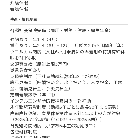
介護休暇
看護休暇
待遇・福利厚生
各種社会保険完備（雇用・労災・健康・厚生年金）
昇給あり／年1回（4月）
賞与あり／年2回（6月・12月 月給の2.0か月程度／年）
ウエルカム制度（入社6か月未満にのみ適用の特別有給休
暇を3日付与）
交通費支給（原則上限3万円）
従業員食堂あり
退職金制度（正社員勤続年数3年以上が対象）
慶弔見舞金（結婚祝い金、出産祝い金、入学祝金、弔慰
金、傷病見舞金、り災見舞金）
定期健康診断（年1回）
インフルエンザ予防接種費用の一部補助
永年勤続表彰制度（勤続5年ごとに最長30年まで表彰）
産前産後休業、育児休業制度※入社1年以上の方が対象
（2025年72名取得（※2024.6～2025.5末））
育児短時間制度（小学校5年生の始期まで）
各種研修制度