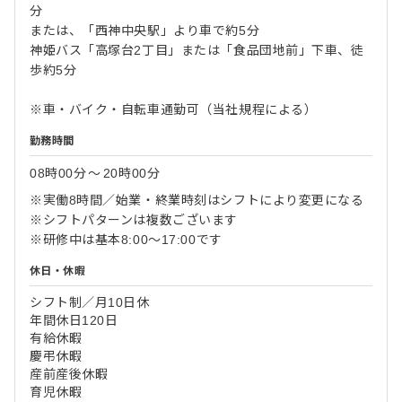
分
または、「西神中央駅」より車で約5分
神姫バス「高塚台2丁目」または「食品団地前」下車、徒
歩約5分
※車・バイク・自転車通勤可（当社規程による）
勤務時間
08時00分
〜
20時00分
※実働8時間／始業・終業時刻はシフトにより変更になる
※シフトパターンは複数ございます
※研修中は基本8:00～17:00です
休日・休暇
シフト制／月10日休
年間休日120日
有給休暇
慶弔休暇
産前産後休暇
育児休暇