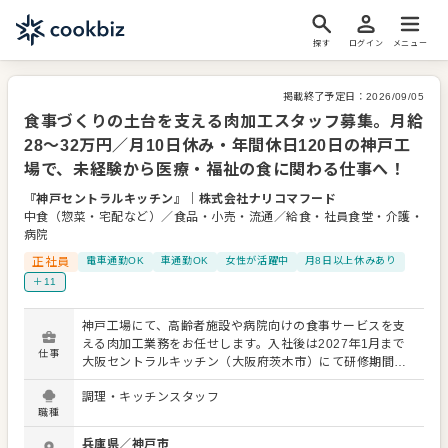
探す
ログイン
メニュー
掲載終了予定日：
2026/09/05
食事づくりの土台を支える肉加工スタッフ募集。月給
28～32万円／月10日休み・年間休日120日の神戸工
場で、未経験から医療・福祉の食に関わる仕事へ！
『神戸セントラルキッチン』
｜
株式会社ナリコマフード
中食（惣菜・宅配など）／食品・小売・流通／給食・社員食堂・介護・
病院
正社員
電車通勤OK
車通勤OK
女性が活躍中
月8日以上休みあり
＋11
神戸工場にて、高齢者施設や病院向けの食事サービスを支
える肉加工業務をお任せします。入社後は2027年1月まで
仕事
大阪セントラルキッチン（大阪府茨木市）にて研修期間を
設け、基本的な作業から順を追って習得していきます。 ▼
調理・キッチンスタッフ
研修内容（大阪工場） 肉加工の基礎から、機械の取り扱い
職種
までを順を追って学びます。 ・ミンチ機・フレーカーなど
加工機械の基本操作 ・肉の下処理（トリミング作業） ・肉
兵庫県
／
神戸市