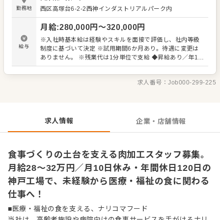
加工全体の工程理解 ・スライス工程の習得（業務状況に応
勤務地
西区高塚台6-2-2西神インダストリアルパーク内
じて） ▼具体的な担当業務 ・肉の解凍作業 ・肉の開封・
下処理（トリミング） ・ミンチ加工ラインでの作業 ・その
月給
:
280,000
円〜
320,000
円
他業務（シフト作成などの簡単な事務作業、原材料の在庫
確認・管理） 肉加工は調理前の大切な準備工程のひとつ。
※入社時基本給は経験やスキルを面接で評価し、社内等級
安全で安定した品質を守るため、手順やルールを確認しな
給与
制度に基づいて決定 ※試用期間6か月あり。待遇に変更は
がら、一つひとつの作業を丁寧に進めることが大切です。
ありません。 ※残業代は1分単位で支給 ◆昇給あり／年1回
食品工場や肉加工の仕事が初めての方も、基本的な流れか
（4月） ◆賞与あり／年2回（6月・12月）
ら覚えていけるためご安心ください。 また、肉加工業務の
経験をお持ちの方や、飲食店・給食施設などでの調理経験
求人番号：
Job000-299-225
をお持ちの方は、経験を活かしてご活躍いただけます。チ
ームで同じ品質を守りながら進めていく仕事だからこそ、
周囲との連携やルールに沿った丁寧な作業が大切です。
日々の製造を通して医療・福祉の現場を食の面から支えら
求人情報
企業・店舗情報
れる仕事です。安心して召し上がっていただける食事を届
けていきましょう。
食事づくりの土台を支える肉加工スタッフ募集。
月給28～32万円／月10日休み・年間休日120日の
神戸工場で、未経験から医療・福祉の食に関わる
仕事へ！
■医療・福祉の食を支える、ナリコマフード
当社は、高齢者施設や病院向けの食事サービスを手がけるナリ