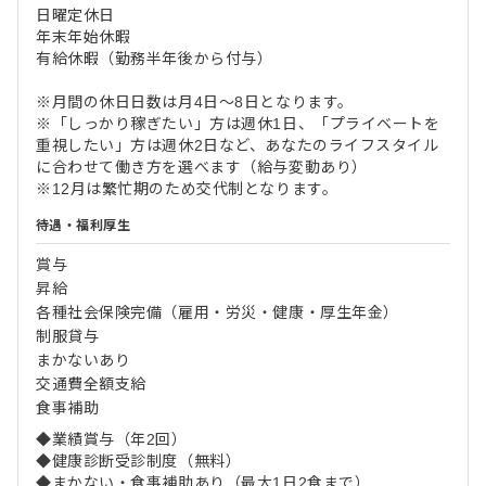
日曜定休日
年末年始休暇
有給休暇（勤務半年後から付与）
※月間の休日日数は月4日～8日となります。
※「しっかり稼ぎたい」方は週休1日、「プライベートを
重視したい」方は週休2日など、あなたのライフスタイル
に合わせて働き方を選べます（給与変動あり）
※12月は繁忙期のため交代制となります。
待遇・福利厚生
賞与
昇給
各種社会保険完備（雇用・労災・健康・厚生年金）
制服貸与
まかないあり
交通費全額支給
食事補助
◆業績賞与（年2回）
◆健康診断受診制度（無料）
◆まかない・食事補助あり（最大1日2食まで）