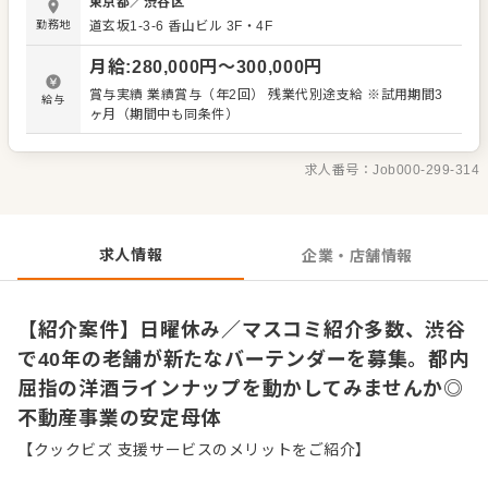
東京都
／
渋谷区
い。 【業務内容】 バーテンダー業務を中心にホール全般を
勤務地
道玄坂1-3-6 香山ビル 3F・4F
お任せします。 ・カクテル、ウイスキー、ワイン等のドリ
ンクメイキング ・接客、オーダーテイク、配膳 ・会計、予
月給
:
280,000
円〜
300,000
円
約管理 【ステップとキャリア】 先輩が丁寧に指導するた
め、まずは当店のスタイルを習得。その後はオリジナルカ
賞与実績 業績賞与（年2回） 残業代別途支給 ※試用期間3
給与
クテルの開発や後輩育成、店舗運営にも関わり、マネジメ
ヶ月（期間中も同条件）
ント職を目指せます。 【求める人物】 ・ジャンルに捉われ
ず自由なメニュー開発に挑みたい方 ・渋谷の老舗の味を守
りつつ進化させたい方 ・不動産事業を展開する安定母体で
求人番号：
Job000-299-314
長く働きたい方 30代・40代の経験豊富な仲間と切磋琢磨し
たい方も大歓迎です。40年超の経営ノウハウを学び、オー
ルラウンドなスキルを持つお酒のスペシャリストへ。あな
たの感性を求めています。
求人情報
企業・店舗情報
【紹介案件】日曜休み／マスコミ紹介多数、渋谷
で40年の老舗が新たなバーテンダーを募集。都内
屈指の洋酒ラインナップを動かしてみませんか◎
不動産事業の安定母体
【クックビズ 支援サービスのメリットをご紹介】