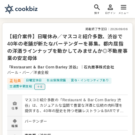
探す
ログイン
メニュー
掲載終了予定日：
2026/09/06
【紹介案件】日曜休み／マスコミ紹介多数、渋谷で
40年の老舗が新たなバーテンダーを募集。都内屈指
の洋酒ラインナップを動かしてみませんか◎不動産事
業の安定母体
『Restaurant ＆ Bar Corn Barley 渋谷』
｜
石丸商事株式会社
バール・バー／洋食全般
正社員
日曜定休日
社会保険完備
賞与・インセンティブあり
交通費全額支給
＋6
マスコミ紹介多数の「Restaurant ＆ Bar Corn Barley 渋
谷」は、カジュアルな空間で豊富な洋酒と伝統の肉料理を
仕事
提供する、40年の歴史を持つ老舗レストラン＆BARです。
さらなる体制強化のため、新しいバーテンダーを募集しま
バーテンダー
す。 最大の魅力は、大型店並みの設備と個人店のような自
職種
由な発想の融合。都内トップクラスを誇るお酒から、お客
様の好みや料理に合わせた最高の一杯を仕立ててくださ