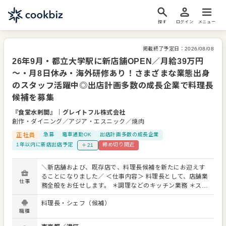
探す
ログイン
メニュー
掲載終了予定日：
2026/08/08
26年9月・都立大学駅に新店舗OPEN／月給39万円
～・月8日休み・海外研修あり！さまざまな業態出身
のスタッフ活躍中◎出店計画多数の成長企業で料理長
候補を募集
『食堂水剌間』
｜
グレイトフル株式会社
創作・ダイニング／アジア・エスニック／焼肉
正社員
急募
電車通勤OK
出店計画多数の成長企業
1年以内に新店出店予定
締め切り間近
＋21
＼新店舗および、既存店で、料理長候補を新たにお迎えす
ることになりました／ ＜仕事内容＞ 料理長として、店舗業
仕事
務全般をお任せします。 ＊調理などのキッチン業務 ＊スタ
ッフ教育・シフト管理 ＊売上や原価の管理 ＊その他、店舗
料理長・シェフ（候補）
管理やマネジメント業務 など 一人ひとりをしっかり評価し
職種
ていますので、モチベーション高く取り組めますよ。他店
で経験を積まれてきた方など、当社でぜひチャンスをつか