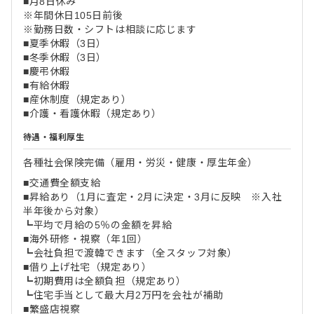
■月8日休み
※年間休日105日前後
※勤務日数・シフトは相談に応じます
■夏季休暇（3日）
■冬季休暇（3日）
■慶弔休暇
■有給休暇
■産休制度（規定あり）
■介護・看護休暇（規定あり）
待遇・福利厚生
各種社会保険完備（雇用・労災・健康・厚生年金）
■交通費全額支給
■昇給あり（1月に査定・2月に決定・3月に反映 ※入社
半年後から対象）
┗平均で月給の5％の金額を昇給
■海外研修・視察（年1回）
┗会社負担で渡韓できます（全スタッフ対象）
■借り上げ社宅（規定あり）
┗初期費用は全額負担（規定あり）
┗住宅手当として最大月2万円を会社が補助
■繁盛店視察