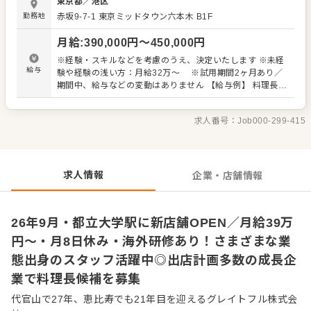
東京都
／
港区
んでくださいね。 ＼まずはお会いしましょう／ 研修は各既
勤務地
赤坂9-7-1
東京ミッドタウン六本木 B1F
存店で実施します。早期入社も歓迎！また在職中の方な
ど、すぐに勤務をスタートできない方もOK。また、ポジシ
月給
:
390,000
円〜
450,000
円
ョンやお給料なども遠慮なくご相談ください。 ＼応募前の
オンライン相談も歓迎／ 「仕事内容をもう少し詳しく知り
※経験・スキルなどを考慮のうえ、決定いたします ※未経
たい」「職場の雰囲気を聞いてから応募を決めたい」とい
給与
験や経験の浅い方：月給32万～ ※試用期間2ヶ月あり／
う方は、まずはオンラインでのカジュアル面談も可能で
期間中、給与などの変動はありません 【給与例】 料理長
す。選考ではありませんので、気になることをお気軽にご
40万円（入社1年目） 料理長 43万円（入社3年目）
相談ください！ ※会社HPはこちら https://grate-ful.co.jp/
求人番号：
Job000-299-415
求人情報
企業・店舗情報
26年9月・都立大学駅に新店舗OPEN／月給39万
円～・月8日休み・海外研修あり！さまざまな業
態出身のスタッフ活躍中◎出店計画多数の成長企
業で料理長候補を募集
代官山で27年、恵比寿でも21年目を迎えるグレイトフル株式会