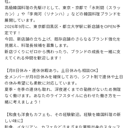
社。
高級韓国料理の先駆けとして、東京・京都で「水刺間（スラッ
カン）」や「李南河（リナンハ）」などの韓国料理ブランドを
展開しています。
2026年9月に、東京都目黒区・都立大学駅に新店舗をOPEN予
定です！
今回、新店舗の立ち上げ、既存店舗のさらなるブランド強化を
見据え、料理長候補を募集します。
新店づくりにゼロから携わったり、ブランドの成長を一緒に支
えてくれる仲間を歓迎します！
【月8日休み・連休休暇あり。土日休みも相談OK】
全メンバーが月8日休みを確保しており、シフト制で連休や土日
の休み希望にも柔軟に対応しています。
夏季・冬季の連休も取れ、深夜遅くまでの勤務がないため無理
なく働けます。あなたのライフスタイルに合わせた働き方を一
緒に考えましょう！
【和食も洋食もカフェも、その経験歓迎。経験を韓国料理の新
しい味に】
和食、イタリアン、カフェなどさまざまな業態出身のスタッフ