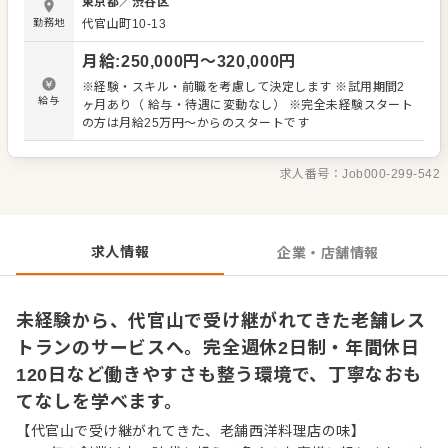
東京都
／
渋谷区
間合いにも気を配るサービスを大切にしています。 【主な
勤務地
代官山町10-13
仕事内容】 ・お客様のご案内 ・料理、ドリンクのご説明
・料理、ドリンクの提供 ・テーブルの準備、片付け ・店内
月給
:
250,000
円〜
320,000
円
の簡単な整備 ・予約状況に合わせた営業準備 ・レジ対応、
会計業務 ・その他、ホール業務全般 入社後は、料理やワイ
※経験・スキル・前職を考慮して決定します ※試用期間2
ンの知識、接客の流れ、常連様のお好みなども、先輩スタ
給与
ヶ月あり（ 給与・待遇に変動なし） ※完全未経験スタート
ッフが丁寧にお教えします。勤続年数の長いスタッフも多
の方は月給25万円～からのスタートです
いため、分からないことを確認しやすく、未経験の方も落
ち着いて仕事を覚えていける環境です。 小川軒のサービス
で大切にしているのは、特別なことを大げさにするのでは
求人番号：
Job000-299-542
なく、お客様が自然体で過ごせる時間を整えること。落ち
着いた所作や言葉づかい、料理に合わせたご案内も、日々
の仕事を通して少しずつ身につけていけます。 老舗レスト
ランの接客に興味がある方、人と接する仕事を丁寧に学び
求人情報
企業・店舗情報
たい方をお待ちしています。
未経験から、代官山で受け継がれてきた老舗レス
トランのサービスへ。完全週休2日制・年間休日
120日など働きやすさも整う環境で、丁寧なおも
てなしを学べます。
【代官山で受け継がれてきた、老舗西洋料理店の味】