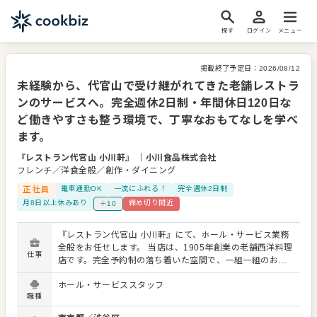
探す
ログイン
メニュー
掲載終了予定日：
2026/08/12
未経験から、代官山で受け継がれてきた老舗レストラ
ンのサービスへ。完全週休2日制・年間休日120日な
ど働きやすさも整う環境で、丁寧なおもてなしを学べ
ます。
『レストラン代官山 小川軒』
｜
小川食品株式会社
フレンチ／洋食全般／創作・ダイニング
正社員
電車通勤OK
一流にふれる！
完全週休2日制
月8日以上休みあり
締め切り間近
＋10
『レストラン代官山 小川軒』にて、ホール・サービス業務
全般をお任せします。 当店は、1905年創業の老舗西洋料理
仕事
店です。完全予約制の落ち着いた空間で、一組一組のお客
様を大切にお迎えしてきました。ご来店されるのは、長年
ホール・サービススタッフ
通い続けてくださる常連様や、大切な会食・記念日のお食
職種
事を楽しみにされているお客様など。料理を運ぶだけでは
なく、その時間が心地よいものになるよう、表情や会話の