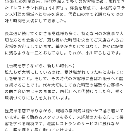
1905年の創業以来、時代を超えて多くのお客様に親しまれてき
た『レストラン代官山 小川軒』。洋食を原点に、本格的なフラ
ンス料理の領域へと歩みを進め、代官山の地で老舗ならではの
味と時間を大切にしてきました。
長年通い続けてくださる常連様も多く、特別な日のお食事や大
切な方との会食など、落ち着いた時間を求めてご来店されるお
客様をお迎えしています。華やかさだけではなく、静かに記憶
に残るような一皿とおもてなし。それが、小川軒らしさです。
【伝統を守りながら、新しい時代へ】
私たちが大切にしているのは、受け継がれてきた味とおもてな
しを守ること。そして、その時代のお客様に喜ばれる形へと磨
き続けることです。代々大切にしてきた料理の姿勢やお客様へ
の向き合い方はそのままに、四代目へと代替わりした今、働く
環境づくりにも力を入れています。
歴史ある店でありながら、職場の雰囲気は穏やかで落ち着いて
います。長く勤めるスタッフも多く、未経験の方も安心して接
客を学べる環境です。老舗レストランのサービスに触れなが
ら、腰を据えて長く働いていけます。