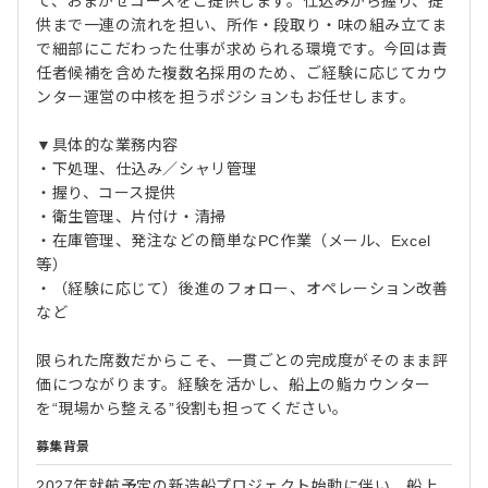
て、おまかせコースをご提供します。仕込みから握り、提
供まで一連の流れを担い、所作・段取り・味の組み立てま
で細部にこだわった仕事が求められる環境です。今回は責
任者候補を含めた複数名採用のため、ご経験に応じてカウ
ンター運営の中核を担うポジションもお任せします。
▼具体的な業務内容
・下処理、仕込み／シャリ管理
・握り、コース提供
・衛生管理、片付け・清掃
・在庫管理、発注などの簡単なPC作業（メール、Excel
等）
・（経験に応じて）後進のフォロー、オペレーション改善
など
限られた席数だからこそ、一貫ごとの完成度がそのまま評
価につながります。経験を活かし、船上の鮨カウンター
を“現場から整える”役割も担ってください。
募集背景
2027年就航予定の新造船プロジェクト始動に伴い、船上