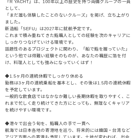
『R YACHT』は、100年以上の歴史を持つ両備グループの一員
として、
「まだ誰も体験したことのないクルーズ」を掲げ、立ち上がり
ました。
新造船「SEFU」は2027年に就航予定です。
これまで積み重ねてきた鮨職人としての経験を次のキャリアに
しっかりつなげていける環境です。
話題性のあるプロジェクトに関わり、「船で鮨を握っていた」
という他では得難い経験そのものが、あなたの職歴に箔を付
け、料理人としても強みになっていくはず！
◆1.5ヶ月の連続休暇でしっかり休める
勤務は3ヶ月の連続乗船を基本とし、その後は1.5月の連続休暇
を予定しています。
一般的な飲食店ではなかなか難しい長期休暇を取りやすく、こ
れまで忙しく走り続けてきた方にとっても、無理なくキャリア
を続けやすい環境です。
◆港々で出会う旬を、鮨職人の手で一貫へ
航海では日本各地の寄港地を巡り、将来的には韓国・台湾など
アジア方面への寄港も予定しています。土地が変われば、出会