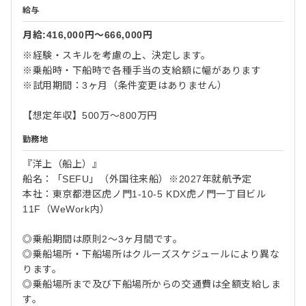
給与
月給:416,000円〜666,000円
※経験・スキルを考慮の上、決定します。
※乗船時・下船時で各種手当の支給額に幅があります
※試用期間：3ヶ月（条件変更はありません）
【想定年収】500万～800万円
勤務地
『洋上（船上）』
船名：「SEFU」（外国往来船）※2027年就航予定
本社：東京都港区虎ノ門1-10-5 KDX虎ノ門一丁目ビル
11F（WeWork内）
◎乗船期間は原則2～3ヶ月間です。
◎乗船場所・下船場所はクルーズスケジュールにより異な
ります。
◎乗船場所まで及び下船場所からの交通費は全額支給しま
す。