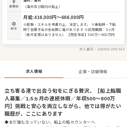
海外
／
海外
ース提供 ・衛生管理、片付け・清掃 ・在庫管理、発注など
勤務地
（海外及び国内の船上）
の簡単なPC作業（メール、Excel等） ・（経験に応じて）
後進のフォロー、オペレーション改善 など 限られた席数だ
月給
:
416,000
円〜
666,000
円
からこそ、一貫ごとの完成度がそのまま評価につながりま
す。経験を活かし、船上の鮨カウンターを“現場から整え
※経験・スキルを考慮の上、決定します。 ※乗船時・下船
る”役割も担ってください。
給与
時で各種手当の支給額に幅があります ※試用期間：3ヶ月
（条件変更はありません） 【想定年収】500万～800万円
求人番号：
Job000-299-543
求人情報
企業・店舗情報
立ち寄る港で出会う旬をにぎる贅沢。【船上鮨職
人募集／1.5ヵ月の連続休暇／年収500～800万
円】挑戦と安心を両立しながら、他では得がたい
職歴が、ここにあります
◆まだ誰も立っていない、船上の鮨カウンターへ