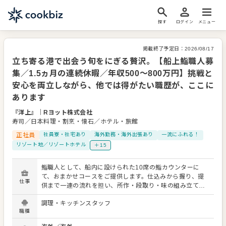
探す
ログイン
メニュー
掲載終了予定日：
2026/08/17
立ち寄る港で出会う旬をにぎる贅沢。【船上鮨職人募
集／1.5ヵ月の連続休暇／年収500～800万円】挑戦と
安心を両立しながら、他では得がたい職歴が、ここに
あります
『洋上』
｜
Rヨット株式会社
寿司／日本料理・割烹・懐石／ホテル・旅館
正社員
社員寮・社宅あり
海外勤務・海外出張あり
一流にふれる！
リゾート地／リゾートホテル
＋15
鮨職人として、船内に設けられた10席の鮨カウンターに
て、おまかせコースをご提供します。仕込みから握り、提
仕事
供まで一連の流れを担い、所作・段取り・味の組み立てま
で細部にこだわった仕事が求められる環境です。今回は責
調理・キッチンスタッフ
任者候補を含めた複数名採用のため、ご経験に応じてカウ
職種
ンター運営の中核を担うポジションもお任せします。 ▼具
体的な業務内容 ・下処理、仕込み／シャリ管理 ・握り、コ