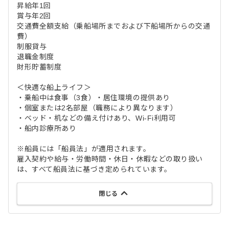
昇給年1回
賞与年2回
交通費全額支給（乗船場所までおよび下船場所からの交通
費）
制服貸与
退職金制度
財形貯蓄制度
＜快適な船上ライフ＞
・乗船中は食事（3食）・居住環境の提供あり
・個室または2名部屋（職務により異なります）
・ベッド・机などの備え付けあり、Wi-Fi利用可
・船内診療所あり
※船員には「船員法」が適用されます。
雇入契約や給与・労働時間・休日・休暇などの取り扱い
は、すべて船員法に基づき定められています。
閉じる