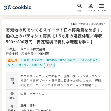
探す
ログイン
メニュー
掲載終了予定日：
2026/08/17
寄港地の旬でつくるスイーツ！日本再発見をめざす、
船の上のパティシエ募集【1.5ヵ月の連続休暇／年収
500～800万円／安定環境で特別な職歴を手に】
『洋上』
｜
Rヨット株式会社
洋食全般／和食全般／中華料理
正社員
社員寮・社宅あり
海外勤務・海外出張あり
一流にふれる！
リゾート地／リゾートホテル
＋15
エグゼクティブシェフのもと、船内レストランやラウンジ
で提供するデザート・菓子類の製造をお任せします。 経験
仕事
に応じて、パティシエまたはシェフパティシエ候補として
ご活躍いただきます。 洋食をベースにした皿盛りデザート
製菓、パティシエ
をはじめ、ケーキ、焼き菓子、アイスクリーム、和菓子な
職種
ど、船上で楽しむさまざまなスイーツを手がけていただき
ます。 【具体的な業務内容】 ・皿盛りデザートおよびケー
海外
／
海外
キ、焼き菓子などの製造 ・かき氷、わらび餅など和の甘味
勤務地