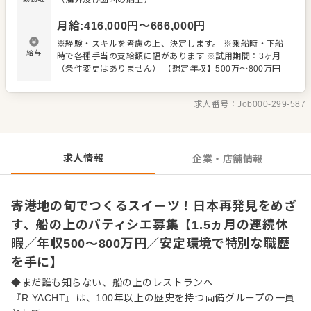
（海外及び国内の船上）
づくり ・メニューの試作、提案 ・食材の発注、在庫管理
・衛生管理、片付け、清掃 ・経験に応じた製造管理、後進
月給
:
416,000
円〜
666,000
円
のフォロー など 基本となるコンセプトはありますが、スタ
ッフの技術やアイデア、エグゼクティブシェフと相談しな
※経験・スキルを考慮の上、決定します。 ※乗船時・下船
がら、幅広いデザートを一から考えていく環境です。 洋菓
給与
時で各種手当の支給額に幅があります ※試用期間：3ヶ月
子をベースにしながらも、和の甘味や季節感のあるメニュ
（条件変更はありません） 【想定年収】500万～800万円
ーにも挑戦予定。 旅の途中で楽しむ一皿や、ラウンジで過
ごす時間を彩るスイーツまで、お任せします。 パン製造の
経験をお持ちの方は、さらに活躍の幅が広がります。 ▼エ
求人番号：
Job000-299-587
グゼクティブシェフ河合のインタビュー https://r-
yacht.jp/pre-recruit/interview/005/
求人情報
企業・店舗情報
寄港地の旬でつくるスイーツ！日本再発見をめざ
す、船の上のパティシエ募集【1.5ヵ月の連続休
暇／年収500～800万円／安定環境で特別な職歴
を手に】
◆まだ誰も知らない、船の上のレストランへ
『R YACHT』は、100年以上の歴史を持つ両備グループの一員