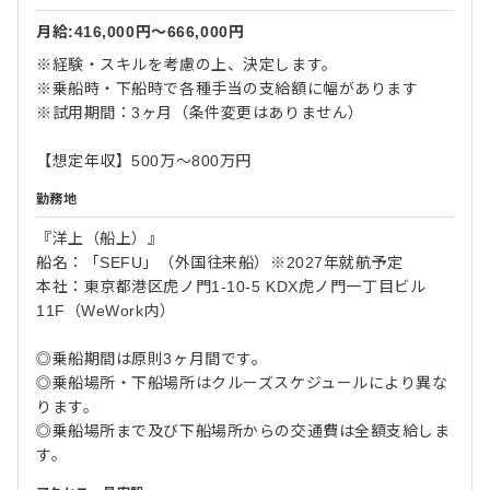
月給:416,000円〜666,000円
※経験・スキルを考慮の上、決定します。
※乗船時・下船時で各種手当の支給額に幅があります
※試用期間：3ヶ月（条件変更はありません）
【想定年収】500万～800万円
勤務地
『洋上（船上）』
船名：「SEFU」（外国往来船）※2027年就航予定
本社：東京都港区虎ノ門1-10-5 KDX虎ノ門一丁目ビル
11F（WeWork内）
◎乗船期間は原則3ヶ月間です。
◎乗船場所・下船場所はクルーズスケジュールにより異な
ります。
◎乗船場所まで及び下船場所からの交通費は全額支給しま
す。