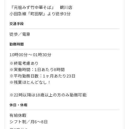
『元祖みず竹中華そば』 鶴川店
小田急線「町田駅」より徒歩3分
交通手段
徒歩／電車
勤務時間
10時00分
〜
01時30分
※終電考慮あり
※実働時間：1日あたり8時間
※平均勤務日数：1ヶ月あたり23日
※残業ほとんどなし！
※22時以降は18歳以上の方のみ勤務可能
休日・休暇
有給休暇
シフト制／月6～8日