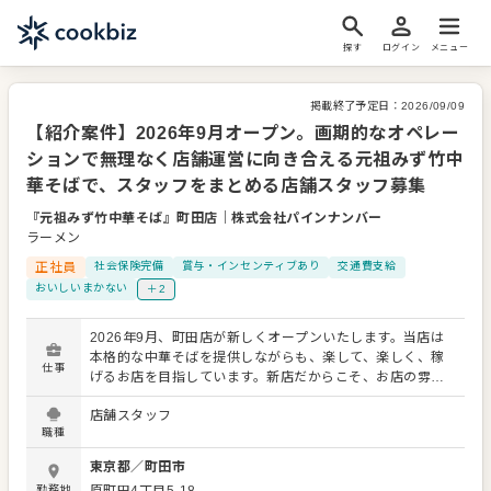
探す
ログイン
メニュー
掲載終了予定日：
2026/09/09
【紹介案件】2026年9月オープン。画期的なオペレー
ションで無理なく店舗運営に向き合える元祖みず竹中
華そばで、スタッフをまとめる店舗スタッフ募集
『元祖みず竹中華そば』町田店
｜
株式会社パインナンバー
ラーメン
正社員
社会保険完備
賞与・インセンティブあり
交通費支給
おいしいまかない
＋2
2026年9月、町田店が新しくオープンいたします。当店は
本格的な中華そばを提供しながらも、楽して、楽しく、稼
仕事
げるお店を目指しています。新店だからこそ、お店の雰囲
気づくりやスタッフとの関係づくりにも一から関われる貴
店舗スタッフ
重なタイミングです。 お任せするのは、現場をスムーズに
職種
動かすための店舗運営業務が中心です。 主な業務内容は以
下の通りです。 ・アルバイトスタッフのシフト管理や教
東京都
／
町田市
育、指導 ・営業中のフォローおよび店舗全体の管理 ・接客
勤務地