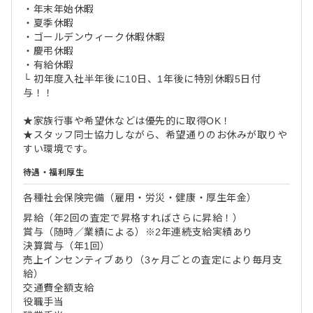
・年末年始休暇
・夏季休暇
・ゴールデンウィーク休暇休暇
・慶弔休暇
・有給休暇
└ 初年度入社半年後に10日、1年後に特別休暇5日付
与！！
★家族行事や希望休などは優先的に取得OK！
★スタッフ同士協力しながら、希望通りのお休みが取りや
すい環境です。
待遇・福利厚生
各種社会保険完備（雇用・労災・健康・厚生年金）
昇給（年2回の査定で昇格すればさらに昇給！）
賞与（随時／業績による）※2年連続支給実績あり
決算賞与（年1回）
売上インセンティブあり（3ヶ月ごとの査定により毎月支
給）
交通費全額支給
役職手当