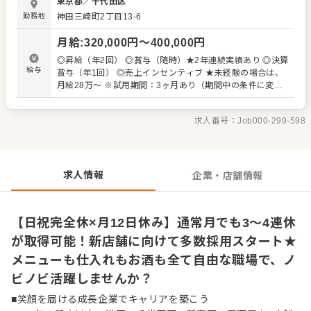
東京都
／
千代田区
長や先輩スタッフが丁寧にサポートしますので、調理経験
勤務地
神田三崎町2丁目13-6
が浅い方も安心してスタートできます。 ＼串打ちから焼き
まで本格技術が学べる！／ 毎日市場から仕入れる新鮮な鶏
月給
:
320,000
円〜
400,000
円
肉を使った本格焼き鳥が自慢です。白レバーやちょうちん
など希少部位の扱いや、備長炭での焼き技術も丁寧に教え
◎昇給（年2回） ◎賞与（随時）★2年連続実績あり ◎決算
ます。さらに、洋食・韓国料理などを取り入れた創作メニ
給与
賞与（年1回） ◎売上インセンティブ ★未経験の場合は、
ュー開発にも挑戦OK！あなたのアイデアが新たな人気メニ
月給28万～ ※試用期間：3ヶ月あり（期間中の条件に変動
ューになるかもしれません。 ＼接客も調理もイベントも、
なし） ※経験・スキル・年齢を考慮の上、決定します。
枠にとらわれず挑戦OK！／ 「接客にも挑戦してみたい」
「お客様の反応を感じたい」といった希望があれば、ホー
求人番号：
Job000-299-598
ル業務にもチャレンジOK！ また、日替わりメニューや仕入
れる食材・お酒なども店舗ごとに裁量があり、「釣った魚
を出してみる」「気になる日本酒を仕入れる」など、現場
発のアイデアがそのままカタチになります。新メニューの
求人情報
企業・店舗情報
考案やイベントの企画も大歓迎！自分の発想を活かして働
ける環境です。
【日祝完全休×月12日休み】通常月でも3〜4連休
が取得可能！新店舗に向けて多数採用スタート★
メニューも仕入れもお酒も全て自由な職場で、ノ
ビノビ活躍しませんか？
■笑顔を届ける成長企業でキャリアを築こう