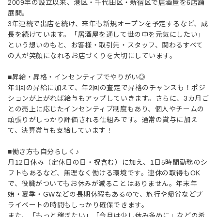
2009年の設立以来、港区・千代田区・新宿区で居酒屋を6店舗
展開。
3年連続で出店を続け、来年も新規オープンを予定するなど、成
長を続けています。「居酒屋を通して世の中を元気にしたい」
という想いのもと、お客様・取引先・スタッフ、関わるすべて
の人が笑顔になれるお店づくりを大切にしています。
■昇給・昇格・インセンティブでやりがい◎
年1回の昇給に加えて、年2回の査定で昇格のチャンスも！ポジ
ションが上がれば給与もアップしていきます。さらに、3カ月ご
との売上に応じたインセンティブ制度もあり、個人やチームの
頑張りがしっかり評価される仕組みです。通常の賞与に加え
て、決算賞与も支給しています！
■働き方も自分らしく♪
月12日休み（定休日の日・祝含む）に加え、1日5時間勤務のシ
フトもあるなど、無理なく働ける環境です。連休の取得もOK
で、役職がついてもお休みが減ることはありません。年末年
始・夏季・GWなどの長期休暇もあるので、旅行や帰省などプ
ライベートの時間もしっかり確保できます。
また、「もっと稼ぎたい」「今月は少し休み多めに」などの希