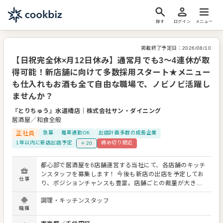
探す
ログイン
メニュー
掲載終了予定日：
2026/08/10
【日祝完全休×月12日休み】通常月でも3〜4連休が取
得可能！新店舗に向けて多数採用スタート★メニュー
も仕入れもお酒も全て自由な職場で、ノビノビ活躍し
ませんか？
『とりちゅう』水道橋店
｜
株式会社サン・ダイニング
居酒屋／和食全般
正社員
急募
電車通勤OK
出店計画多数の成長企業
1年以内に新店出店予定
締め切り間近
＋20
都心部で居酒屋を6店舗運営する当社にて、各店舗のキッチ
ンスタッフを募集します！ 今後も新店の出店を予定してお
仕事
り、ポジションチャンスも豊富。店舗ごとの裁量が大き
く、自由度の高い環境で働きたい方にぴったりの職場で
調理・キッチンスタッフ
す。 【仕事内容】 ＊食材の仕込み ＊焼き鳥などの調理・盛
職種
り付け ＊キッチン内の清掃・衛生管理 など まずはスキル
や経験に応じて、できる業務からお任せします。 業務は店