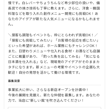
慢です。白レバーやちょうちんなど希少部位の扱いや、備
長炭での焼き技術も丁寧に教えます。さらに、洋食・韓国
料理などを取り入れた創作メニュー開発にも挑戦OK！あ
なたのアイデアが新たな人気メニューになるかもしれませ
ん。
＼接客も調理もイベントも、枠にとらわれず挑戦OK！／
「接客にも挑戦してみたい」「お客様の反応を感じたい」
といった希望があれば、ホール業務にもチャレンジOK！
また、日替わりメニューや仕入れる食材・お酒なども店舗
ごとに裁量があり、「釣った魚を出してみる」「気になる
日本酒を仕入れる」など、現場発のアイデアがそのままカ
タチになります。新メニューの考案やイベントの企画も大
歓迎！自分の発想を活かして働ける環境です。
募集背景
事業拡大に伴い、さらなる新店オープンを計画中！
今後の展開を見据え、新たな仲間を募集します。あなたの
力で、当店に"新しい風"を吹き込んでください！