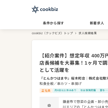
条件から探す
新着求人
cookbiz（クックビズ）トップ
求人検索結果
【紹介案件】想定年収 400
店長候補を大募集！1ヶ月で調
として活躍を
『とんかつはまや』桜木町店
｜
株式会社駿
和食全般／串カツ・串揚げ
正社員
月8日以上休みあり
社会保険完備
賞与・
鎌倉市で惣菜の企画・卸小
川エリアの「とんかつはまや