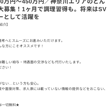
00万円～450万円／神奈川エリアのとん
大募集！1ヶ月で調理習得も。将来はSV
ーとして活躍を
紹介】
選考へとスムーズにお進みいただけます。
んな方にこそオススメです！
は難しい給与・待遇面の交渉なども代行いたします。
ださい！
がない…という方も安心。
成や面接対策、求人票には載っていない情報の提供などをおこない、
は一切無料★