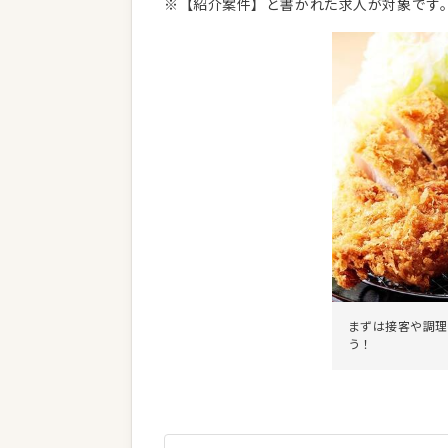
※【紹介案件】と書かれた求人が対象です
まずは接客や調理
う！