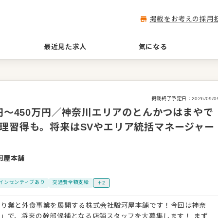
掲載をお考えの採用
最近見た求人
気になる
掲載終了予定日：
2026/09/0
万円～450万円／神奈川エリアのとんかつはまやで
理習得も。将来はSVやエリア統括マネージャー
河屋本舗
インセンティブあり
交通費全額支給
＋2
売り業と外食事業を展開する株式会社駿河屋本舗です！今回は神奈
」で、将来の幹部候補となる店舗スタッフを大募集します！ まず