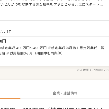
しいとんかつを提供する調理技術を学ぶことから元気にスタートし
菜のカットや、肉にパン粉を付けて揚げる作業が中心です。下処理
め、1ヶ月程度でバッチリ習得できますよ。 仕事に慣れてき
せします。 ・スタッフの育成 ・店舗の売上管理 幹部候補と
にはスーパーバイザー（SV）などのポジションを目指してステッ
？あなたの活躍には、相応のポジションと給与でしっかりお応えし
ル 1F
00
円
〜40万円 ・エリア統括マネージャー：年収500万円〜 私たちと
お届けしていきましょう！皆様からのご応募を心よりお待ちしてい
◎想定年収 400万円～450万円 ※想定年収は月給＋想定残業代＋賞
 残業代別途支給 ※試用期間3ヶ月（期間中も同条件）
求人番号：
Job000-29
企業・店舗情報