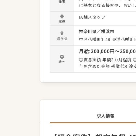
仕事
は基本となる接客や、おい
ていきましょう！調理は野
店舗スタッフ
やカットが済んだ肉を使用するた
職種
たら、以下の店舗運営全般をお任
神奈川県
／
横浜市
しての採用ですので、将来的
プアップしていきませんか
勤務地
中区花咲町1-49
東洋花咲町ビ
ます！ 【キャリアアップと昇給のイメージ】 ・店舗責任者（店長）：月給28万円〜35万円 ・
月給
:
300,000
円〜
350,0
スーパーバイザー：月給35万円
一緒に、自慢のとんかつを
◎賞与実績 年間2カ月程度 
給与
ます！
与を含めた金額
求人情報