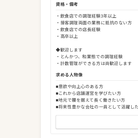
資格・備考
・飲食店での調理経験3年以上
・接客調理両面の業務に抵抗のない方
・飲食店での店長経験
・高卒以上
◆歓迎します
・とんかつ、和業態での調理経験
・計数管理ができる方は尚歓迎します
求める人物像
■意欲や向上心のある方
■これから店舗運営を学びたい方
■地元で腰を据えて長く働きたい方
■将来性豊かな会社の一員として活躍し