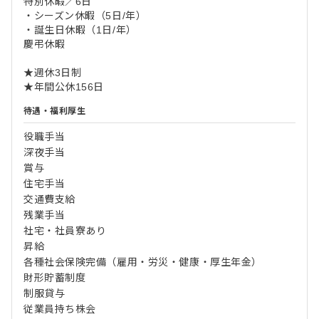
特別休暇／6日
・シーズン休暇（5日/年）
・誕生日休暇（1日/年）
慶弔休暇
★週休3日制
★年間公休156日
待遇・福利厚生
役職手当
深夜手当
賞与
住宅手当
交通費支給
残業手当
社宅・社員寮あり
昇給
各種社会保険完備（雇用・労災・健康・厚生年金）
財形貯蓄制度
制服貸与
従業員持ち株会