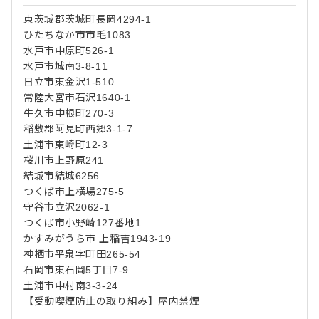
東茨城郡茨城町長岡4294-1
ひたちなか市市毛1083
水戸市中原町526-1
水戸市城南3-8-11
日立市東金沢1-510
常陸大宮市石沢1640-1
牛久市中根町270-3
稲敷郡阿見町西郷3-1-7
土浦市東崎町12-3
桜川市上野原241
結城市結城6256
つくば市上横場275-5
守谷市立沢2062-1
つくば市小野崎127番地1
かすみがうら市 上稲吉1943-19
神栖市平泉字町田265-54
石岡市東石岡5丁目7-9
土浦市中村南3-3-24
【受動喫煙防止の取り組み】屋内禁煙