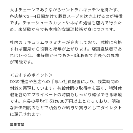
大手チェーンでありながらセントラルキッチンを持たず、
各店舗で3〜4日間かけて豚骨スープを炊き上げるのが特徴
です。チャーシューのカットやネギの処理も店内で行うた
め、未経験からでも本格的な調理技術が身につきます。
社内カリキュラムやセミナーが充実しており、試験に合格
すれば翌月から役職と給与が上がります。店舗経験者であ
れば1〜2年、未経験からでも2〜3年程度で店長への昇格
が可能です。
＜おすすめポイント＞
DXの推進や各店への手厚い社員配置により、残業時間の
削減を実現しています。有給休暇の取得率も高く、特別休
暇を含めてプライベートの時間もしっかり確保できる環境
です。店長の平均年収は600万円以上となっており、明確
な評価制度のもとで頑張りが給与や賞与としてダイレクト
に還元されます。
募集背景