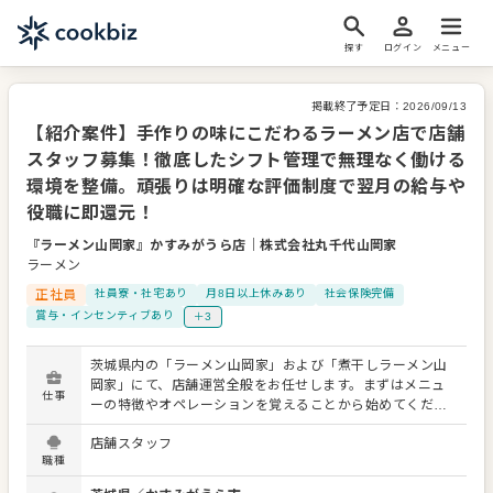
探す
ログイン
メニュー
掲載終了予定日：
2026/09/13
【紹介案件】手作りの味にこだわるラーメン店で店舗
スタッフ募集！徹底したシフト管理で無理なく働ける
環境を整備。頑張りは明確な評価制度で翌月の給与や
役職に即還元！
『ラーメン山岡家』かすみがうら店
｜
株式会社丸千代山岡家
ラーメン
正社員
社員寮・社宅あり
月8日以上休みあり
社会保険完備
賞与・インセンティブあり
＋3
茨城県内の「ラーメン山岡家」および「煮干しラーメン山
岡家」にて、店舗運営全般をお任せします。まずはメニュ
仕事
ーの特徴やオペレーションを覚えることから始めてくださ
い。 具体的には、お席へのご案内やオーダー伺いといった
店舗スタッフ
接客、仕込みから盛り付けまでの調理業務を行います。さ
職種
らに、食材の仕入れや在庫管理、アルバイトの育成などに
も携わっていただきます。 大手チェーンでありながらセン