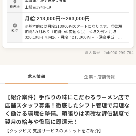
茨城県
／
かすみがうら市
トラルキッチンを持たず、各店舗で3〜4日間かけて豚骨ス
勤務地
上稲吉1943-19
ープを炊き上げるのが特徴です。チャーシューのカットや
ネギの処理も店内で行うため、未経験からでも本格的な調
月給
:
213,000
円〜
263,000
円
理技術が身につきます。 社内カリキュラムやセミナーが充
実しており、試験に合格すれば翌月から役職と給与が上が
※基本的には月給213000円スタートになります。 ◎試用
ります。店舗経験者であれば1〜2年、未経験からでも2〜3
給与
期間3カ月あり（期間中の変動なし） ＜収入例＞ 月収
年程度で店長への昇格が可能です。 ＜おすすめポイント＞
320,108円 ※内訳 ・月給：213,000円～ ・深夜手当：
DXの推進や各店への手厚い社員配置により、残業時間の削
45,960円～（120時間分） ・残業手当：61,148円～（30
減を実現しています。有給休暇の取得率も高く、特別休暇
時間）
を含めてプライベートの時間もしっかり確保できる環境で
求人番号：
Job000-299-794
す。店長の平均年収は600万円以上となっており、明確な評
価制度のもとで頑張りが給与や賞与としてダイレクトに還
元されます。
求人情報
企業・店舗情報
【紹介案件】手作りの味にこだわるラーメン店で
店舗スタッフ募集！徹底したシフト管理で無理な
く働ける環境を整備。頑張りは明確な評価制度で
翌月の給与や役職に即還元！
【クックビズ 支援サービスのメリットをご紹介】