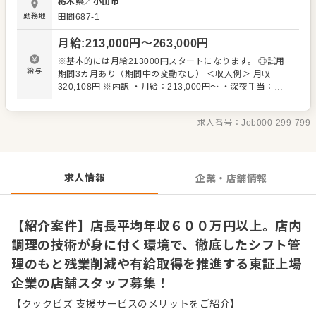
栃木県
／
小山市
ャーシューなど、効率よりも質を重視した「店内調理」に
勤務地
田間687-1
こだわっています。包丁捌きやスープの管理といった本格
的な技術を基礎から習得できる環境です。 社歴や年齢を問
月給
:
213,000
円〜
263,000
円
わない明確な評価制度を整えており、未経験からでも2〜3
年、経験者であれば1〜2年程度で店長への昇格が可能。店
※基本的には月給213000円スタートになります。 ◎試用
長昇格後は平均年収600万円以上、業績次第でさらなる高
給与
期間3カ月あり（期間中の変動なし） ＜収入例＞ 月収
収入も実現できます。 ＜おすすめポイント＞ 自動発注シス
320,108円 ※内訳 ・月給：213,000円～ ・深夜手当：
テムやセルフレジなどのDX推進に加え、1店舗あたりの社
45,960円～（120時間分） ・残業手当：61,148円～（30
員配置を厚くすることで残業時間を大幅に削減していま
時間）
す。有給休暇の取得率も高く、特別休暇を含めて連休の取
求人番号：
Job000-299-799
得も可能です。深夜勤務への配慮や徹底したシフト管理に
より、無理な連勤を防いでプライベートの時間もしっかり
確保できます。
求人情報
企業・店舗情報
【紹介案件】店長平均年収６００万円以上。店内
調理の技術が身に付く環境で、徹底したシフト管
理のもと残業削減や有給取得を推進する東証上場
企業の店舗スタッフ募集！
【クックビズ 支援サービスのメリットをご紹介】