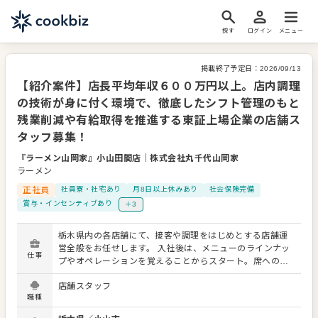
探す
ログイン
メニュー
掲載終了予定日：
2026/09/13
【紹介案件】店長平均年収６００万円以上。店内調理
の技術が身に付く環境で、徹底したシフト管理のもと
残業削減や有給取得を推進する東証上場企業の店舗ス
タッフ募集！
『ラーメン山岡家』小山田間店
｜
株式会社丸千代山岡家
ラーメン
正社員
社員寮・社宅あり
月8日以上休みあり
社会保険完備
賞与・インセンティブあり
＋3
栃木県内の各店舗にて、接客や調理をはじめとする店舗運
営全般をお任せします。 入社後は、メニューのラインナッ
仕事
プやオペレーションを覚えることからスタート。席へのご
案内やオーダー受付などのホール業務、仕込みから盛り付
店舗スタッフ
けまでの調理、食材の仕入れや在庫管理、アルバイトの育
職種
成などへ段階的に業務の幅を広げてください。 各店舗で4
日間かけて炊き上げる豚骨スープや、店内でカットするチ