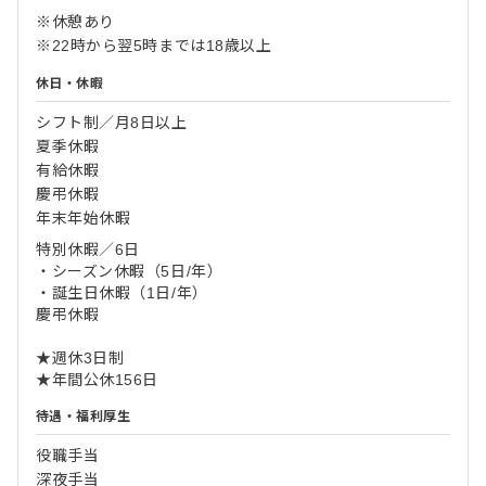
※休憩あり
※22時から翌5時までは18歳以上
休日・休暇
シフト制／月8日以上
夏季休暇
有給休暇
慶弔休暇
年末年始休暇
特別休暇／6日
・シーズン休暇（5日/年）
・誕生日休暇（1日/年）
慶弔休暇
★週休3日制
★年間公休156日
待遇・福利厚生
役職手当
深夜手当