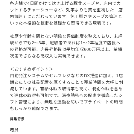
各店舗で4日間かけて炊き上げる豚骨スープや、店内でカ
ットするチャーシューなど、効率よりも質を重視した「店
内調理」にこだわっています。包丁捌きやスープの管理と
いった本格的な技術を基礎から習得できる環境です。
社歴や年齢を問わない明確な評価制度を整えており、未経
験からでも2〜3年、経験者であれば1〜2年程度で店長へ
の昇格が可能。店長昇格後は平均年収600万円以上、業績
次第でさらなる高収入も実現できます。
＜おすすめポイント＞
自動発注システムやセルフレジなどのDX推進に加え、1店
舗あたりの社員配置を厚くすることで残業時間を大幅に削
減しています。有給休暇の取得率も高く、特別休暇を含め
て連休の取得も可能です。深夜勤務への配慮や徹底したシ
フト管理により、無理な連勤を防いでプライベートの時間
もしっかり確保できます。
募集背景
増員