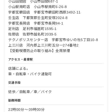
小山田間店 小山市田間687-1
小山駅南町店 小山市駅南町6-26-8
宇都宮鶴田店 宇都宮市鶴田町西原3492-11
壬生店 下都賀郡壬生町安塚2024-8
宇都宮長岡店 宇都宮市長岡94-1
足利店 足利市福居町1595-1
佐野店 佐野市越名町2039-5
テクノポリスセンター店 宇都宮市ゆいの杜5丁目10-8
上三川店 河内郡上三川町五分一274番地2
【受動喫煙防止の取り組み】全席禁煙
アクセス・最寄駅
店舗による。
車・自転車・バイク通勤可
交通手段
徒歩／自転車／車／バイク
勤務時間
22時00分
〜
09時00分