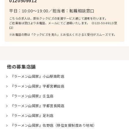
0120509912
平日：10:00〜19:00
／
担当者：
転職相談窓口
こちらの求人は、弊社クックビズの支援サービス通じて選考を行います。
ご応募後は窓口よりお電話、メールにてご連絡いたします。（0120-50-9912/窓
口）
※お電話の際は「クックビズを見た」とお伝えくださると受付がスムーズです。
他の募集店舗
『ラーメン山岡家』小山駅南町店
『ラーメン山岡家』宇都宮鶴田店
『ラーメン山岡家』壬生店
『ラーメン山岡家』宇都宮長岡店
『ラーメン山岡家』足利店
『ラーメン山岡家』佐野店（移住支援制度あり地域）