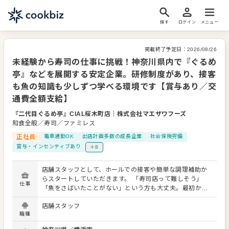
探す
ログイン
メニュー
掲載終了予定日：
2026/08/26
未経験から寿司の仕事に挑戦！神奈川県内で『ぐるめ
亭』などを展開する安定企業。研修制度があり、接客
も魚の知識も少しずつ学べる環境です【賞与あり／交
通費全額支給】
『二代目ぐるめ亭』CIAL桜木町店
｜
株式会社マエザワフーズ
和食全般／寿司／ファミレス
正社員
電車通勤OK
出店計画多数の成長企業
社会保険完備
賞与・インセンティブあり
＋8
店舗スタッフとして、ホールでの接客や簡単な調理補助か
らスタートしていただきます。 「寿司店って難しそう」
仕事
「魚をさばいたことがない」という方も大丈夫。最初から
専門的な作業をお願いすることはありません。まずはお客
店舗スタッフ
様のご案内や料理の提供、片付け、食器の準備など、覚え
職種
やすい仕事から少しずつ慣れていきましょう。 【主な仕事
内容】 ・お客様のご案内、オーダー対応 ・料理やドリンク