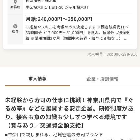
神奈川県
／
横浜市
の提供 ・テーブルの片付け、店内清掃 ・食器や備品の準備
勤務地
中区桜木町1丁目1-30
シャル桜木町
・簡単な盛り付け、調理補助 ・魚の仕込み補助 ・慣れてき
たら寿司の握りにもチャレンジ ・アルバイトスタッフとの
月給
:
240,000
円〜
350,000
円
連携、声かけ 店舗では、魚の仕込みから握りまでを店内で
行っています。だからこそ、働きながら包丁の使い方や魚
※経験やスキルを考慮のうえ決定します ※固定残業代11～
の扱い方、寿司の基本も学べる環境です。 とはいえ、いき
給与
33時間分（17,000円～51,000円）を含み、超過分は別途支
なり全部を任せることはありません。先輩がそばで教えな
給 ※試用期間3か月（期間中の待遇・給与に変動なし） ▼
がら、一つずつできることを増やしていきます。接客が初
給与例 ・20歳：月給24万円～ ・30歳：月給30万円～ ・
めての方も、調理に自信がない方も、まずは元気にあいさ
35歳：月給32万円～ ※半年に1回人事面談を実施し、昇給
つができればOKです。 将来的には、チーフや副店長、店長
求人番号：
Job000-299-816
の可能性あり
などへのステップアップも可能。正社員デビューの方も、
飲食未経験の方も、ここから自分のペースで成長できま
す。
求人情報
企業・店舗情報
未経験から寿司の仕事に挑戦！神奈川県内で『ぐ
るめ亭』などを展開する安定企業。研修制度があ
り、接客も魚の知識も少しずつ学べる環境です
【賞与あり／交通費全額支給】
■神奈川で親しまれる、地域密着の寿司ブランド