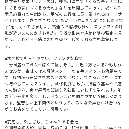
株式会社マエザワフーズは、神奈川県内で『ぐるめ亭』『二代
目ぐるめ亭』『ぐるめ寿司』などを展開しています。駅ビルや
商業施設内の店舗から、地域のお客様に長く愛されるロードサ
イド店まで、さまざまな形で“おいしい寿司を気軽に楽しめる場
所”をつくってきました。常連のお客様も多く、スタッフとの距
離が近いあたたかさも魅力。今後の出店や店舗体制の強化を見
据え、これから一緒にお店を盛り上げてくれる方を募集しま
す。
■未経験でも入りやすい、フランクな職場
「寿司店って職人っぽくて難しそう」と思う方もいるかもしれ
ませんが、当社では未経験スタートの若手スタッフも活躍中で
す。最初から完璧さを求めるのではなく、できることを一つず
つ増やしていくスタイル。研修制度もあり、接客の基本やお店
での動き方、魚や寿司の知識も入社後に少しずつ学べます。年
の近い先輩も多く、わからないことを聞きやすい雰囲気があり
ます。堅苦しい上下関係というより、みんなで声をかけ合いな
がらお店をつくっていく職場です。
■安定も、楽しさも、ちゃんとある会社
交通費全額支給、賞与、昇給昇格、研修制度、グループ店での