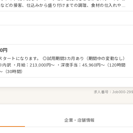
いなどの接客、仕込みから盛り付けまでの調理、食材の仕入れや在
的に身につけていただきます。 大手チェーンでありなが
ず、各店舗で3〜4日間かけて豚骨スープを炊き上げるなど、1杯1
特徴です。ネギのカットやチャーシューの調理も店内で行うため、
 キャリアに合わせた社内カリキュラムや明
合格すれば翌月から役職と給与がアップ。経験者なら1〜2年、未
す。 ＜おすすめポイント＞ 自動発注やセルフ
00
円
あたりの厚い社員配置により、残業時間を大幅に削減しています。有
を取得して旅行を楽しむ社員も少なくありません。特別休暇6日な
円スタートになります。 ◎試用期間3カ月あり（期間中の変動なし）
勤務を含む24時間営業ながら無理のないシフト管理で、腰を据え
 ※内訳 ・月給：213,000円～ ・深夜手当：45,960円～（120時間
円～（30時間）
求人番号：
Job000-29
企業・店舗情報