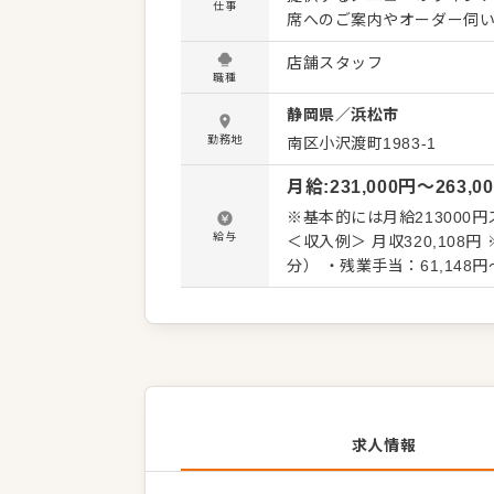
仕事
席へのご案内やオーダー伺
庫管理、アルバイトの育成などを段階
店舗スタッフ
らセントラルキッチンを持た
職種
杯を手作りにこだわるのが
静岡県
／
浜松市
未経験からでも本格的な調理技術を習得できます。
確な試験制度を整えており、
勤務地
南区小沢渡町1983-1
経験からでも2〜3年程度で店長への昇格が可能で
月給
:
231,000
円〜
263,0
レジなどのDX導入、1店舗
給休暇の取得率も高く、連休
※基本的には月給213000
ど休日も充実しており、深夜
給与
＜収入例＞ 月収320,108円
て長く働ける環境です。
分） ・残業手当：61,148
求人情報