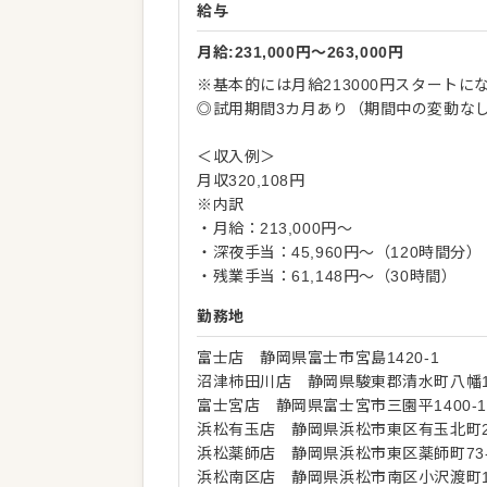
給与
月給:231,000円〜263,000円
※基本的には月給213000円スタートに
◎試用期間3カ月あり（期間中の変動な
＜収入例＞
月収320,108円
※内訳
・月給：213,000円～
・深夜手当：45,960円～（120時間分）
・残業手当：61,148円～（30時間）
勤務地
富士店 静岡県富士市宮島1420-1
沼津柿田川店 静岡県駿東郡清水町八幡17
富士宮店 静岡県富士宮市三園平1400-1
浜松有玉店 静岡県浜松市東区有玉北町22
浜松薬師店 静岡県浜松市東区薬師町73-
浜松南区店 静岡県浜松市南区小沢渡町19