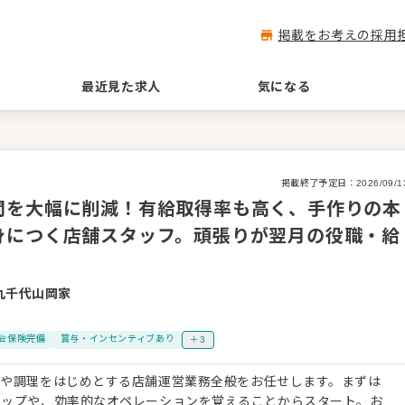
掲載をお考えの採用
最近見た求人
気になる
掲載終了予定日：
2026/09/1
間を大幅に削減！有給取得率も高く、手作りの本
身につく店舗スタッフ。頑張りが翌月の役職・給
丸千代山岡家
会保険完備
賞与・インセンティブあり
＋3
客や調理をはじめとする店舗運営業務全般をお任せします。まずは
ナップや、効率的なオペレーションを覚えることからスタート。お