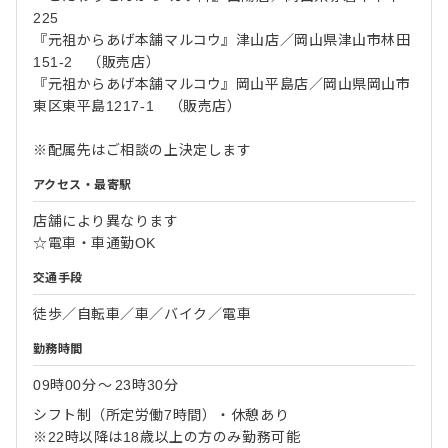
225
『元祖からあげ本舗マルコウ』津山店／岡山県津山市林田
151-2 （販売店）
『元祖からあげ本舗マルコウ』岡山平島店／岡山県岡山市
東区東平島1217-1 （販売店）
※配属先はご相談の上決定します
アクセス・最寄駅
店舗により異なります
☆電車・車通勤OK
交通手段
徒歩／自転車／車／バイク／電車
勤務時間
09時00分
〜
23時30分
シフト制（所定労働7時間）・休憩あり
※22時以降は18歳以上の方のみ勤務可能