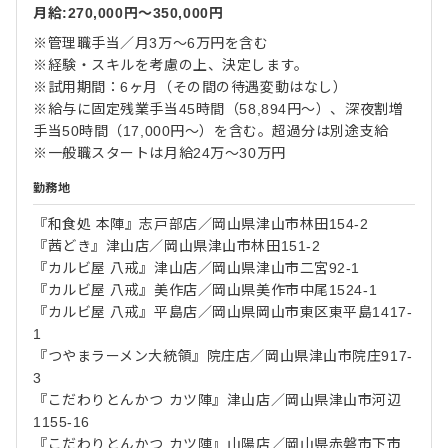
月給:270,000円〜350,000円
※管理職手当／月3万～6万円を含む
※経験・スキルを考慮の上、決定します。
※試用期間：6ヶ月（その間の待遇変動はなし）
※給与に固定残業手当45時間（58,894円～）、深夜割増
手当50時間（17,000円～）を含む。超過分は別途支給
※一般職スタートは月給24万～30万円
勤務地
『和食処 本陣』志戸部店／岡山県津山市林田154-2
『茜どき』津山店／岡山県津山市林田151-2
『カルビ屋 八戒』津山店／岡山県津山市二宮92-1
『カルビ屋 八戒』美作店／岡山県美作市中尾1524-1
『カルビ屋 八戒』平島店／岡山県岡山市東区東平島1417-
1
『つやまラーメン大統領』院庄店／岡山県津山市院庄917-
3
『こだわりとんかつ カツ陣』津山店／岡山県津山市河辺
1155-16
『こだわりとんかつ カツ陣』山陽店／岡山県赤磐市下市