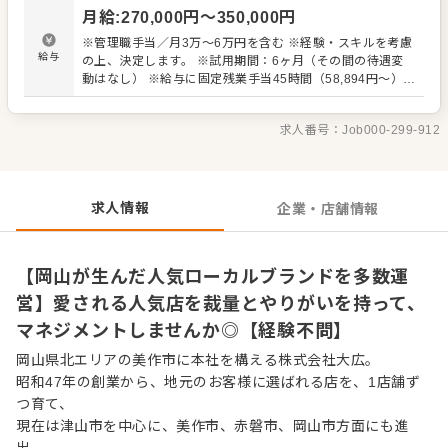
の業態やメニューは異なりますが、いずれも地元のお客様
月給
:
270,000
円〜
350,000
円
に親しまれているお店です。 飲食店での勤務経験をお持ち
の方はもちろん、これから店舗運営に挑戦したい方も歓迎
※管理職手当／月3万～6万円を含む ※経験・スキルを考慮
します。地域に根ざしたお店づくりに関わりながら、キャ
給与
の上、決定します。 ※試用期間：6ヶ月（その間の待遇変
リアアップを目指せる環境です。
動はなし） ※給与に固定残業手当45時間（58,894円～）、
深夜割増手当50時間（17,000円～）を含む。超過分は別途
支給 ※一般職スタートは月給24万～30万円
求人番号：
Job000-299-912
求人情報
企業・店舗情報
【岡山が生んだ人気ローカルブランドを多数運
営】愛される人気店を裁量とやりがいを持って、
マネジメントしませんか◎【経験不問】
岡山県北エリアの美作市に本社を構える株式会社大広。
昭和47年の創業から、地元のお客様に選ばれる店を、1店舗ず
つ育て、
現在は津山市を中心に、美作市、赤磐市、岡山市方面にも進