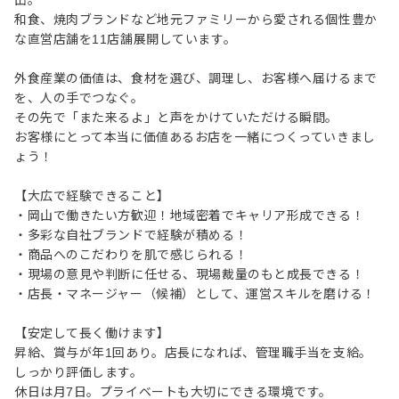
出。
和食、焼肉ブランドなど地元ファミリーから愛される個性豊か
な直営店舗を11店舗展開しています。
外食産業の価値は、食材を選び、調理し、お客様へ届けるまで
を、人の手でつなぐ。
その先で「また来るよ」と声をかけていただける瞬間。
お客様にとって本当に価値あるお店を一緒につくっていきまし
ょう！
【大広で経験できること】
・岡山で働きたい方歓迎！地域密着でキャリア形成できる！
・多彩な自社ブランドで経験が積める！
・商品へのこだわりを肌で感じられる！
・現場の意見や判断に任せる、現場裁量のもと成長できる！
・店長・マネージャー（候補）として、運営スキルを磨ける！
【安定して長く働けます】
昇給、賞与が年1回あり。店長になれば、管理職手当を支給。
しっかり評価します。
休日は月7日。プライベートも大切にできる環境です。