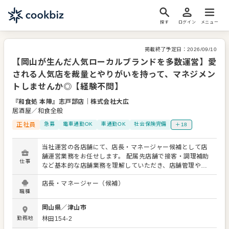
探す
ログイン
メニュー
掲載終了予定日：
2026/09/10
【岡山が生んだ人気ローカルブランドを多数運営】愛
される人気店を裁量とやりがいを持って、マネジメン
トしませんか◎【経験不問】
『和食処 本陣』志戸部店
｜
株式会社大広
居酒屋／和食全般
正社員
急募
電車通勤OK
車通勤OK
社会保険完備
＋18
当社運営の各店舗にて、店長・マネージャー候補として店
舗運営業務をお任せします。 配属先店舗で接客・調理補助
仕事
など基本的な店舗業務を理解していただき、店舗管理やス
タッフ育成などをお任せしていきます。 【主な仕事内容】
店長・マネージャー（候補）
・お客様のご案内、接客対応 ・オーダー受付、料理提供、
職種
レジ対応 ・開店準備、閉店作業 ・簡単な調理補助、盛り付
け ・食材や備品の発注、在庫管理 ・売上管理、シフト作成
岡山県
／
津山市
・アルバイトスタッフの教育、フォロー ・店舗運営に関わ
勤務地
林田154-2
る改善提案 ・店長、マネージャーのサポート業務 店舗ごと