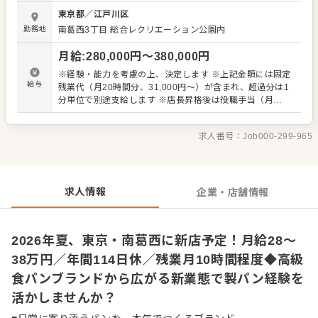
・商品の仕上げ、品質チェック ・製造スケジュールの管理
東京都
／
江戸川区
・食材や在庫の管理 ・新商品の提案、試作 ・焼き上がった
勤務地
南葛西3丁目 総合レクリエーション公園内
商品の陳列 ・接客、販売フォロー など 製パン経験をお持
ちの方には、これまでのスキルに応じて幅広くお任せしま
月給
:
280,000
円〜
380,000
円
す。 成形から焼成まで一連の流れに関わりながら、生地の
状態や焼き上がりを見極め、商品ごとの品質を守っていた
※経験・能力を考慮の上、決定します ※上記金額には固定
だきます。 店舗では、製造スタッフと販売スタッフが連携
給与
残業代（月20時間分、31,000円〜）が含まれ、超過分は1
しながら営業を進めています。 入社時は製造・販売いずれ
分単位で別途支給します ※店長昇格後は役職手当（月
かを中心に担当しますが、正社員には職種の枠を超えて店
30,000円～）別途支給 ※試用・研修期間：6ヶ月（研修中
舗全体を理解し、より良いお店づくりに携わっていただき
および試用期間中の給与・待遇に変更なし）
たいと考えています。 お客様の反応や売れ行きを身近に感
求人番号：
Job000-299-965
じながら、「何が求められているのか」を考えて働ける環
境です。 また「ベーカリー×スイーツ」の新業態だからこ
そ、アイデアを活かせる場面もあります。季節の商品や店
舗限定メニューの提案、試作にも関わりながら、ブランド
求人情報
企業・店舗情報
の魅力を一緒に広げていきましょう！
2026年夏、東京・南葛西に新店予定！月給28～
38万円／年間114日休／残業月10時間程度◆高級
食パンブランドから広がる新業態で製パン経験を
活かしませんか？