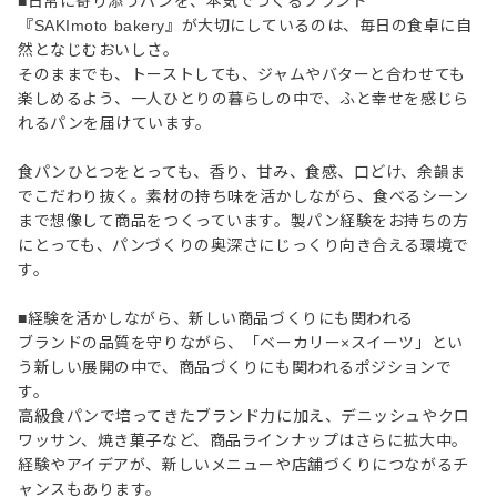
■日常に寄り添うパンを、本気でつくるブランド
『SAKImoto bakery』が大切にしているのは、毎日の食卓に自
然となじむおいしさ。
そのままでも、トーストしても、ジャムやバターと合わせても
楽しめるよう、一人ひとりの暮らしの中で、ふと幸せを感じら
れるパンを届けています。
食パンひとつをとっても、香り、甘み、食感、口どけ、余韻ま
でこだわり抜く。素材の持ち味を活かしながら、食べるシーン
まで想像して商品をつくっています。製パン経験をお持ちの方
にとっても、パンづくりの奥深さにじっくり向き合える環境で
す。
■経験を活かしながら、新しい商品づくりにも関われる
ブランドの品質を守りながら、「ベーカリー×スイーツ」とい
う新しい展開の中で、商品づくりにも関われるポジションで
す。
高級食パンで培ってきたブランド力に加え、デニッシュやクロ
ワッサン、焼き菓子など、商品ラインナップはさらに拡大中。
経験やアイデアが、新しいメニューや店舗づくりにつながるチ
ャンスもあります。