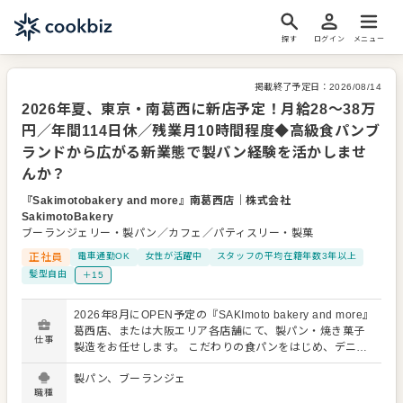
探す
ログイン
メニュー
掲載終了予定日：
2026/08/14
2026年夏、東京・南葛西に新店予定！月給28～38万
円／年間114日休／残業月10時間程度◆高級食パンブ
ランドから広がる新業態で製パン経験を活かしませ
んか？
『Sakimotobakery and more』南葛西店
｜
株式会社
SakimotoBakery
ブーランジェリー・製パン／カフェ／パティスリー・製菓
正社員
電車通勤OK
女性が活躍中
スタッフの平均在籍年数3年以上
髪型自由
＋15
2026年8月にOPEN予定の『SAKImoto bakery and more』
葛西店、または大阪エリア各店舗にて、製パン・焼き菓子
仕事
製造をお任せします。 こだわりの食パンをはじめ、デニッ
シュ、クロワッサン、バゲット、カヌレ、パウンドケーキ
製パン、ブーランジェ
など、幅広い商品の製造に携わっていただきます。 【主な
職種
業務内容】 ・生地の分割、成形、焼成 ・焼き菓子の製造