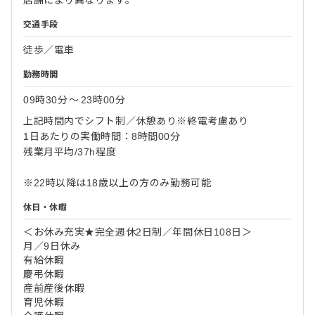
交通手段
徒歩／電車
勤務時間
09時30分
〜
23時00分
上記時間内でシフト制／休憩あり※終電考慮あり
1日あたりの実働時間：8時間00分
残業月平均/37h程度
※22時以降は18歳以上の方のみ勤務可能
休日・休暇
＜お休み充実★完全週休2日制／年間休日108日＞
月／9日休み
有給休暇
慶弔休暇
産前産後休暇
育児休暇