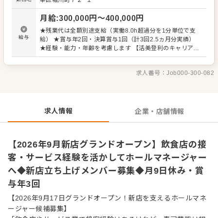
幸区堀川町７２−１
す。 ◆楽しみながらスキルアップできる研修制度◆ 接客技
術を高めるロープレ大会をはじめ、楽しみながら成長でき
月給
:
300,000
円〜
400,000
円
る取り組みも行っています。優秀者にはハワイ研修旅行券
や国内高級リゾート宿泊券を贈呈。モチベーション高く働
★残業代は全額別途支給（実働8.0h超過分を1分単位で支
けるだけでなく、店舗全体の団結力向上にもつながってい
給与
給） ★賞与年2回・決算賞与1回（計3回2.5ヵ月分実績）
ます。 ◆複数店舗展開だからこそ、学べる機会もキャリア
★経験・能力・年齢を考慮します 【活美登利のキャリアマ
の幅も豊富◆ 東京・神奈川・千葉に複数店舗を展開する当
ップ】※一例です 店長 月給44～58万円（※想定年収
社では、サービスや店舗運営のノウハウを幅広く学べる環
6,160,000円 ～ 8,120,000円） 地区長・営業課長 月給65
境作りに取り組んでいます。 経験を積んだ先には、あなた
求人番号：
Job000-300-082
万～68万円（※想定年収 9,100,000円 ～ 9,520,000円）
が望むステップアップも可能ですし、今後も出店計画が進
※上記月給の他に賞与などが支給されます ※一般社員から
んでおり、会社の成長とともにキャリアの選択肢も広がっ
主任を飛び越え、店長への飛び級も実例が多数あるのも魅
ていく環境です。
力のひとつ ※試用期間：6か月（期間中の給与変わらず）
※飲食経験が浅い方：月給27万円～
求人情報
企業・店舗情報
【2026年9月新店グランドオープン】飲食店の接
客・サービス経験を活かしてホールマネージャー
へ◆新店立ち上げメンバー募集◆月9日休み・賞
与年3回
【2026年9月17日グランドオープン！新店を支えるホールマネ
ージャー候補募集】