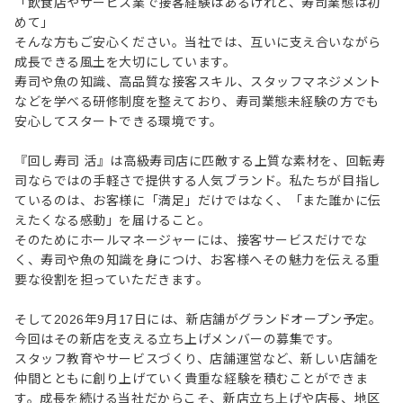
「飲食店やサービス業で接客経験はあるけれど、寿司業態は初
めて」
そんな方もご安心ください。当社では、互いに支え合いながら
成長できる風土を大切にしています。
寿司や魚の知識、高品質な接客スキル、スタッフマネジメント
などを学べる研修制度を整えており、寿司業態未経験の方でも
安心してスタートできる環境です。
『回し寿司 活』は高級寿司店に匹敵する上質な素材を、回転寿
司ならではの手軽さで提供する人気ブランド。私たちが目指し
ているのは、お客様に「満足」だけではなく、「また誰かに伝
えたくなる感動」を届けること。
そのためにホールマネージャーには、接客サービスだけでな
く、寿司や魚の知識を身につけ、お客様へその魅力を伝える重
要な役割を担っていただきます。
そして2026年9月17日には、新店舗がグランドオープン予定。
今回はその新店を支える立ち上げメンバーの募集です。
スタッフ教育やサービスづくり、店舗運営など、新しい店舗を
仲間とともに創り上げていく貴重な経験を積むことができま
す。成長を続ける当社だからこそ、新店立ち上げや店長、地区