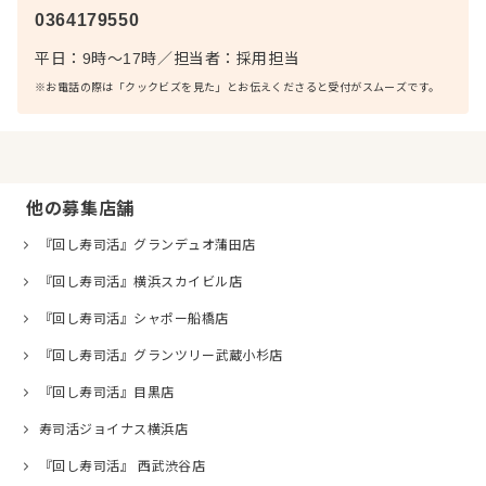
0364179550
平日：9時～17時
／
担当者：
採用担当
※お電話の際は「クックビズを見た」とお伝えくださると受付がスムーズです。
他の募集店舗
『回し寿司活』グランデュオ蒲田店
『回し寿司活』横浜スカイビル店
『回し寿司活』シャポー船橋店
『回し寿司活』グランツリー武蔵小杉店
『回し寿司活』目黒店
寿司活ジョイナス横浜店
『回し寿司活』 西武渋谷店