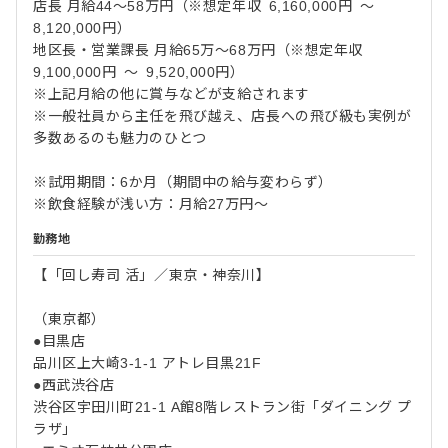
店長 月給44～58万円（※想定年収 6,160,000円 ～
8,120,000円）
地区長・営業課長 月給65万～68万円（※想定年収
9,100,000円 ～ 9,520,000円）
※上記月給の他に賞与などが支給されます
※一般社員から主任を飛び越え、店長への飛び級も実例が
多数あるのも魅力のひとつ
※試用期間：6か月（期間中の給与変わらず）
※飲食経験が浅い方：月給27万円～
勤務地
【「回し寿司 活」／東京・神奈川】
（東京都）
●目黒店
品川区上大崎3-1-1 アトレ目黒21F
●西武渋谷店
渋谷区宇田川町21-1 A館8階レストラン街「ダイニング プ
ラザ」