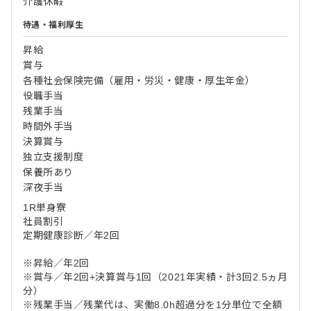
介護休暇
待遇・福利厚生
昇給
賞与
各種社会保険完備（雇用・労災・健康・厚生年金）
役職手当
残業手当
時間外手当
決算賞与
独立支援制度
保養所あり
深夜手当
1R単身寮
社員割引
定期健康診断／年2回
※昇給／年2回
※賞与／年2回+決算賞与1回（2021年実績・計3回2.5ヵ月
分）
※残業手当／残業代は、実働8.0h超過分を1分単位で全額