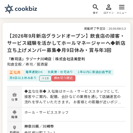
探す
ログイン
メニュー
掲載終了予定日：
2026/08/13
【2026年9月新店グランドオープン】飲食店の接客・
サービス経験を活かしてホールマネージャーへ◆新店
立ち上げメンバー募集◆月9日休み・賞与年3回
『寿司活』ラゾーナ川崎店
｜
株式会社活美登利
和食全般／寿司／居酒屋
正社員
電車通勤OK
社員寮・社宅あり
1年以内に新店出店予定
月8日以上休みあり
締め切り間近
＋18
◆主な仕事◆ 入社後はホール・サービススタッフとして、
接客やご案内、配膳、会計などの業務を通して店舗運営の
仕事
流れを学んでいただきます。 お客様との距離が近いポジシ
ョンだからこそ、活美登利らしいおもてなしや現場の雰囲
ホール・サービススタッフ
気を肌で感じながら経験を積める環境です。 まずはアルバ
職種
イト・パートスタッフと協力しながら、店長が目指す店舗
づくりを支えていただきます。慣れてきたら後輩指導やオ
神奈川県
／
川崎市
ペレーション管理にも携わるなど、成長の機会も豊富で
勤務地